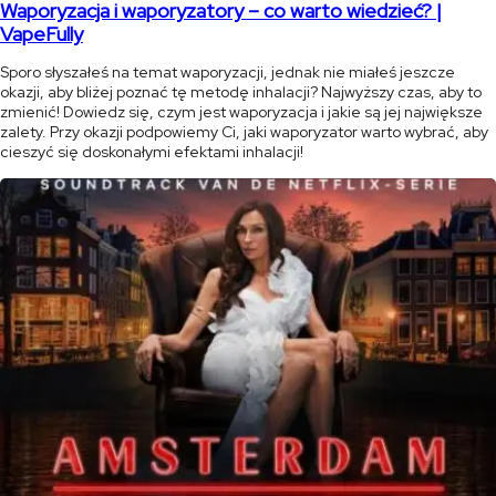
Waporyzacja i waporyzatory – co warto wiedzieć? |
VapeFully
Sporo słyszałeś na temat waporyzacji, jednak nie miałeś jeszcze
okazji, aby bliżej poznać tę metodę inhalacji? Najwyższy czas, aby to
zmienić! Dowiedz się, czym jest waporyzacja i jakie są jej największe
zalety. Przy okazji podpowiemy Ci, jaki waporyzator warto wybrać, aby
cieszyć się doskonałymi efektami inhalacji!