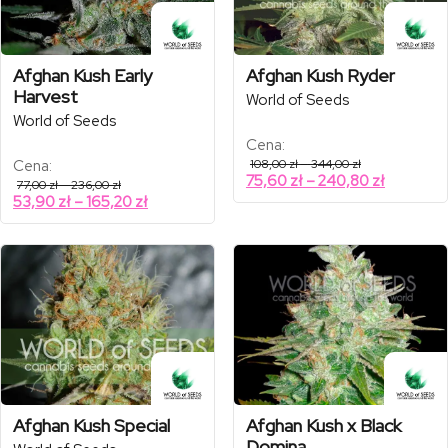
Afghan Kush Early
Afghan Kush Ryder
Harvest
World of Seeds
World of Seeds
Cena:
Zakres
Cena:
108,00
zł
–
344,00
zł
cen:
Zakres
75,60
zł
–
240,80
zł
Zakres
77,00
zł
–
236,00
zł
od
cen:
cen:
Zakres
53,90
zł
–
165,20
zł
108,00 zł
od
od
do
cen:
77,00 zł
344,00 zł
75,60 zł
od
do
do
236,00 zł
53,90 zł
240,80 z
do
165,20 zł
Afghan Kush Special
Afghan Kush x Black
Domina