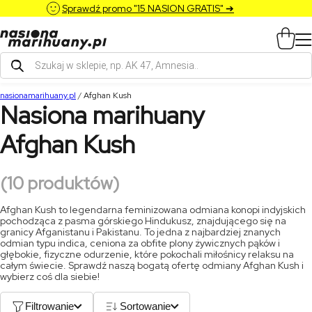
Sprawdź promo "15 NASION GRATIS" ➔
Wyszukiwarka
produktów
nasionamarihuany.pl
/
Afghan Kush
Nasiona marihuany
Afghan Kush
(10 produktów)
Afghan Kush to legendarna feminizowana odmiana konopi indyjskich
pochodząca z pasma górskiego Hindukusz, znajdującego się na
granicy Afganistanu i Pakistanu. To jedna z najbardziej znanych
odmian typu indica, ceniona za obfite plony żywicznych pąków i
głębokie, fizyczne odurzenie, które pokochali miłośnicy relaksu na
całym świecie. Sprawdź naszą bogatą ofertę odmiany Afghan Kush i
wybierz coś dla siebie!
Filtrowanie
Sortowanie