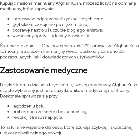
Kupując nasiona marihuany Afghan Kush, możesz liczyć na odmianę
marihuany, która zapewnia:
intensywne odprężenie fizyczne i psychiczne,
głębokie uspokojenie po ciężkim dniu,
poprawę nastroju i uczucie błogiego lenistwa,
wzmożony apetyt – idealny na wieczór.
Średnie stężenie THC na poziomie około 17% sprawia, że Afghan Kush
to mocny, a zarazem harmonijny weed, doskonały zarówno dla
początkujących, jak i doświadczonych użytkowników.
Zastosowanie medyczne
Dzięki silnemu działaniu fizycznemu, szczep marihuany Afghan Kush
często wybierany jest przez użytkowników medycznej marihuany.
Doskonale sprawdza się przy:
łagodzeniu bólu,
problemach ze snem i bezsennością,
redukcji stresu i napięcia.
To naturalne wsparcie dla osób, które szukają szybkiej i skutecznej
ulgi oraz chwili pełnego spokoju.