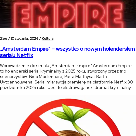
Zee /
10 stycznia, 2026 /
Kultura
„Amsterdam Empire” – wszystko o nowym holenderskim
serialu Netflix
Wprowadzenie do serialu „Amsterdam Empire” Amsterdam Empire
to holenderski serial kryminalny z 2025 roku, stworzony przez trio
scenarzystów: Nico Moolenaara, Pieta Matthysa i Barta
Uytdenhouwena. Serial miał swoją premierę na platformie Netflix 30
października 2025 roku. Jest to ekstrawagancki dramat kryminalny
pełen blasku i mroku, osadzony w sercu amsterdamskiej sceny
konopnej. Serial łączy w sobie elementy dramatu rodzinnego, […]