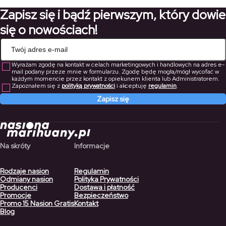
rozpocznie. W tym artykule przedstawimy najczęstsze przyczyny, dla
Zapisz się i bądź pierwszym, który dowie
[…]
się o nowościach!
Wyrażam zgodę na kontakt w celach marketingowych i handlowych na adres e-
mail podany przeze mnie w formularzu. Zgodę będę mogła/mógł wycofać w
każdym momencie przez kontakt z opiekunem klienta lub Administratorem.
Zapoznałem się z
polityką prywatności
i akceptuję
regulamin
.
Zapisz się
Na skróty
Informacje
Rodzaje nasion
Regulamin
Odmiany nasion
Polityka Prywatności
Producenci
Dostawa i płatność
Promocje
Bezpieczeństwo
Promo 15 Nasion Gratis
Kontakt
Blog