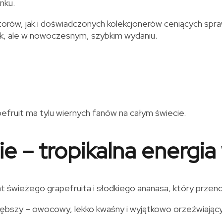
nku.
torów, jak i doświadczonych kolekcjonerów ceniących spra
yk, ale w nowoczesnym, szybkim wydaniu.
pefruit ma tylu wiernych fanów na całym świecie.
ie – tropikalna energia
świeżego grapefruita i słodkiego ananasa, który przenosi
głębszy – owocowy, lekko kwaśny i wyjątkowo orzeźwiający