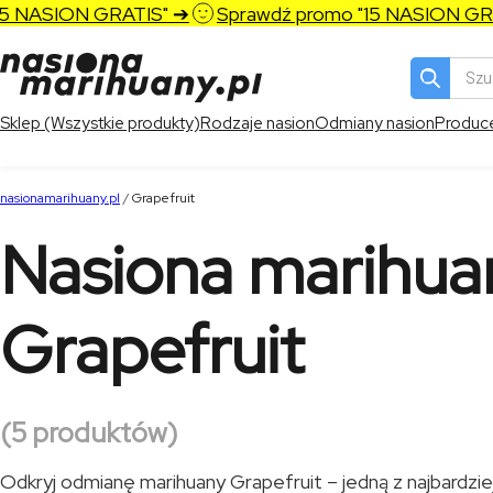
ASION GRATIS" ➔
Sprawdź promo "15 NASION GRATIS
Wyszukiw
produktó
Sklep (Wszystkie produkty)
Rodzaje nasion
Odmiany nasion
Produc
nasionamarihuany.pl
/
Grapefruit
Nasiona marihua
Grapefruit
(5 produktów)
Odkryj odmianę marihuany Grapefruit – jedną z najbardziej