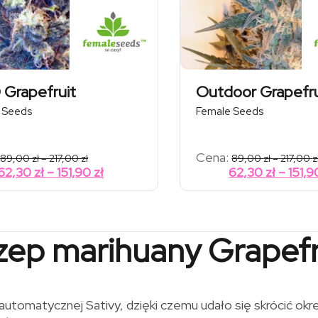
 Grapefruit
Outdoor Grapefru
 Seeds
Female Seeds
Zakres
Cena:
89,00
zł
–
217,00
zł
89,00
zł
–
217,00
z
cen:
Zakres
62,30
zł
–
151,90
zł
62,30
zł
–
151,
od
cen:
89,00 zł
od
do
217,00 zł
62,30 zł
do
zep marihuany Grapefr
151,90 zł
utomatycznej Sativy, dzięki czemu udało się skrócić okres