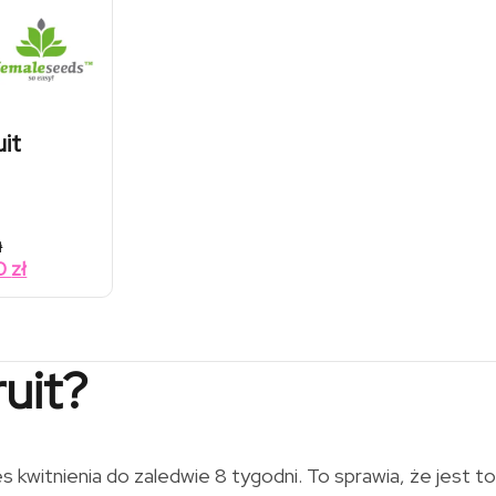
it
Zakres
ł
cen:
Zakres
90
zł
od
cen:
89,00 zł
od
do
217,00 zł
62,30 zł
do
uit?
151,90 zł
 kwitnienia do zaledwie 8 tygodni. To sprawia, że jest to