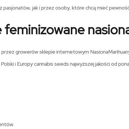
z pasjonatów, jak i przez osoby, które chcą mieć pewnoś
e feminizowane nasion
 przez growerów sklepie internetowym NasionaMarihuany.p
Polski i Europy cannabis seeds najwyższej jakości od p
entów.