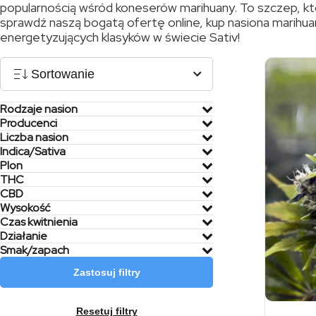
popularnością wśród koneserów marihuany. To szczep, któ
sprawdź naszą bogatą ofertę online, kup nasiona marihuany
energetyzujących klasyków w świecie Sativ!
Sortowanie
Rodzaje nasion
Producenci
Liczba nasion
Indica/Sativa
Plon
THC
CBD
Wysokość
Czas kwitnienia
Działanie
Smak/zapach
Zastosuj filtry
Resetuj filtry