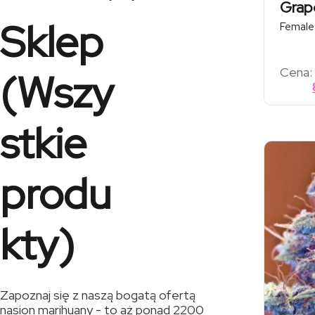
Grap
Sklep
Female
Cena:
(Wszy
stkie
produ
kty)
Zapoznaj się z naszą bogatą ofertą
nasion marihuany - to aż ponad 2200