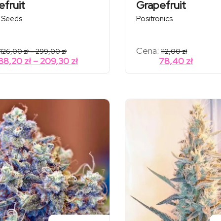
efruit
Grapefruit
 Seeds
Positronics
Zakres
Cena:
126,00
zł
–
299,00
zł
112,00
zł
cen:
Zakres
88,20
zł
–
209,30
zł
78,40
zł
od
cen:
126,00 zł
od
do
299,00 zł
88,20 zł
do
209,30 zł