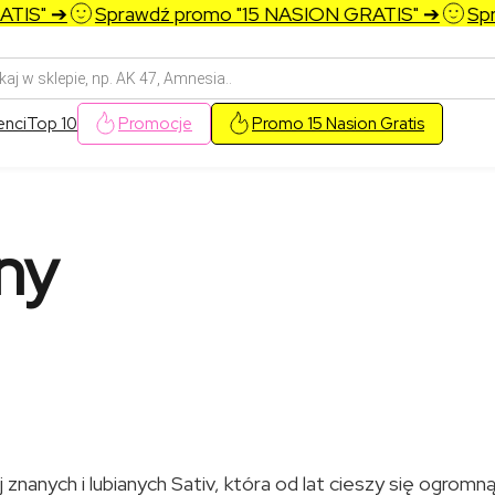
" ➔
Sprawdź promo "15 NASION GRATIS" ➔
Sprawdź
arka
w
enci
Top 10
Promocje
Promo 15 Nasion Gratis
ny
 znanych i lubianych Sativ, która od lat cieszy się ogromn