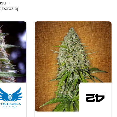
asu –
jbardziej