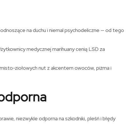
 podnoszące na duchu i niemal psychodeliczne — od tego
. Użytkownicy medycznej marihuany cenią LSD za
iemisto-ziołowych nut z akcentem owoców, piżma i
 odporna
awie, niezwykle odporna na szkodniki, pleśń i błędy