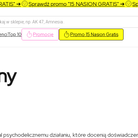
" ➔
Sprawdź promo "15 NASION GRATIS" ➔
Sprawd
arka
w
enci
Top 10
Promocje
Promo 15 Nasion Gratis
ny
 psychodelicznemu działaniu, które docenią doświadczen