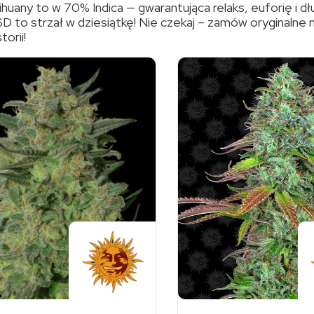
huany to w 70% Indica — gwarantująca relaks, euforię i d
SD to strzał w dziesiątkę! Nie czekaj – zamów oryginalne 
orii!