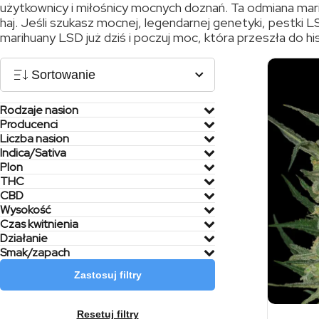
użytkownicy i miłośnicy mocnych doznań. Ta odmiana mari
haj. Jeśli szukasz mocnej, legendarnej genetyki, pestki L
marihuany LSD już dziś i poczuj moc, która przeszła do hist
Sortowanie
Rodzaje nasion
Producenci
Liczba nasion
Indica/Sativa
Plon
THC
CBD
Wysokość
Czas kwitnienia
Działanie
Smak/zapach
Zastosuj filtry
Resetuj filtry