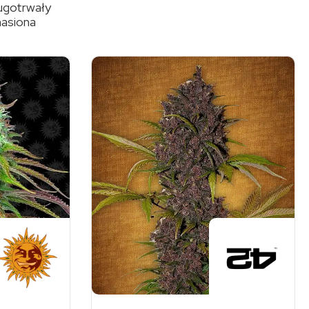
ługotrwały
nasiona