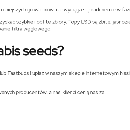
niejszych growboxów, nie wyciąga się nadmiernie w fazie 
zyskać szybkie i obfite zbiory. Topy LSD są zbite, jasno
wanie filtra węglowego.
abis seeds?
ub Fastbuds kupisz w naszym sklepie internetowym Nasion
ch producentów, a nasi klienci cenią nas za: