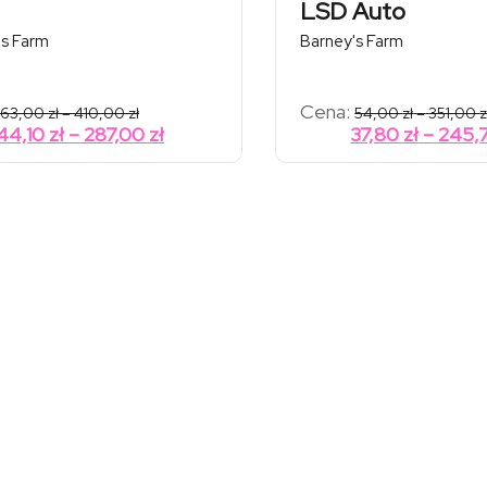
LSD Auto
's Farm
Barney's Farm
Zakres
Cena:
63,00
zł
–
410,00
zł
54,00
zł
–
351,00
z
cen:
Zakres
44,10
zł
–
287,00
zł
37,80
zł
–
245,
od
cen:
63,00 zł
od
do
410,00 zł
44,10 zł
do
287,00 zł