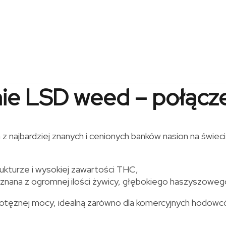
ie LSD weed – połącz
z najbardziej znanych i cenionych banków nasion na świec
rukturze i wysokiej zawartości THC,
, znana z ogromnej ilości żywicy, głębokiego haszyszoweg
potężnej mocy, idealną zarówno dla komercyjnych hodowc