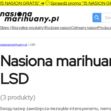
ASION GRATIS" ➔
Sprawdź promo "15 NASION GRATIS
Wyszukiw
produktó
Sklep (Wszystkie produkty)
Rodzaje nasion
Odmiany nasion
Produc
nasionamarihuany.pl
/
LSD
Nasiona marihua
LSD
(3 produkty)
Swoją nazwę zawdzięcza niezwykle intensywnemu, niemal