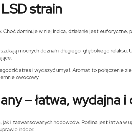
 LSD strain
 Choć dominuje w niej Indica, działanie jest euforyczne,
re szukają mocnych doznań i długiego, głębokiego relaksu
jące.
łagodzić stres i wyciszyć umysł. Aromat to połączenie z
zyjemnie owocowy.
ny – łatwa, wydajna i
 jak i zaawansowanych hodowców. Roślina jest łatwa w upr
uprawie indoor.