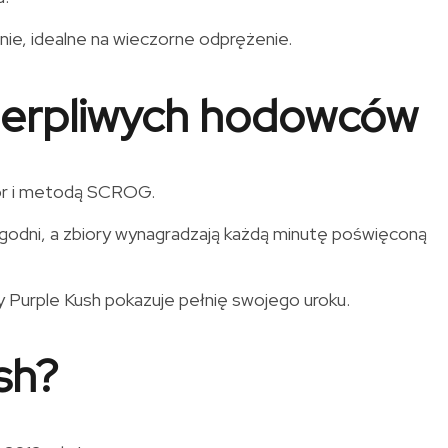
ie, idealne na wieczorne odprężenie.
 cierpliwych hodowców
door i metodą SCROG.
tygodni, a zbiory wynagradzają każdą minutę poświęconą
y Purple Kush pokazuje pełnię swojego uroku.
sh?