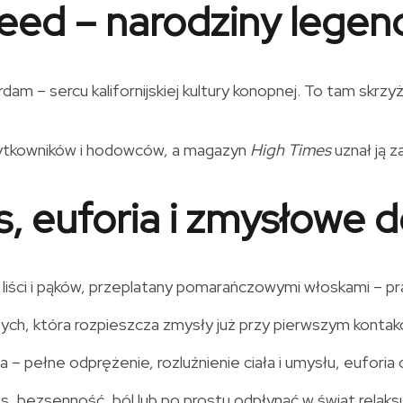
eed – narodziny legendy
m – sercu kalifornijskiej kultury konopnej. To tam skrzy
żytkowników i hodowców, a magazyn
High Times
uznał ją z
ks, euforia i zmysłowe 
 liści i pąków, przeplatany pomarańczowymi włoskami – pr
ych, która rozpieszcza zmysły już przy pierwszym kontakc
 – pełne odprężenie, rozluźnienie ciała i umysłu, euforia 
, bezsenność, ból lub po prostu odpłynąć w świat relaks