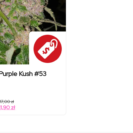
 Purple Kush #53
17,00
zł
11,90
zł