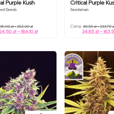
cal Purple Kush
Critical Purple Ku
ed Seeds
Seedsman
Zakres
Cena:
35,00
zł
–
263,00
zł
49,50
zł
–
233,70
z
cen:
Zakres
24,50
zł
–
184,10
zł
34,65
zł
–
163,
od
cen:
35,00 zł
od
do
263,00 zł
24,50 zł
do
184,10 zł