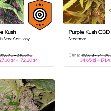
le Kush
Purple Kush CBD 
ia Seed Company
Seedsman
Zakres
Cena:
39,00
zł
–
246,00
zł
49,50
zł
–
244,90
cen:
Zakres
27,30
zł
–
172,20
zł
34,65
zł
–
171,
od
cen:
39,00 zł
od
do
246,00 zł
27,30 zł
do
172,20 zł