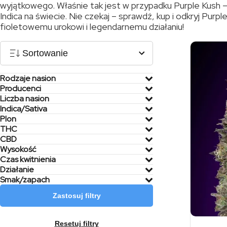
wyjątkowego. Właśnie tak jest w przypadku
Purple Kush
–
Indica
na świecie. Nie czekaj –
sprawdź, kup i odkryj Purpl
fioletowemu urokowi i legendarnemu działaniu!
Sortowanie
Rodzaje nasion
Producenci
Liczba nasion
Indica/Sativa
Plon
THC
CBD
Wysokość
Czas kwitnienia
Działanie
Smak/zapach
Zastosuj filtry
Resetuj filtry