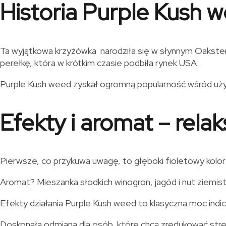
Historia Purple Kush w
Ta wyjątkowa krzyżówka narodziła się w słynnym Oaksterda
perełkę, która w krótkim czasie podbiła rynek USA.
Purple Kush weed zyskał ogromną popularność wśród u
Efekty i aromat – rela
Pierwsze, co przykuwa uwagę, to głęboki fioletowy kolor
Aromat? Mieszanka słodkich winogron, jagód i nut ziemist
Efekty działania Purple Kush weed to klasyczna moc indica
Doskonała odmiana dla osób, które chcą zredukować stres