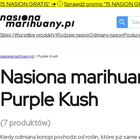
ASION GRATIS" ➔
Sprawdź promo "15 NASION GRATIS
Wyszukiw
produktó
Sklep (Wszystkie produkty)
Rodzaje nasion
Odmiany nasion
Produc
nasionamarihuany.pl
/
Purple Kush
Nasiona marihua
Purple Kush
(7 produktów)
Kiedy odmiana konopi pochodzi od roślin, które już sam