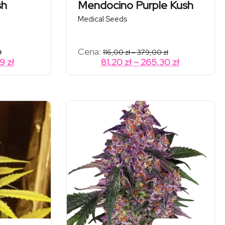
sh
Mendocino Purple Kush
Medical Seeds
Zakres
Zakres
Cena:
ł
116,00
zł
–
379,00
zł
cen:
cen:
Zakres
Zakres
59
zł
81,20
zł
–
265,30
zł
od
od
cen:
cen:
49,50 zł
116,00 zł
od
od
do
do
233,70 zł
379,00 zł
34,65 zł
81,20 zł
do
do
163,59 zł
265,30 zł