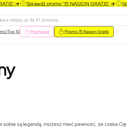
" ➔
Sprawdź promo "15 NASION GRATIS" ➔
Sprawdź
arka
w
enci
Top 10
Promocje
Promo 15 Nasion Gratis
ny
e w sobie są legendą, możesz mieć pewność, że czeka Cię