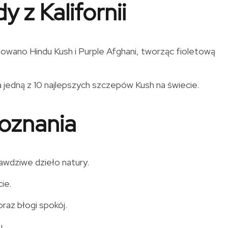
 z Kalifornii
żowano Hindu Kush i Purple Afghani, tworząc fioletową
a jedną z 10 najlepszych szczepów Kush na świecie.
doznania
awdziwe dzieło natury.
ie.
oraz błogi spokój.
u.