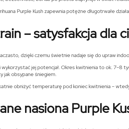
ihuana Purple Kush zapewnia potężne długotrwałe działan
rain – satysfakcja dla
 krzaczasto, dzięki czemu świetnie nadaje się do upraw in
 wykorzystać jej potencjał. Okres kwitnienia to ok. 7–8 
cy jak obsypane śniegiem.
katnie obniżyć temperaturę pod koniec kwitnienia – wted
ane nasiona Purple Ku