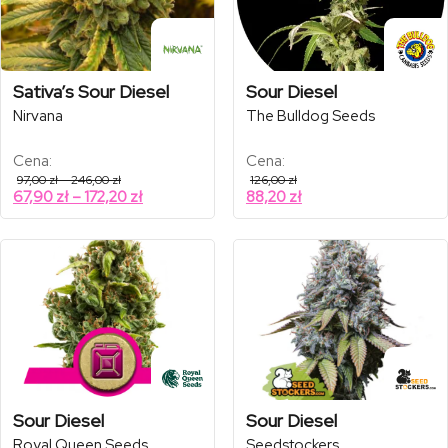
Sativa’s Sour Diesel
Sour Diesel
Nirvana
The Bulldog Seeds
Cena:
Cena:
Zakres
97,00
zł
–
246,00
zł
126,00
zł
cen:
Zakres
67,90
zł
–
172,20
zł
88,20
zł
od
cen:
97,00 zł
od
do
246,00 zł
67,90 zł
do
172,20 zł
Sour Diesel
Sour Diesel
Royal Queen Seeds
Seedstockers