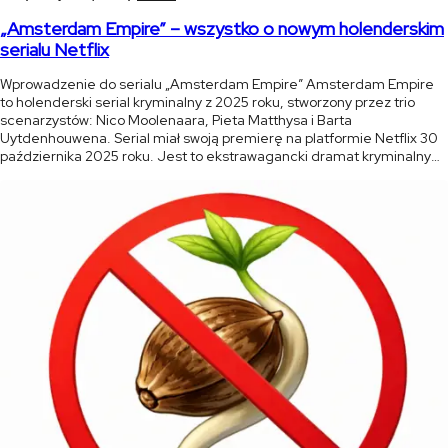
„Amsterdam Empire” – wszystko o nowym holenderskim
serialu Netflix
Wprowadzenie do serialu „Amsterdam Empire” Amsterdam Empire
to holenderski serial kryminalny z 2025 roku, stworzony przez trio
scenarzystów: Nico Moolenaara, Pieta Matthysa i Barta
Uytdenhouwena. Serial miał swoją premierę na platformie Netflix 30
października 2025 roku. Jest to ekstrawagancki dramat kryminalny
pełen blasku i mroku, osadzony w sercu amsterdamskiej sceny
konopnej. Serial łączy w sobie elementy dramatu rodzinnego, […]