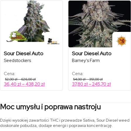
351,00 zł
1869,00 zł
37,80 zł
28,70 zł
do
do
245,70 zł
1308,30 
Sour Diesel Auto
Sour Diesel Auto
Seedstockers
Barney's Farm
Cena:
Cena:
Zakres
Zakres
52,00
zł
–
626,00
zł
54,00
zł
–
351,00
zł
cen:
cen:
Zakres
Zakres
36,40
zł
–
438,20
zł
37,80
zł
–
245,70
zł
od
od
cen:
cen:
52,00 zł
54,00 zł
od
od
do
do
626,00 zł
351,00 zł
36,40 zł
37,80 zł
Moc umysłu i poprawa nastroju
do
do
438,20 zł
245,70 zł
Dzięki wysokiej zawartości THC i przewadze Sativa, Sour Diesel weed
doskonale pobudza, dodaje energii i poprawia koncentrację.