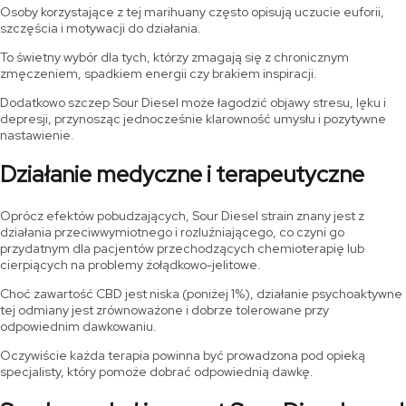
Osoby korzystające z tej marihuany często opisują uczucie euforii,
szczęścia i motywacji do działania.
To świetny wybór dla tych, którzy zmagają się z chronicznym
zmęczeniem, spadkiem energii czy brakiem inspiracji.
Dodatkowo szczep Sour Diesel może łagodzić objawy stresu, lęku i
depresji, przynosząc jednocześnie klarowność umysłu i pozytywne
nastawienie.
Działanie medyczne i terapeutyczne
Oprócz efektów pobudzających, Sour Diesel strain znany jest z
działania przeciwwymiotnego i rozluźniającego, co czyni go
przydatnym dla pacjentów przechodzących chemioterapię lub
cierpiących na problemy żołądkowo-jelitowe.
Choć zawartość CBD jest niska (poniżej 1%), działanie psychoaktywne
tej odmiany jest zrównoważone i dobrze tolerowane przy
odpowiednim dawkowaniu.
Oczywiście każda terapia powinna być prowadzona pod opieką
specjalisty, który pomoże dobrać odpowiednią dawkę.