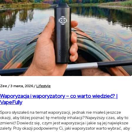
Zee /
3 marca, 2026 /
Lifestyle
Waporyzacja i waporyzatory – co warto wiedzieć? |
VapeFully
Sporo słyszałeś na temat waporyzacji, jednak nie miałeś jeszcze
okazji, aby bliżej poznać tę metodę inhalacji? Najwyższy czas, aby to
zmienić! Dowiedz się, czym jest waporyzacja i jakie są jej największe
zalety. Przy okazji podpowiemy Ci, jaki waporyzator warto wybrać, aby