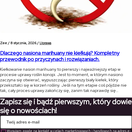
Zee /
8 stycznia, 2026 /
Uprawa
Dlaczego nasiona marihuany nie kiełkują? Kompletny
przewodnik po przyczynach i rozwiązaniach.
Kiełkowanie nasion marihuany to pierwszy i najważniejszy etap w
procesie uprawy roślin konopi. Jest to moment, w którym nasiono
zaczyna się otwierać, wypuszczając pierwszy biały kiełek, który
przekształci się w korzeń rośliny. Jeśli na tym etapie coś pójdzie nie
tak, cały proces uprawy zakończy się, zanim tak naprawdę się
rozpocznie. W tym artykule przedstawimy najczęstsze przyczyny, dla
Zapisz się i bądź pierwszym, który dowie
[…]
się o nowościach!
Wyrażam zgodę na kontakt w celach marketingowych i handlowych na adres e-