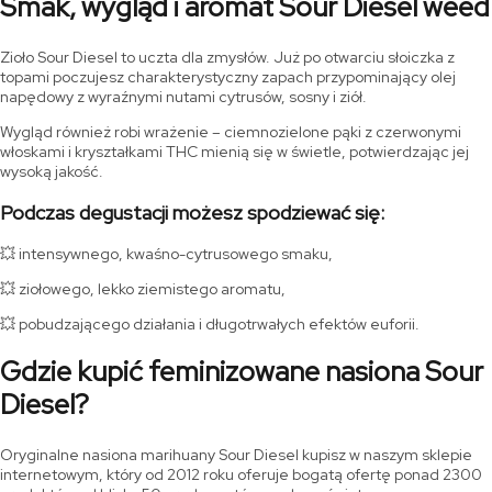
Smak, wygląd i aromat Sour Diesel weed
Zioło Sour Diesel to uczta dla zmysłów. Już po otwarciu słoiczka z
topami poczujesz charakterystyczny zapach przypominający olej
napędowy z wyraźnymi nutami cytrusów, sosny i ziół.
Wygląd również robi wrażenie – ciemnozielone pąki z czerwonymi
włoskami i kryształkami THC mienią się w świetle, potwierdzając jej
wysoką jakość.
Podczas degustacji możesz spodziewać się:
💥 intensywnego, kwaśno-cytrusowego smaku,
💥 ziołowego, lekko ziemistego aromatu,
💥 pobudzającego działania i długotrwałych efektów euforii.
Gdzie kupić feminizowane nasiona Sour
Diesel?
Oryginalne nasiona marihuany Sour Diesel kupisz w naszym sklepie
internetowym, który od 2012 roku oferuje bogatą ofertę ponad 2300