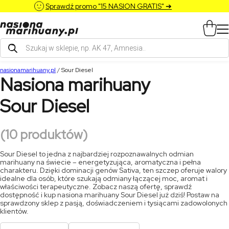
Sprawdź promo "15 NASION GRATIS" ➔
Wyszukiwarka
produktów
nasionamarihuany.pl
/
Sour Diesel
Nasiona marihuany
Sour Diesel
(10 produktów)
Sour Diesel to jedna z najbardziej rozpoznawalnych odmian
marihuany na świecie – energetyzująca, aromatyczna i pełna
charakteru. Dzięki
dominacji genów Sativa
, ten szczep oferuje walory
idealne dla osób, które szukają odmiany łączącej
moc, aromat i
właściwości terapeutyczne. Zobacz naszą ofertę, sprawdź
dostępność i kup nasiona marihuany Sour Diesel już dziś!
Postaw na
sprawdzony sklep z pasją, doświadczeniem i tysiącami zadowolonych
klientów.