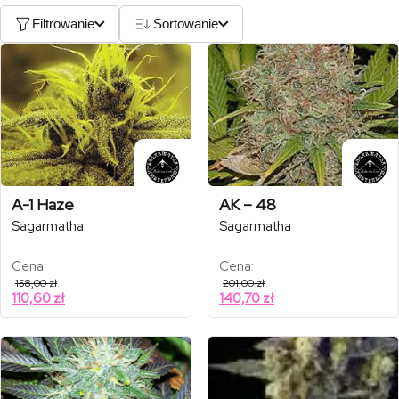
Filtrowanie
Sortowanie
A-1 Haze
AK – 48
Sagarmatha
Sagarmatha
Cena:
Cena:
158,00
zł
201,00
zł
110,60
zł
140,70
zł