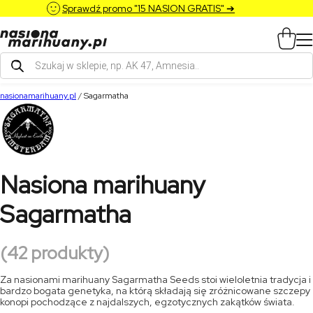
Sprawdź promo "15 NASION GRATIS" ➔
Wyszukiwarka
produktów
nasionamarihuany.pl
/
Sagarmatha
Nasiona marihuany
Sagarmatha
(42 produkty)
Za nasionami marihuany Sagarmatha Seeds stoi wieloletnia tradycja i
bardzo bogata genetyka, na którą składają się zróżnicowane szczepy
konopi pochodzące z najdalszych, egzotycznych zakątków świata.