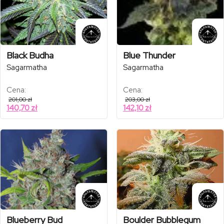
Black Budha
Blue Thunder
Sagarmatha
Sagarmatha
Cena:
Cena:
201,00
zł
203,00
zł
140,70
zł
142,10
zł
Blueberry Bud
Boulder Bubblegum