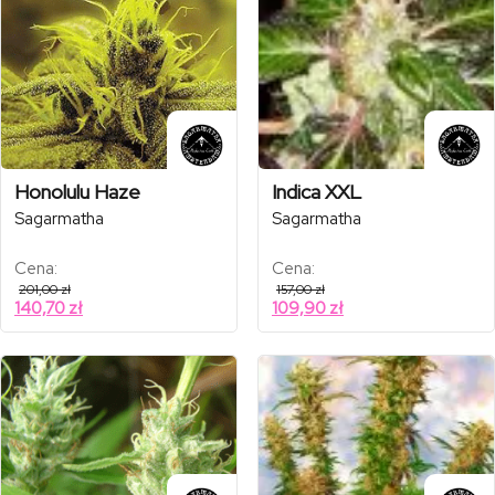
Honolulu Haze
Indica XXL
Sagarmatha
Sagarmatha
Cena:
Cena:
201,00
zł
157,00
zł
140,70
zł
109,90
zł