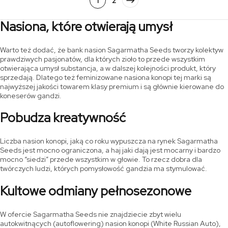
1
2
Nasiona, które otwierają umysł
Warto też dodać, że bank nasion Sagarmatha Seeds tworzy kolektyw
prawdziwych pasjonatów, dla których zioło to przede wszystkim
otwierająca umysł substancja, a w dalszej kolejności produkt, który
sprzedają. Dlatego też feminizowane nasiona konopi tej marki są
najwyższej jakości towarem klasy premium i są głównie kierowane do
koneserów gandzi.
Pobudza kreatywność
Liczba nasion konopi, jaką co roku wypuszcza na rynek Sagarmatha
Seeds jest mocno ograniczona, a haj jaki dają jest mocarny i bardzo
mocno “siedzi” przede wszystkim w głowie. To rzecz dobra dla
twórczych ludzi, których pomysłowość gandzia ma stymulować.
Kultowe odmiany pełnosezonowe
W ofercie Sagarmatha Seeds nie znajdziecie zbyt wielu
autokwitnących (autoflowering) nasion konopi (White Russian Auto),