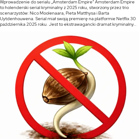
Wprowadzenie do serialu „Amsterdam Empire” Amsterdam Empire
to holenderski serial kryminalny z 2025 roku, stworzony przez trio
scenarzystów: Nico Moolenaara, Pieta Matthysa i Barta
Uytdenhouwena. Serial miał swoją premierę na platformie Netflix 30
października 2025 roku. Jest to ekstrawagancki dramat kryminalny
pełen blasku i mroku, osadzony w sercu amsterdamskiej sceny
konopnej. Serial łączy w sobie elementy dramatu rodzinnego, […]