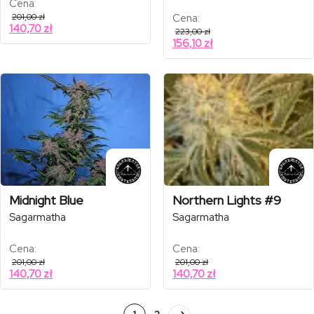
Cena:
201,00
zł
Cena:
140,70
zł
223,00
zł
156,10
zł
Midnight Blue
Northern Lights #9
Sagarmatha
Sagarmatha
Cena:
Cena:
201,00
zł
201,00
zł
140,70
zł
140,70
zł