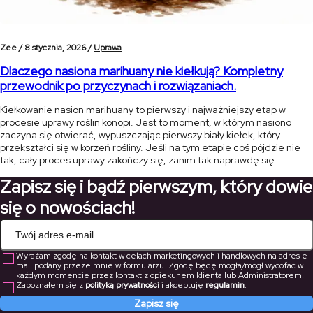
Zee /
8 stycznia, 2026 /
Uprawa
Dlaczego nasiona marihuany nie kiełkują? Kompletny
przewodnik po przyczynach i rozwiązaniach.
Kiełkowanie nasion marihuany to pierwszy i najważniejszy etap w
procesie uprawy roślin konopi. Jest to moment, w którym nasiono
zaczyna się otwierać, wypuszczając pierwszy biały kiełek, który
przekształci się w korzeń rośliny. Jeśli na tym etapie coś pójdzie nie
tak, cały proces uprawy zakończy się, zanim tak naprawdę się
rozpocznie. W tym artykule przedstawimy najczęstsze przyczyny, dla
Zapisz się i bądź pierwszym, który dowie
[…]
się o nowościach!
Wyrażam zgodę na kontakt w celach marketingowych i handlowych na adres e-
mail podany przeze mnie w formularzu. Zgodę będę mogła/mógł wycofać w
każdym momencie przez kontakt z opiekunem klienta lub Administratorem.
Zapoznałem się z
polityką prywatności
i akceptuję
regulamin
.
Zapisz się