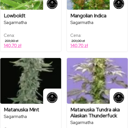
Lowboldt
Mangolian Indica
Sagarmatha
Sagarmatha
Cena:
Cena:
201,00
zł
201,00
zł
140,70
zł
140,70
zł
Matanuska Mint
Matanuska Tundra aka
Alaskan Thunderfuck
Sagarmatha
Sagarmatha