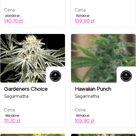
Cena:
Cena:
201,00
zł
157,00
zł
140,70
zł
109,90
zł
Gardeners Choice
Hawaiian Punch
Sagarmatha
Sagarmatha
Cena:
Cena:
159,00
zł
157,00
zł
111,30
zł
109,90
zł