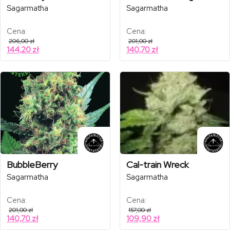
Sagarmatha
Sagarmatha
Cena:
Cena:
206,00
zł
201,00
zł
144,20
zł
140,70
zł
BubbleBerry
Cal-train Wreck
Sagarmatha
Sagarmatha
Cena:
Cena:
201,00
zł
157,00
zł
140,70
zł
109,90
zł