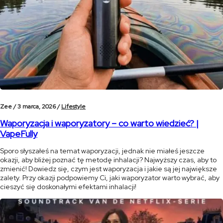
Zee /
3 marca, 2026 /
Lifestyle
Waporyzacja i waporyzatory – co warto wiedzieć? |
VapeFully
Sporo słyszałeś na temat waporyzacji, jednak nie miałeś jeszcze
okazji, aby bliżej poznać tę metodę inhalacji? Najwyższy czas, aby to
zmienić! Dowiedz się, czym jest waporyzacja i jakie są jej największe
zalety. Przy okazji podpowiemy Ci, jaki waporyzator warto wybrać, aby
cieszyć się doskonałymi efektami inhalacji!