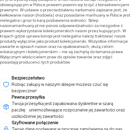
obowiązującym w Polsce prawem powinni się liczyć z konsekwencjami
prawnymi. W ustawie o przeciwdziałaniu narkomanii zapisane jest, że
kiełkowanie nasion (hodowla) oraz posiadanie marihuany w Polsce jest
nielegalna i grozi to karą pozbawienia wolności. Sklep
nasionamarihuany.pl nie ponosi odpowiedzialności za niezgodne z
prawem wykorzystanie kolekcjonerskich nasion przez kupujących. W
krajach gdzie uprawa konopi jest nielegalna należy traktować nasze
produkty wyłącznie jako produkt kolekcjonerski. Wszystkie informacje
zawarte w opisach nasion oraz na opakowaniach, służą celom
edukacyjnym i kolekcjonerskim – nie są zachętą do łamania prawa.
Wyłącznym właścicielem praw do opisów towarów oraz zdjęć
posiadają producenci tych produktów.
Bezpieczeństwo
Robiąc zakupy w naszym sklepie możesz czuć się
bezpiecznie!
Pewna przesyłka
Twoja przesyłka jest zapakowana dyskretnie w szarą
paczkę uniemożliwiające rozpoznanie jej zawartości oraz
uszkodzenie jej zawartości
Szyfrowane połączenie
Twoje dane podawane w procesie zamówienia są do nas