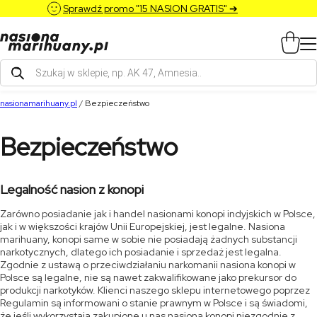
Sprawdź promo "15 NASION GRATIS" ➔
Wyszukiwarka
produktów
nasionamarihuany.pl
/
Bezpieczeństwo
Bezpieczeństwo
Legalność nasion z konopi
Zarówno posiadanie jak i handel nasionami konopi indyjskich w Polsce,
jak i w większości krajów Unii Europejskiej, jest legalne. Nasiona
marihuany, konopi same w sobie nie posiadają żadnych substancji
narkotycznych, dlatego ich posiadanie i sprzedaż jest legalna.
Zgodnie z ustawą o przeciwdziałaniu narkomanii nasiona konopi w
Polsce są legalne, nie są nawet zakwalifikowane jako prekursor do
produkcji narkotyków. Klienci naszego sklepu internetowego poprzez
Regulamin są informowani o stanie prawnym w Polsce i są świadomi,
że jeśli wykorzystają zakupione u nas nasiona konopi niezgodnie z