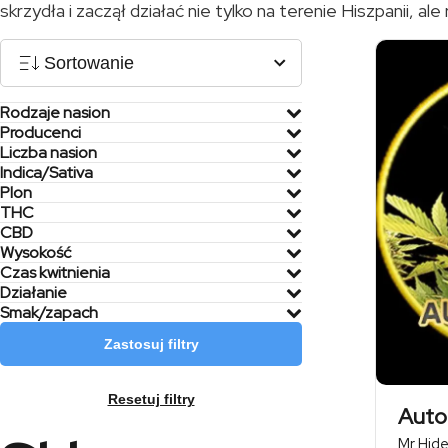
skrzydła i zaczął działać nie tylko na terenie Hiszpanii,
Sortowanie
Rodzaje nasion
Producenci
Liczba nasion
Indica/Sativa
Plon
THC
CBD
Wysokość
Czas kwitnienia
Działanie
Smak/zapach
Zastosuj filtry
Resetuj filtry
Auto
Mr Hid