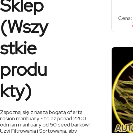
Sklep
Cena:
(Wszy
stkie
produ
kty)
Zapoznaj się z naszą bogatą ofertą
nasion marihuany - to aż ponad 2200
odmian marihuany od 50 seed banków!
Użyj Filtrowania i Sortowania, aby