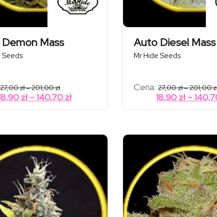
 Demon Mass
Auto Diesel Mass
e Seeds
Mr Hide Seeds
Zakres
Cena:
27,00
zł
–
201,00
zł
27,00
zł
–
201,00
z
cen:
Zakres
18,90
zł
–
140,70
zł
18,90
zł
–
140,
od
cen:
27,00 zł
od
do
201,00 zł
18,90 zł
do
140,70 zł