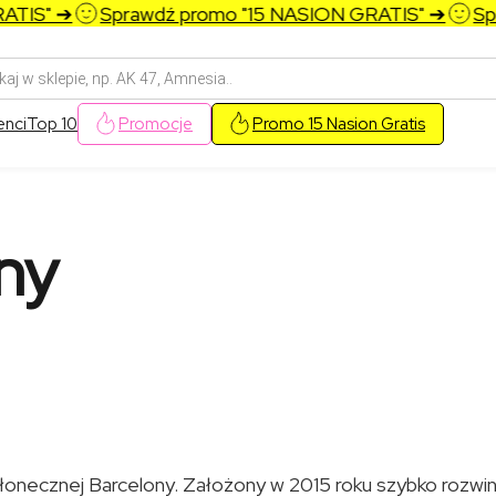
S" ➔
Sprawdź promo "15 NASION GRATIS" ➔
Sprawd
arka
w
enci
Top 10
Promocje
Promo 15 Nasion Gratis
ny
łonecznej Barcelony. Założony w 2015 roku szybko rozwin