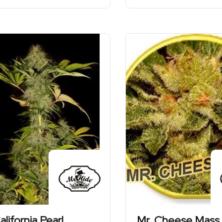
cen:
41,00 zł
od
do
362,00 zł
28,70 zł
do
253,40 zł
alifornia Pearl
Mr. Cheese Mass