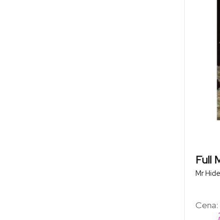
Full
Mr Hid
Cena: