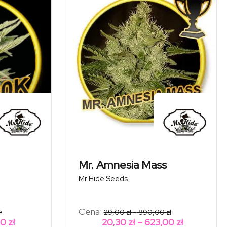
Mr. Amnesia Mass
Mr Hide Seeds
Zakres
Zakres
Cena:
ł
29,00
zł
–
890,00
zł
cen:
cen:
Zakres
Zakres
90
zł
20,30
zł
–
623,00
zł
od
od