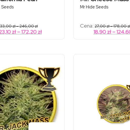
e Seeds
Mr Hide Seeds
Zakres
Cena:
33,00
zł
–
246,00
zł
27,00
zł
–
178,00
z
cen:
Zakres
23,10
zł
–
172,20
zł
18,90
zł
–
124,
od
cen:
33,00 zł
od
do
246,00 zł
23,10 zł
do
172,20 zł