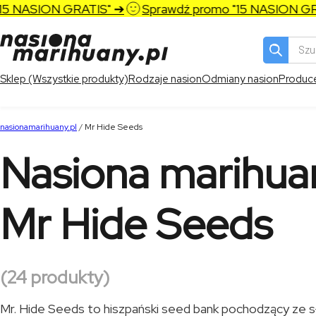
NASION GRATIS" ➔
Sprawdź promo "15 NASION GRATI
Wyszukiw
produktó
Sklep (Wszystkie produkty)
Rodzaje nasion
Odmiany nasion
Produc
nasionamarihuany.pl
/
Mr Hide Seeds
Nasiona marihua
Mr Hide Seeds
(24 produkty)
Mr. Hide Seeds to hiszpański seed bank pochodzący ze s