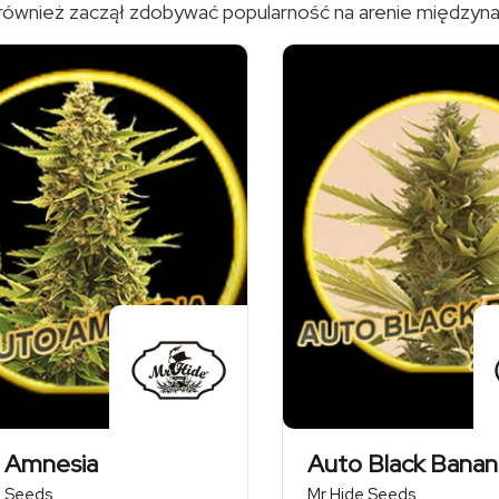
 ale również zaczął zdobywać popularność na arenie międzyn
 Amnesia
Auto Black Banan
e Seeds
Mr Hide Seeds