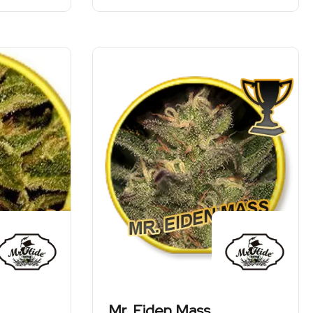
cen:
cen:
37,00 zł
29,00 zł
od
od
do
do
267,00 zł
890,00 zł
25,90 zł
20,30 zł
do
do
186,90 zł
623,00 zł
Mr. Eiden Mass