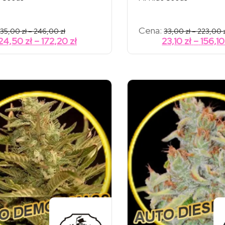
Zakres
Cena:
35,00
zł
–
246,00
zł
33,00
zł
–
223,00
cen:
Zakres
24,50
zł
–
172,20
zł
23,10
zł
–
156,1
od
cen:
35,00 zł
od
do
246,00 zł
24,50 zł
do
172,20 zł