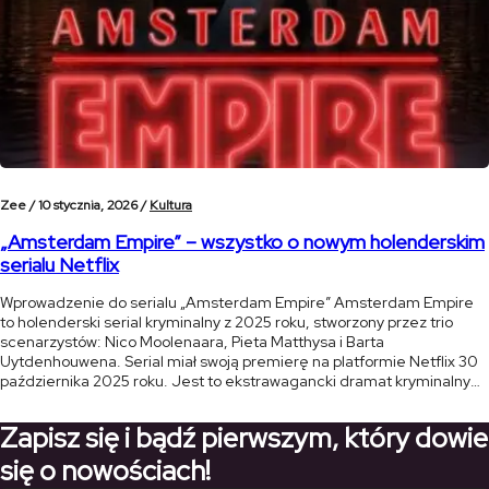
Zee /
10 stycznia, 2026 /
Kultura
„Amsterdam Empire” – wszystko o nowym holenderskim
serialu Netflix
Wprowadzenie do serialu „Amsterdam Empire” Amsterdam Empire
to holenderski serial kryminalny z 2025 roku, stworzony przez trio
scenarzystów: Nico Moolenaara, Pieta Matthysa i Barta
Uytdenhouwena. Serial miał swoją premierę na platformie Netflix 30
października 2025 roku. Jest to ekstrawagancki dramat kryminalny
pełen blasku i mroku, osadzony w sercu amsterdamskiej sceny
konopnej. Serial łączy w sobie elementy dramatu rodzinnego, […]
Zapisz się i bądź pierwszym, który dowie
się o nowościach!