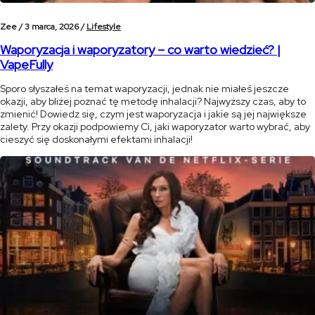
Zee /
3 marca, 2026 /
Lifestyle
Waporyzacja i waporyzatory – co warto wiedzieć? |
VapeFully
Sporo słyszałeś na temat waporyzacji, jednak nie miałeś jeszcze
okazji, aby bliżej poznać tę metodę inhalacji? Najwyższy czas, aby to
zmienić! Dowiedz się, czym jest waporyzacja i jakie są jej największe
zalety. Przy okazji podpowiemy Ci, jaki waporyzator warto wybrać, aby
cieszyć się doskonałymi efektami inhalacji!