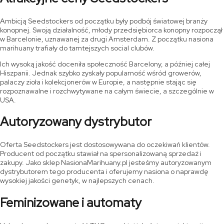
Ambicją Seedstockers od początku były podbój światowej branży
konopnej. Swoją działalność, młody przedsiębiorca konopny rozpoczął
w Barcelonie, uznawanej za drugi Amsterdam. Z początku nasiona
marihuany trafiały do tamtejszych social clubów.
Ich wysoką jakość doceniła społeczność Barcelony, a później całej
Hiszpanii. Jednak szybko zyskały popularność wśród growerów,
palaczy zioła i kolekcjonerów w Europie, a następnie stając się
rozpoznawalne i rozchwytywane na całym świecie, a szczególnie w
USA.
Autoryzowany dystrybutor
Oferta Seedstockers jest dostosowywana do oczekiwań klientów.
Producent od początku stawiał na spersonalizowaną sprzedaż i
zakupy. Jako sklep NasionaMarihuany.pl jesteśmy autoryzowanym
dystrybutorem tego producenta i oferujemy nasiona o naprawdę
wysokiej jakości genetyk, w najlepszych cenach.
Feminizowane i automaty