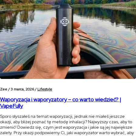
Zee /
3 marca, 2026 /
Lifestyle
Waporyzacja i waporyzatory – co warto wiedzieć? |
VapeFully
Sporo słyszałeś na temat waporyzacji, jednak nie miałeś jeszcze
okazji, aby bliżej poznać tę metodę inhalacji? Najwyższy czas, aby to
zmienić! Dowiedz się, czym jest waporyzacja i jakie są jej największe
zalety. Przy okazji podpowiemy Ci, jaki waporyzator warto wybrać, aby