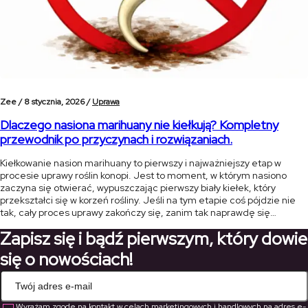
Zee /
8 stycznia, 2026 /
Uprawa
Dlaczego nasiona marihuany nie kiełkują? Kompletny
przewodnik po przyczynach i rozwiązaniach.
Kiełkowanie nasion marihuany to pierwszy i najważniejszy etap w
procesie uprawy roślin konopi. Jest to moment, w którym nasiono
zaczyna się otwierać, wypuszczając pierwszy biały kiełek, który
przekształci się w korzeń rośliny. Jeśli na tym etapie coś pójdzie nie
tak, cały proces uprawy zakończy się, zanim tak naprawdę się
rozpocznie. W tym artykule przedstawimy najczęstsze przyczyny, dla
Zapisz się i bądź pierwszym, który dowie
[…]
się o nowościach!
Wyrażam zgodę na kontakt w celach marketingowych i handlowych na adres e-