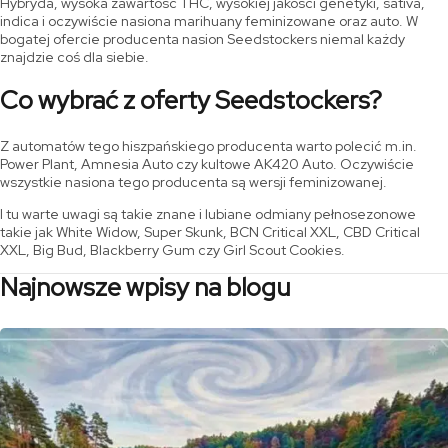
Hybryda, wysoka zawartość THC, wysokiej jakości genetyki, sativa,
indica i oczywiście nasiona marihuany feminizowane oraz auto. W
bogatej ofercie producenta nasion Seedstockers niemal każdy
znajdzie coś dla siebie.
Co wybrać z oferty Seedstockers?
Z automatów tego hiszpańskiego producenta warto polecić m.in.
Power Plant, Amnesia Auto czy kultowe AK420 Auto. Oczywiście
wszystkie nasiona tego producenta są wersji feminizowanej.
I tu warte uwagi są takie znane i lubiane odmiany pełnosezonowe
takie jak White Widow, Super Skunk, BCN Critical XXL, CBD Critical
XXL, Big Bud, Blackberry Gum czy Girl Scout Cookies.
Najnowsze wpisy na blogu