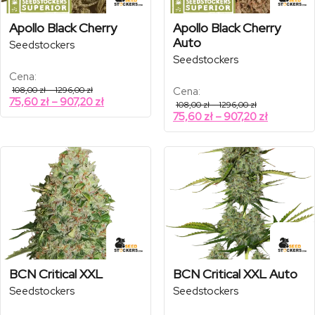
Apollo Black Cherry
Apollo Black Cherry
Auto
Seedstockers
Seedstockers
Cena:
Zakres
108,00
zł
–
1296,00
zł
Cena:
cen:
Zakres
75,60
zł
–
907,20
zł
Zakres
108,00
zł
–
1296,00
zł
od
cen:
cen:
Zakres
75,60
zł
–
907,20
zł
108,00 zł
od
od
do
cen:
108,00 zł
1296,00 zł
75,60 zł
od
do
do
1296,00 zł
75,60 zł
907,20 zł
do
907,20 zł
BCN Critical XXL
BCN Critical XXL Auto
Seedstockers
Seedstockers