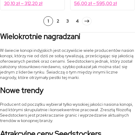
cen:
cen:
Zakres
Zakres
30,10
zł
–
312,20
zł
56,00
zł
–
595,00
zł
od
od
cen:
cen:
43,00 zł
80,00 zł
od
od
do
do
446,00 zł
850,00 zł
30,10 zł
56,00 zł
1
2
3
4
do
do
312,20 zł
595,00 z
Wielokrotnie nagradzani
W świecie konopi indyjskich jest oczywiście wiele producentów nasion
konopi, którzy nie od dziś ze sobą rywalizują, prześcigając się jakością
oferowanych pestek oraz cenami. Seedstockers jednak, który został
założony stosunkowo niedawno, szybko pokazał jak można stać się
jednym z liderów rynku. Świadczą o tym między innymi liczne
nagrody, które otrzymały pestki tej marki.
Nowe trendy
Producent od początku wybierał tylko wysokiej jakości nasiona konopi,
nad którymi skrupulatnie i konsekwentnie pracował. Zresztą filozofią
Seedstockers jest przekraczanie granic i wyprzedzanie aktualnych
trendów w konopnej branży.
Atrakcyjne ceny Seedstockers