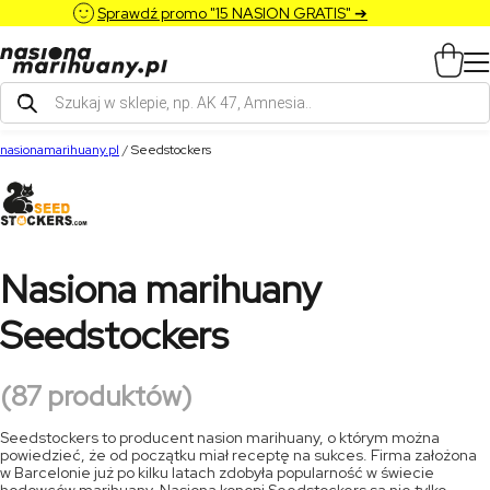
Sprawdź promo "15 NASION GRATIS" ➔
Wyszukiwarka
produktów
nasionamarihuany.pl
/
Seedstockers
Nasiona marihuany
Seedstockers
(87 produktów)
Seedstockers to producent nasion marihuany, o którym można
powiedzieć, że od początku miał receptę na sukces. Firma założona
w Barcelonie już po kilku latach zdobyła popularność w świecie