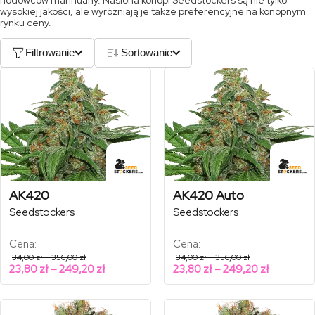
hodowców marihuany. Nasiona konopi Seedstockers są nie tylko
wysokiej jakości, ale wyróżniają je także preferencyjne na konopnym
rynku ceny.
Filtrowanie
Sortowanie
AK420
AK420 Auto
Seedstockers
Seedstockers
Cena:
Cena:
Zakres
Zakres
34,00
zł
–
356,00
zł
34,00
zł
–
356,00
zł
cen:
cen:
Zakres
Zakres
23,80
zł
–
249,20
zł
23,80
zł
–
249,20
zł
od
od
cen:
cen:
34,00 zł
34,00 zł
od
od
do
do
356,00 zł
356,00 zł
23,80 zł
23,80 zł