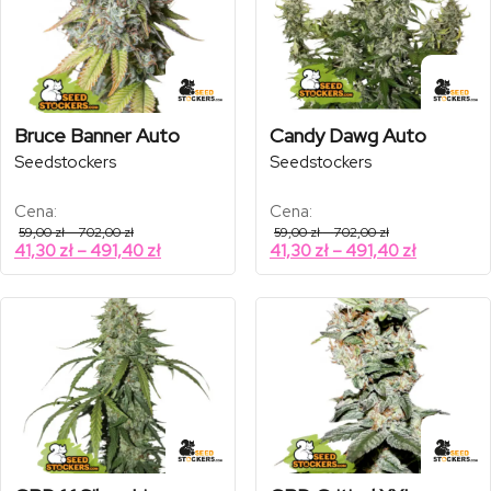
Bruce Banner Auto
Candy Dawg Auto
Seedstockers
Seedstockers
Cena:
Cena:
Zakres
Zakres
59,00
zł
–
702,00
zł
59,00
zł
–
702,00
zł
cen:
cen:
Zakres
Zakres
41,30
zł
–
491,40
zł
41,30
zł
–
491,40
zł
od
od
cen:
cen:
59,00 zł
59,00 zł
od
od
do
do
702,00 zł
702,00 zł
41,30 zł
41,30 zł
do
do
491,40 zł
491,40 zł