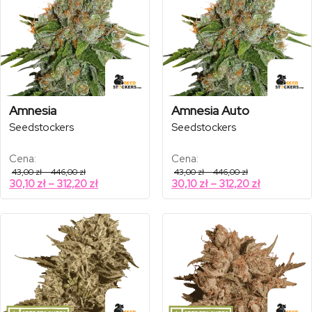
do
do
249,20 zł
249,20 zł
Amnesia
Amnesia Auto
Seedstockers
Seedstockers
Cena:
Cena:
Zakres
Zakres
43,00
zł
–
446,00
zł
43,00
zł
–
446,00
zł
cen:
cen:
Zakres
Zakres
30,10
zł
–
312,20
zł
30,10
zł
–
312,20
zł
od
od
cen:
cen:
43,00 zł
43,00 zł
od
od
do
do
446,00 zł
446,00 zł
30,10 zł
30,10 zł
do
do
312,20 zł
312,20 zł