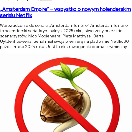
„Amsterdam Empire” – wszystko o nowym holenderskim
serialu Netflix
Wprowadzenie do serialu „Amsterdam Empire” Amsterdam Empire
to holenderski serial kryminalny z 2025 roku, stworzony przez trio
scenarzystów: Nico Moolenaara, Pieta Matthysa i Barta
Uytdenhouwena. Serial miał swoją premierę na platformie Netflix 30
października 2025 roku. Jest to ekstrawagancki dramat kryminalny
pełen blasku i mroku, osadzony w sercu amsterdamskiej sceny
konopnej. Serial łączy w sobie elementy dramatu rodzinnego, […]