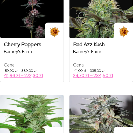
Cherry Poppers
Bad Azz Kush
Barney's Farm
Barney's Farm
Cena:
Cena:
Zakres
Zakres
59,90
zł
–
389,00
zł
41,00
zł
–
335,00
zł
cen:
cen:
Zakres
Zakres
41,93
zł
–
272,30
zł
28,70
zł
–
234,50
zł
od
od
cen:
cen:
59,90 zł
41,00 zł
od
od
do
do
389,00 zł
335,00 zł
41,93 zł
28,70 zł
do
do
272,30 zł
234,50 zł