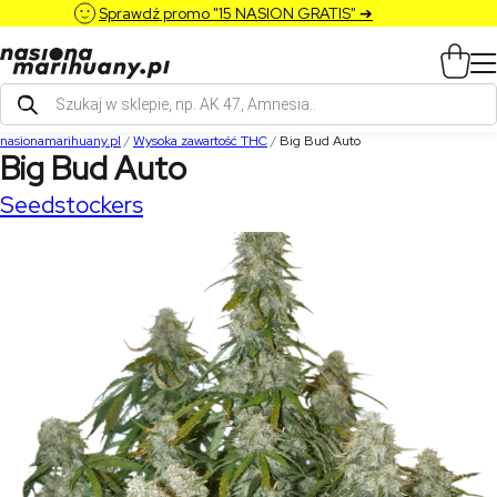
Sprawdź promo "15 NASION GRATIS" ➔
Wyszukiwarka
produktów
nasionamarihuany.pl
/
Wysoka zawartość THC
/
Big Bud Auto
Big Bud Auto
Seedstockers