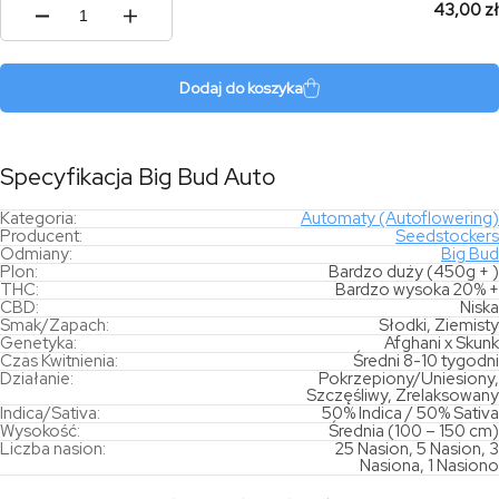
43,00 zł
ilość
Big
Bud
Auto
Dodaj do koszyka
Specyfikacja Big Bud Auto
Kategoria:
Automaty (Autoflowering)
Producent:
Seedstockers
Odmiany:
Big Bud
Plon:
Bardzo duży (450g + )
THC:
Bardzo wysoka 20% +
CBD:
Niska
Smak/Zapach:
Słodki, Ziemisty
Genetyka:
Afghani x Skunk
Czas Kwitnienia:
Średni 8-10 tygodni
Działanie:
Pokrzepiony/Uniesiony,
Szczęśliwy, Zrelaksowany
Indica/Sativa:
50% Indica / 50% Sativa
Wysokość:
Średnia (100 – 150 cm)
Liczba nasion:
25 Nasion, 5 Nasion, 3
Nasiona, 1 Nasiono