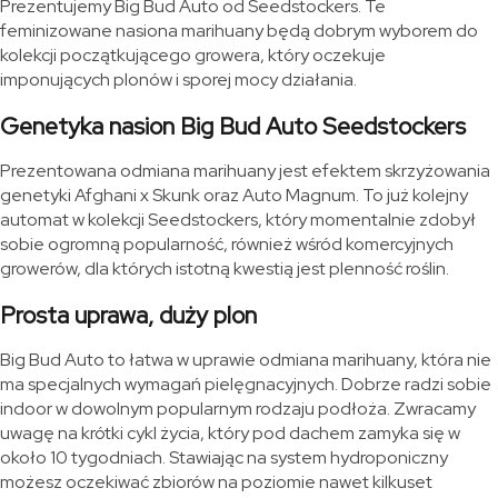
Prezentujemy Big Bud Auto od Seedstockers. Te
feminizowane nasiona marihuany będą dobrym wyborem do
kolekcji początkującego growera, który oczekuje
imponujących plonów i sporej mocy działania.
Genetyka nasion Big Bud Auto Seedstockers
Prezentowana odmiana marihuany jest efektem skrzyżowania
genetyki Afghani x Skunk oraz Auto Magnum. To już kolejny
automat w kolekcji Seedstockers, który momentalnie zdobył
sobie ogromną popularność, również wśród komercyjnych
growerów, dla których istotną kwestią jest plenność roślin.
Prosta uprawa, duży plon
Big Bud Auto to łatwa w uprawie odmiana marihuany, która nie
ma specjalnych wymagań pielęgnacyjnych. Dobrze radzi sobie
indoor w dowolnym popularnym rodzaju podłoża. Zwracamy
uwagę na krótki cykl życia, który pod dachem zamyka się w
około 10 tygodniach. Stawiając na system hydroponiczny
możesz oczekiwać zbiorów na poziomie nawet kilkuset