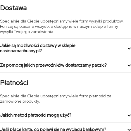
Dostawa
Specjalnie dla Ciebie udostępniamy wiele form wysyłki produktów.
Poniżej są opisane wszystkie dostępne w naszym sklepie formy
wysyłki Twojego zamówienia:
Jakie są możliwości dostawy w sklepie
nasionamarihuany.pl?
– W przypadku zamówień na terenie Polski, zapewniamy wysyłkę do
Za pomocą jakich przewoźników dostarczamy paczki?
paczkomatów INPOST, wysyłkę kurierem oraz listem poleconym.
– Dla zamówień międzynarodowych zapewniamy wysyłkę za pomocą
Nasze paczki wysyłamy za pośrednictwem:
kuriera.
– paczkomaty INPOST
Płatności
– kurier POCZTEX
– kurier POCZTA POLSKA
Specjalnie dla Ciebie udostępniamy wiele form płatności za
– na życzenie kurier UPS, DPD lub FEDEX
zamówione produkty.
Jakich metod płatności mogę użyć?
Akceptujemy płatności za pomocą BLIK, szybkich przelewów,
Jeśli płacę kartą, co pojawi się na wyciągu bankowym?
tradycyjnymi przelewami bankowymi, płatność przy odbiorze