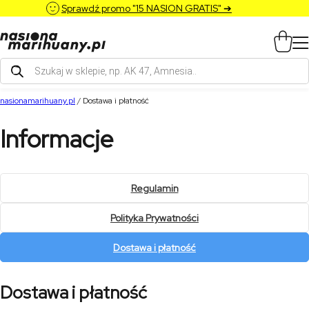
Sprawdź promo "15 NASION GRATIS" ➔
Wyszukiwarka
produktów
nasionamarihuany.pl
/
Dostawa i płatność
Informacje
Regulamin
Polityka Prywatności
Dostawa i płatność
Dostawa i płatność