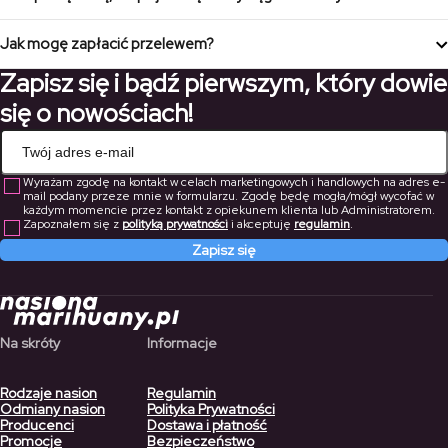
kurierowi, gotówką przy odbiorze osobistym w Zabrzu.
Twój wyciąg z konta bankowego potwierdzi zakup w firmie CADA DIA
Jak mogę zapłacić przelewem?
MAS Zbigniew Orzechowski a nie w firmie o nazwie
NasionaMarihuany.pl
Zapisz się i bądź pierwszym, który dowie
Jeśli wybierzesz przelew jako metodę płatności, znajdziesz nasze
dane bankowe na ostatniej stronie podczas składania zamówienia.
się o nowościach!
Bardzo ważne jest, aby umieścić swój numer zamówienia jako
odniesienie do przelewu.
Czasami realizacja przelewów bankowych trwa 1-2 dni roboczych.
Wyrażam zgodę na kontakt w celach marketingowych i handlowych na adres e-
mail podany przeze mnie w formularzu. Zgodę będę mogła/mógł wycofać w
każdym momencie przez kontakt z opiekunem klienta lub Administratorem.
Zapoznałem się z
polityką prywatności
i akceptuję
regulamin
.
Zapisz się
Na skróty
Informacje
Rodzaje nasion
Regulamin
Odmiany nasion
Polityka Prywatności
Producenci
Dostawa i płatność
Promocje
Bezpieczeństwo