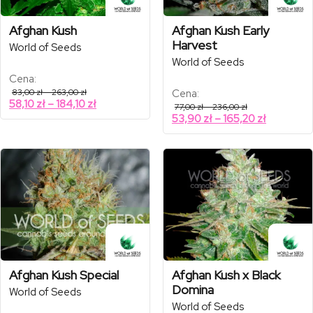
Afghan Kush
Afghan Kush Early
Harvest
World of Seeds
World of Seeds
Cena:
Zakres
83,00
zł
–
263,00
zł
Cena:
cen:
Zakres
58,10
zł
–
184,10
zł
Zakres
77,00
zł
–
236,00
zł
od
cen:
cen:
Zakres
53,90
zł
–
165,20
zł
83,00 zł
od
od
do
cen:
77,00 zł
263,00 zł
58,10 zł
od
do
do
236,00 zł
53,90 zł
184,10 zł
do
165,20 zł
Afghan Kush Special
Afghan Kush x Black
Domina
World of Seeds
World of Seeds