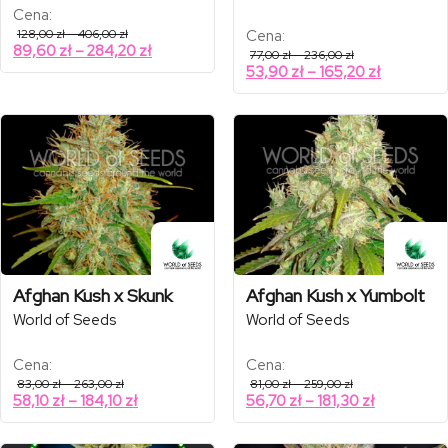
Cena:
Zakres
128,00
zł
–
406,00
zł
Cena:
cen:
Zakres
89,60
zł
–
284,20
zł
Zakres
77,00
zł
–
236,00
zł
od
cen:
cen:
Zakres
53,90
zł
–
165,20
zł
128,00 zł
od
od
do
cen:
77,00 zł
406,00 zł
89,60 zł
od
do
do
236,00 zł
53,90 zł
284,20 zł
do
165,20 zł
Afghan Kush x Skunk
Afghan Kush x Yumbolt
World of Seeds
World of Seeds
Cena:
Cena:
Zakres
Zakres
83,00
zł
–
263,00
zł
81,00
zł
–
259,00
zł
cen:
cen:
Zakres
Zakres
58,10
zł
–
184,10
zł
56,70
zł
–
181,30
zł
od
od
cen:
cen:
83,00 zł
81,00 zł
od
od
do
do