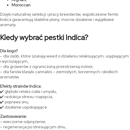
Moroccan
.
Dzięki naturalnej selekcji i pracy breederów, współczesne femki
Indica gwarantują stabilne plony, mocne działanie i wyjątkowe
aromaty.
Kiedy wybrać pestki Indica?
Dla kogo?
– dla osób, które szukają weed o działaniu relaksującym, usypiającym
i wyciszającym,
– dla growerów z ograniczoną przestrzenią indoor,
– dla fanów klasyki cannabis – ziemistych, korzennych i słodkich
aromatów.
Efekty strainów Indica:
✔️ głęboki relaks ciała i umysłu,
✔️ redukcja stresu i napięcia,
✔️ poprawa snu,
✔️ działanie uspokajające.
Zastosowanie:
– wieczorne odprężenie,
– regeneracja po stresującym dniu,