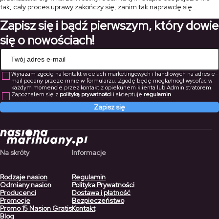
tak, cały proces uprawy zakończy się, zanim tak naprawdę się
rozpocznie. W tym artykule przedstawimy najczęstsze przyczyny, dla
Zapisz się i bądź pierwszym, który dowie
[…]
się o nowościach!
Wyrażam zgodę na kontakt w celach marketingowych i handlowych na adres e-
mail podany przeze mnie w formularzu. Zgodę będę mogła/mógł wycofać w
każdym momencie przez kontakt z opiekunem klienta lub Administratorem.
Zapoznałem się z
polityką prywatności
i akceptuję
regulamin
.
Zapisz się
Na skróty
Informacje
Rodzaje nasion
Regulamin
Odmiany nasion
Polityka Prywatności
Producenci
Dostawa i płatność
Promocje
Bezpieczeństwo
Promo 15 Nasion Gratis
Kontakt
Blog