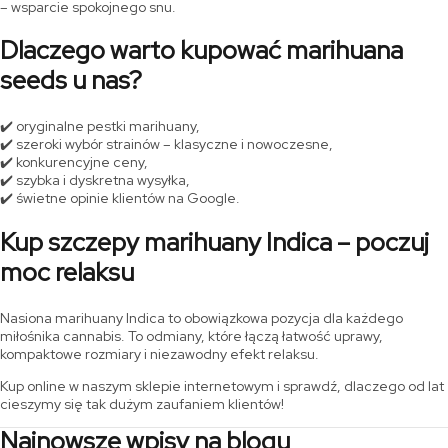
– wsparcie spokojnego snu.
Dlaczego warto kupować marihuana
seeds u nas?
✔️ oryginalne pestki marihuany,
✔️ szeroki wybór strainów – klasyczne i nowoczesne,
✔️ konkurencyjne ceny,
✔️ szybka i dyskretna wysyłka,
✔️ świetne opinie klientów na Google.
Kup szczepy marihuany Indica – poczuj
moc relaksu
Nasiona marihuany Indica to obowiązkowa pozycja dla każdego
miłośnika cannabis. To odmiany, które łączą łatwość uprawy,
kompaktowe rozmiary i niezawodny efekt relaksu.
Kup online w naszym sklepie internetowym i sprawdź, dlaczego od lat
cieszymy się tak dużym zaufaniem klientów!
Najnowsze wpisy na blogu