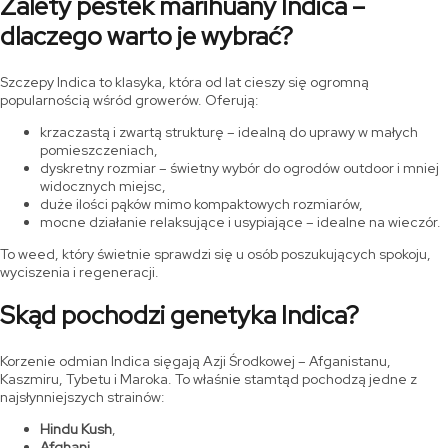
Zalety pestek marihuany Indica –
dlaczego warto je wybrać?
Szczepy Indica to klasyka, która od lat cieszy się ogromną
popularnością wśród growerów. Oferują:
krzaczastą i zwartą strukturę – idealną do uprawy w małych
pomieszczeniach,
dyskretny rozmiar – świetny wybór do ogrodów outdoor i mniej
widocznych miejsc,
duże ilości pąków mimo kompaktowych rozmiarów,
mocne działanie relaksujące i usypiające – idealne na wieczór.
To weed, który świetnie sprawdzi się u osób poszukujących spokoju,
wyciszenia i regeneracji.
Skąd pochodzi genetyka Indica?
Korzenie odmian Indica sięgają Azji Środkowej – Afganistanu,
Kaszmiru, Tybetu i Maroka. To właśnie stamtąd pochodzą jedne z
najsłynniejszych strainów:
Hindu Kush
,
Afghani
,