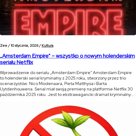
Zee /
10 stycznia, 2026 /
Kultura
„Amsterdam Empire” – wszystko o nowym holenderskim
serialu Netflix
Wprowadzenie do serialu „Amsterdam Empire” Amsterdam Empire
to holenderski serial kryminalny z 2025 roku, stworzony przez trio
scenarzystów: Nico Moolenaara, Pieta Matthysa i Barta
Uytdenhouwena. Serial miał swoją premierę na platformie Netflix 30
października 2025 roku. Jest to ekstrawagancki dramat kryminalny
pełen blasku i mroku, osadzony w sercu amsterdamskiej sceny
konopnej. Serial łączy w sobie elementy dramatu rodzinnego, […]