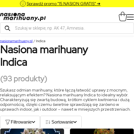
Sprawdź promo "15 NASION GRATIS" ➔
Wyszukiwarka
produktów
nasionamarihuany.pl
/
Indica
Nasiona marihuany
Indica
(93 produkty)
Szukasz odmian marihuany, które łączą łatwość uprawy z mocnym,
relaksującym efektem? Nasiona marihuany Indica to idealny wybór.
Charakteryzują się zwartą budową, krótkim cyklem kwitnienia i dużą
odpornością, dzięki czemu świetnie sprawdzają się zarówno w
uprawach indoor, jak i outdoor – nawet w mniejszych przestrzeniach.
Filtrowanie
Sortowanie