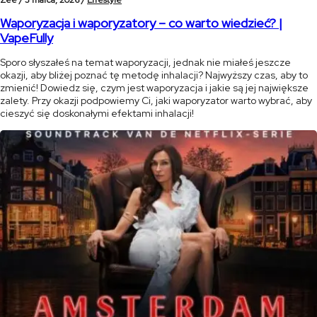
Waporyzacja i waporyzatory – co warto wiedzieć? |
VapeFully
Sporo słyszałeś na temat waporyzacji, jednak nie miałeś jeszcze
okazji, aby bliżej poznać tę metodę inhalacji? Najwyższy czas, aby to
zmienić! Dowiedz się, czym jest waporyzacja i jakie są jej największe
zalety. Przy okazji podpowiemy Ci, jaki waporyzator warto wybrać, aby
cieszyć się doskonałymi efektami inhalacji!