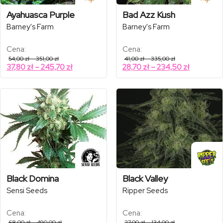
Ayahuasca Purple
Bad Azz Kush
Barney's Farm
Barney's Farm
Cena:
Cena:
Zakres
Zakres
54,00
zł
–
351,00
zł
41,00
zł
–
335,00
zł
cen:
cen:
Zakres
Zakres
37,80
zł
–
245,70
zł
28,70
zł
–
234,50
zł
od
od
cen:
cen:
54,00 zł
41,00 zł
od
od
do
do
351,00 zł
335,00 zł
37,80 zł
28,70 zł
do
do
245,70 zł
234,50 zł
Black Domina
Black Valley
Sensi Seeds
Ripper Seeds
Cena:
Cena:
Zakres
Zakres
68,00
zł
–
490,00
zł
27,00
zł
–
134,00
zł