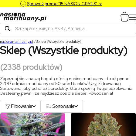
Sprawdź promo "15 NASION GRATIS" ➔
Wyszukiwarka
produktów
nasionamarihuany.pl
/
Sklep (Wszystkie produkty)
Sklep (Wszystkie produkty)
(2338 produktów)
Zapoznaj się z naszą bogatą ofertą nasion marihuany - to aż ponad
2200 odmian marihuany od 50 seed banków! Użyj Filtrowania i
Sortowania, aby odnaleźć produkty, które spełnią Twoje oczekiwania.
Jesteśmy pewni, że najdziesz coś dla siebie. Powodzenia!
Filtrowanie
Sortowanie