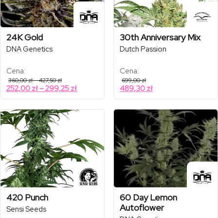
24K Gold
30th Anniversary Mix
DNA Genetics
Dutch Passion
Cena:
Cena:
Zakres
360,00
zł
–
427,50
zł
699,00
zł
cen:
Zakres
252,00
zł
–
299,25
zł
489,30
zł
od
cen:
360,00 zł
od
do
427,50 zł
252,00 zł
do
299,25 zł
420 Punch
60 Day Lemon
Autoflower
Sensi Seeds