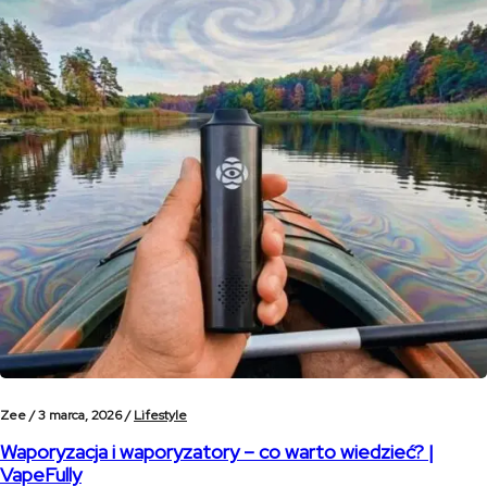
Zee /
3 marca, 2026 /
Lifestyle
Waporyzacja i waporyzatory – co warto wiedzieć? |
VapeFully