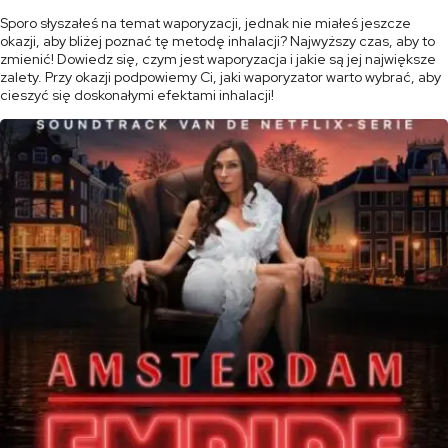
Sporo słyszałeś na temat waporyzacji, jednak nie miałeś jeszcze
okazji, aby bliżej poznać tę metodę inhalacji? Najwyższy czas, aby to
zmienić! Dowiedz się, czym jest waporyzacja i jakie są jej największe
zalety. Przy okazji podpowiemy Ci, jaki waporyzator warto wybrać, aby
cieszyć się doskonałymi efektami inhalacji!