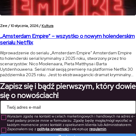
Zee /
10 stycznia, 2026 /
Kultura
„Amsterdam Empire” – wszystko o nowym holenderskim
serialu Netflix
Wprowadzenie do serialu „Amsterdam Empire” Amsterdam Empire
to holenderski serial kryminalny z 2025 roku, stworzony przez trio
scenarzystów: Nico Moolenaara, Pieta Matthysa i Barta
Uytdenhouwena. Serial miał swoją premierę na platformie Netflix 30
października 2025 roku. Jest to ekstrawagancki dramat kryminalny
pełen blasku i mroku, osadzony w sercu amsterdamskiej sceny
Zapisz się i bądź pierwszym, który dowie
konopnej. Serial łączy w sobie elementy dramatu rodzinnego, […]
się o nowościach!
Wyrażam zgodę na kontakt w celach marketingowych i handlowych na adres e-
mail podany przeze mnie w formularzu. Zgodę będę mogła/mógł wycofać w
każdym momencie przez kontakt z opiekunem klienta lub Administratorem.
Zapoznałem się z
polityką prywatności
i akceptuję
regulamin
.