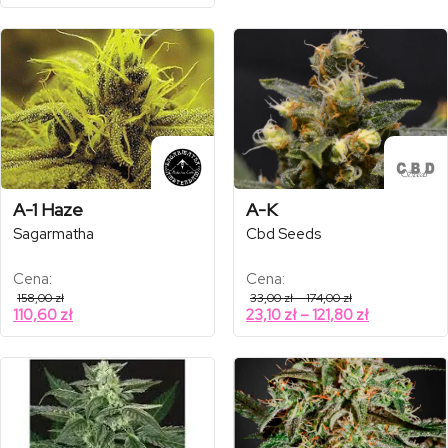
od
do
cen:
180,00 zł
335,00 zł
28,70 zł
od
do
do
360,00 zł
126,00 zł
234,50 zł
do
252,00 zł
A-1 Haze
A-K
Sagarmatha
Cbd Seeds
Cena:
Cena:
Zakres
158,00
zł
33,00
zł
–
174,00
zł
cen:
Zakres
110,60
zł
23,10
zł
–
121,80
zł
od
cen:
33,00 zł
od
do
174,00 zł
23,10 zł
do
121,80 zł