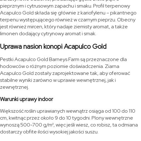
pieprznym i cytrusowym zapachu i smaku. Profil terpenowy
Acapulco Gold składa się głównie z kariofylenu – pikantnego
terpenu występującego również w czarnym pieprzu. Obecny
jest również mircen, który nadaje ziemisty aromat, a także
limonen dodający cytrynowy aromat i smak.
Uprawa nasion konopi Acapulco Gold
Pestki Acapulco Gold Barneys Farm są przeznaczone dla
hodowców o różnym poziomie doświadczenia. Ziarna
Acapulco Gold zostały zaprojektowane tak, aby oferować
stabilne wyniki zarówno w uprawie wewnętrznej, jak i
zewnętrznej.
Warunki uprawy indoor
Większość roślin uprawianych wewnątrz osiąga od 100 do 110
cm, kwitnąc przez około 9 do 10 tygodni. Plony wewnętrzne
wynoszą 500-700 g/m², więc jeśli wiesz, co robisz, ta odmiana
dostarczy obfite ilości wysokiej jakości suszu.