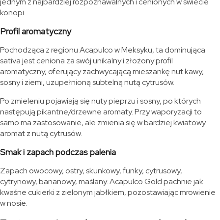
jednym z najbardziej rozpoznawalnych i cenionych w świecie
konopi.
Profil aromatyczny
Pochodząca z regionu Acapulco w Meksyku, ta dominująca
sativa jest ceniona za swój unikalny i złożony profil
aromatyczny, oferujący zachwycającą mieszankę nut kawy,
sosny i ziemi, uzupełnioną subtelną nutą cytrusów.
Po zmieleniu pojawiają się nuty pieprzu i sosny, po których
następują pikantne/drzewne aromaty. Przy waporyzacji to
samo ma zastosowanie, ale zmienia się w bardziej kwiatowy
aromat z nutą cytrusów.
Smak i zapach podczas palenia
Zapach owocowy, ostry, skunkowy, funky, cytrusowy,
cytrynowy, bananowy, maślany. Acapulco Gold pachnie jak
kwaśne cukierki z zielonym jabłkiem, pozostawiając mrowienie
w nosie.