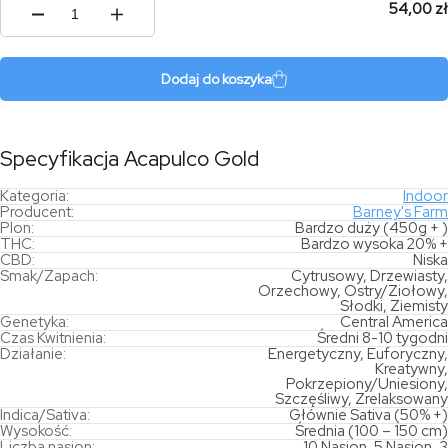
54,00 zł
ilość
Acapulco
Gold
Dodaj do koszyka
Specyfikacja Acapulco Gold
Kategoria:
Indoor
Producent:
Barney's Farm
Plon:
Bardzo duży (450g + )
THC:
Bardzo wysoka 20% +
CBD:
Niska
Smak/Zapach:
Cytrusowy, Drzewiasty,
Orzechowy, Ostry/Ziołowy,
Słodki, Ziemisty
Genetyka:
Central America
Czas Kwitnienia:
Średni 8-10 tygodni
Działanie:
Energetyczny, Euforyczny,
Kreatywny,
Pokrzepiony/Uniesiony,
Szczęśliwy, Zrelaksowany
Indica/Sativa:
Głównie Sativa (50% +)
Wysokość:
Średnia (100 – 150 cm)
Liczba nasion:
10 Nasion, 5 Nasion, 3