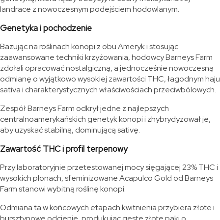
landrace z nowoczesnym podejściem hodowlanym.
Genetyka i pochodzenie
Bazując na roślinach konopi z obu Ameryk i stosując
zaawansowane techniki krzyżowania, hodowcy Barneys Farm
zdołali opracować nostalgiczną, a jednocześnie nowoczesną
odmianę o wyjątkowo wysokiej zawartości THC, łagodnym haju
sativa i charakterystycznych właściwościach przeciwbólowych.
Zespół Barneys Farm odkrył jedne z najlepszych
centralnoamerykańskich genetyk konopi i zhybrydyzował je,
aby uzyskać stabilną, dominującą sativę.
Zawartość THC i profil terpenowy
Przy laboratoryjnie przetestowanej mocy sięgającej 23% THC i
wysokich plonach, sfeminizowane Acapulco Gold od Barneys
Farm stanowi wybitną roślinę konopi.
Odmiana ta w końcowych etapach kwitnienia przybiera złote i
bursztynowe odcienie, produkując gęste złote pąki o