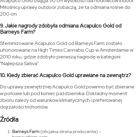
Acapulco Gold osiąga 110 cm wysokości dla hodowców indoor.
Miłośnicy uprawy outdoor zobaczą, że ta odmiana rośnie do
200 cm.
9. Jakie nagrody zdobyła odmiana Acapulco Gold od
Barneys Farm?
Sfeminizowane Acapulco Gold od Barneys Farm zostało
uhonorowane na High Times Cannabis Cup w Amsterdamie w
2010 roku, gdzie zdobyło pierwszą nagrodę w kategorii
"Najlepsza Sativa".
10. Kiedy zbierać Acapulco Gold uprawiane na zewnątrz?
Do uprawy zewnętrznej Acapulco Gold powinno być zbierane
w połowie lub pod koniec października. Dokładny moment
zbioru zależy od warunków klimatycznych i preferowanej
dojrzałości trichomów.
Źródła
Barneys Farm
(oficjalna strona producenta) –
barneysfarm.com