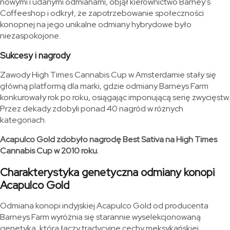
nowymi i udanymi odmianami, objął kierownictwo Barney's
Coffeeshop i odkrył, że zapotrzebowanie społeczności
konopnej na jego unikalne odmiany hybrydowe było
niezaspokojone.
Sukcesy i nagrody
Zawody High Times Cannabis Cup w Amsterdamie stały się
główną platformą dla marki, gdzie odmiany Barneys Farm
konkurowały rok po roku, osiągając imponującą serię zwycięstw.
Przez dekady zdobyli ponad 40 nagród w różnych
kategoriach.
Acapulco Gold zdobyło nagrodę Best Sativa na High Times
Cannabis Cup w 2010 roku.
Charakterystyka genetyczna odmiany konopi
Acapulco Gold
Odmiana konopi indyjskiej Acapulco Gold od producenta
Barneys Farm wyróżnia się starannie wyselekcjonowaną
genetyką, która łączy tradycyjne cechy meksykańskiej