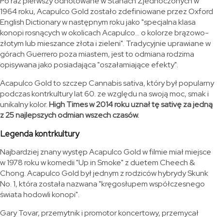
Po raz pierwszy odnotowane w Stanach Zjednoczonych w
1964 roku, Acapulco Gold zostało zdefiniowane przez Oxford
English Dictionary w następnym roku jako "specjalna klasa
konopi rosnących w okolicach Acapulco... o kolorze brązowo-
złotym lub mieszance złota i zieleni". Tradycyjnie uprawiane w
górach Guerrero poza miastem, jest to odmiana rodzima
opisywana jako posiadająca "oszałamiające efekty".
Acapulco Gold to szczep Cannabis sativa, który był popularny
podczas kontrkultury lat 60. ze względu na swoją moc, smak i
unikalny kolor.
High Times w 2014 roku uznał tę sativę za jedną
z 25 najlepszych odmian wszech czasów.
Legenda kontrkultury
Najbardziej znany występ Acapulco Gold w filmie miał miejsce
w 1978 roku w komedii "Up in Smoke" z duetem Cheech &
Chong. Acapulco Gold był jednym z rodziców hybrydy Skunk
No. 1, która została nazwana "kręgosłupem współczesnego
świata hodowli konopi".
Gary Tovar, przemytnik i promotor koncertowy, przemycał