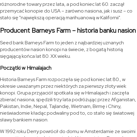
różnorodne towary przez lata, a pod koniec lat 60. zaczął
przemycać konopie do USA – zarówno nasiona, jak i susz – co
stało się "największą operacją marihuanową w Kalifornii".
Producent Barneys Farm – historia banku nasion
Seed bank Barneys Farm to jeden z najbardziej uznanych
producentów nasion konopi na świecie, z bogatą historią
sięgającą końca lat 80. XX wieku.
Początki w Himalajach
Historia Barneys Farm rozpoczęła się pod koniec lat 80., w
okresie uważanym przez niektórych za pierwszy złoty wiek
konopi. Grupa przyjaciół spotkała się w Himalajach i zaczęła
zbierać nasiona; spędzili trzy lata podróżując przez Afganistan,
Pakistan, Indie, Nepal, Tajlandię, Wietnam, Birmę i Chiny,
nieświadomie kładąc podwaliny pod to, co stało się światowej
sławy bankiem nasion.
W 1992 roku Derry powrócił do domu w Amsterdamie ze swoimi