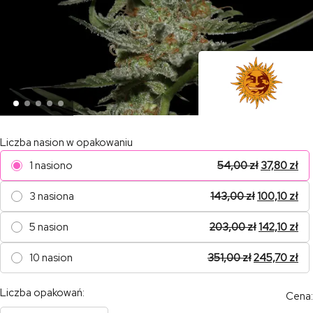
Liczba nasion w opakowaniu
1 nasiono
54,00
zł
37,80
zł
3 nasiona
143,00
zł
100,10
zł
5 nasion
203,00
zł
142,10
zł
10 nasion
351,00
zł
245,70
zł
Liczba opakowań:
Cena: