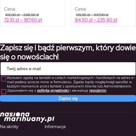
Cena:
Cena:
Zakres
Zakres
103,00
zł
–
268,00
zł
135,00
zł
–
337,00
zł
cen:
cen:
Zakres
Zakres
72,10
zł
–
187,60
zł
94,50
zł
–
235,90
zł
od
od
cen:
cen:
103,00 zł
135,00 zł
od
od
do
do
268,00 zł
337,00 zł
72,10 zł
94,50 zł
do
do
Zapisz się i bądź pierwszym, który dowie
187,60 zł
235,90 z
się o nowościach!
Wyrażam zgodę na kontakt w celach marketingowych i handlowych na adres e-
mail podany przeze mnie w formularzu. Zgodę będę mogła/mógł wycofać w
każdym momencie przez kontakt z opiekunem klienta lub Administratorem.
Zapoznałem się z
polityką prywatności
i akceptuję
regulamin
.
Zapisz się
Na skróty
Informacje