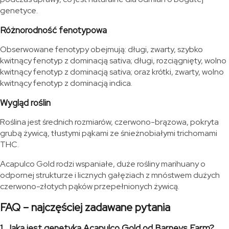
genetyce.
Różnorodność fenotypowa
Obserwowane fenotypy obejmują: długi, zwarty, szybko
kwitnący fenotyp z dominacją sativa; długi, rozciągnięty, wolno
kwitnący fenotyp z dominacją sativa; oraz krótki, zwarty, wolno
kwitnący fenotyp z dominacją indica.
Wygląd roślin
Roślina jest średnich rozmiarów, czerwono-brązowa, pokryta
grubą żywicą, tłustymi pąkami ze śnieżnobiałymi trichomami
THC.
Acapulco Gold rodzi wspaniałe, duże rośliny marihuany o
odpornej strukturze i licznych gałęziach z mnóstwem dużych
czerwono-złotych pąków przepełnionych żywicą.
FAQ – najczęściej zadawane pytania
1. Jaka jest genetyka Acapulco Gold od Barneys Farm?