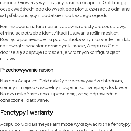
nasiona. Growerzy wybierający nasiona Acapulco Gold mogą
oczekiwać średniego do wysokiego plonu, czyniąc tę odmianę
satysfakcjonującym dodatkiem do każdego ogrodu.
Feminizowana natura nasion zapewnia prosty proces uprawy,
eliminując potrzebę identyfikacji i usuwania roślin męskich.
Rosnąc w pomieszczeniu pod kontrolowanym oświetleniem lub
na zewnątrz w nasłonecznionym klimacie, Acapulco Gold
dobrze się adaptuje i prosperuje w różnych konfiguracjach
uprawy.
Przechowywanie nasion
Nasiona Acapulco Gold należy przechowywać w chłodnym,
ciemnym miejscu w szczelnym pojemniku, najlepiej w lodówce.
Należy unikać mrożenia i upewnić się, że są odpowiednio
oznaczone i datowane.
Fenotypy i warianty
Acapulco Gold Barneys Farm może wykazywać różne fenotypy
podczas uprawy, co jest naturalne dla odmian o bogatej