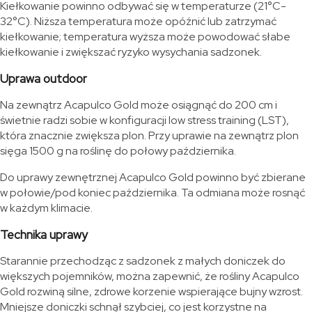
Kiełkowanie powinno odbywać się w temperaturze (21°C-
32°C). Niższa temperatura może opóźnić lub zatrzymać
kiełkowanie; temperatura wyższa może powodować słabe
kiełkowanie i zwiększać ryzyko wysychania sadzonek.
Uprawa outdoor
Na zewnątrz Acapulco Gold może osiągnąć do 200 cm i
świetnie radzi sobie w konfiguracji low stress training (LST),
która znacznie zwiększa plon. Przy uprawie na zewnątrz plon
sięga 1500 g na roślinę do połowy października.
Do uprawy zewnętrznej Acapulco Gold powinno być zbierane
w połowie/pod koniec października. Ta odmiana może rosnąć
w każdym klimacie.
Technika uprawy
Starannie przechodząc z sadzonek z małych doniczek do
większych pojemników, można zapewnić, że rośliny Acapulco
Gold rozwiną silne, zdrowe korzenie wspierające bujny wzrost.
Mniejsze doniczki schnął szybciej, co jest korzystne na