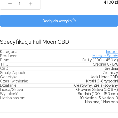
41,00 zł
ilość
Full
Moon
CBD
Dodaj do koszyka
Specyfikacja Full Moon CBD
Kategoria:
Indoor
Producent:
Mr Hide Seeds
Plon:
Duży (300 – 450 g)
THC:
Średnia 6-15%
CBD:
Średnia
Smak/Zapach:
Ziemisty
Genetyka:
Jack Herer CBD
Czas Kwitnienia:
Krótki 6-8 tygodni
Działanie:
Kreatywny, Zrelaksowany
Indica/Sativa:
Głównie Sativa (50% +)
Wysokość:
Średnia (100 – 150 cm)
Liczba nasion:
10 Nasion, 5 Nasion, 3
Nasiona, 1 Nasiono