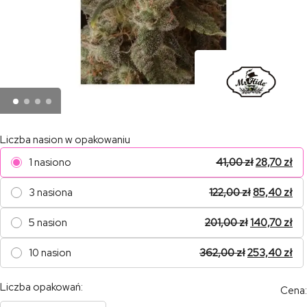
Liczba nasion w opakowaniu
1 nasiono
41,00
zł
28,70
zł
3 nasiona
122,00
zł
85,40
zł
5 nasion
201,00
zł
140,70
zł
10 nasion
362,00
zł
253,40
zł
Liczba opakowań:
Cena: