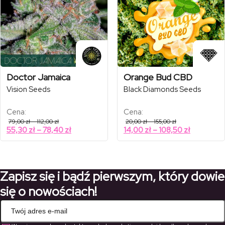
Doctor Jamaica
Orange Bud CBD
Vision Seeds
Black Diamonds Seeds
Cena:
Cena:
Zakres
Zakres
79,00
zł
–
112,00
zł
20,00
zł
–
155,00
zł
cen:
cen:
Zakres
Zakres
55,30
zł
–
78,40
zł
14,00
zł
–
108,50
zł
od
od
cen:
cen:
79,00 zł
20,00 zł
od
od
do
do
112,00 zł
155,00 zł
55,30 zł
14,00 zł
do
do
Zapisz się i bądź pierwszym, który dowie
78,40 zł
108,50 zł
się o nowościach!