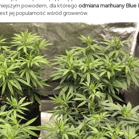
niejszym powodem, dla którego
odmiana marihuany Blue
jest jej popularność wśród growerów.