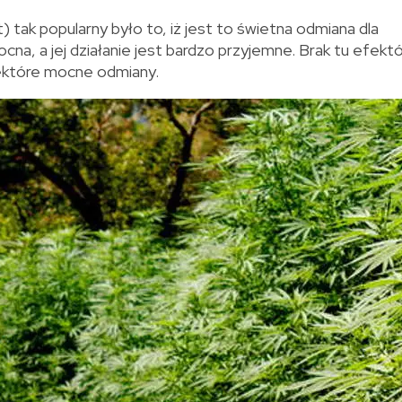
 tak popularny było to, iż jest to świetna odmiana dla
na, a jej działanie jest bardzo przyjemne. Brak tu efekt
iektóre mocne odmiany.