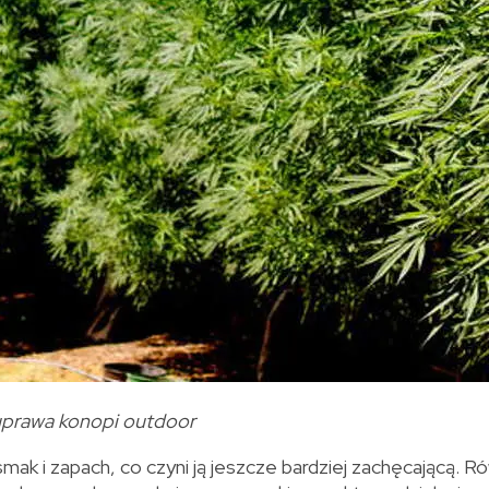
uprawa konopi outdoor
k i zapach, co czyni ją jeszcze bardziej zachęcającą. R