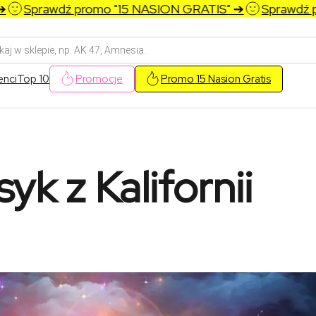
wdź promo "15 NASION GRATIS" ➔
Sprawdź promo "1
arka
w
enci
Top 10
Promocje
Promo 15 Nasion Gratis
yk z Kalifornii