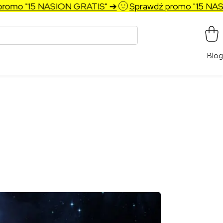
5 NASION GRATIS" ➔
Sprawdź promo "15 NASION GRA
Blog