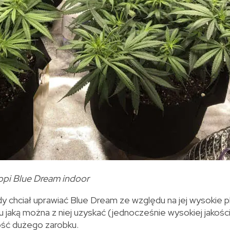
pi Blue Dream indoor
chciał uprawiać Blue Dream ze względu na jej wysokie pl
 jaką można z niej uzyskać (jednocześnie wysokiej jakości
ość dużego zarobku.