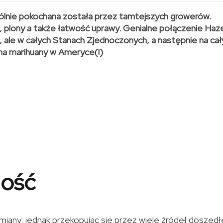
ególnie pokochana została przez tamtejszych growerów.
plony a także łatwość uprawy. Genialne połączenie Haze
ii, ale w całych Stanach Zjednoczonych, a następnie na ca
ana marihuany w Ameryce(!)
ność
miany, jednak przekopując się przez wiele źródeł doszed