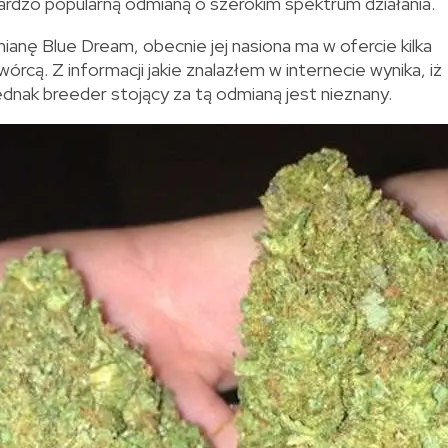
rdzo popularną odmianą o szerokim spektrum działania.
ianę Blue Dream, obecnie jej nasiona ma w ofercie kilka
órcą. Z informacji jakie znalazłem w internecie wynika, iż
 jednak breeder stojący za tą odmianą jest nieznany.