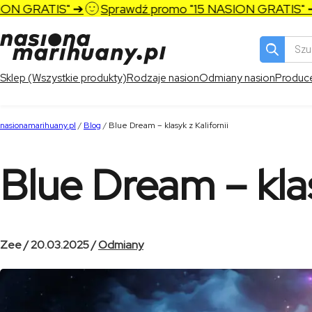
TIS" ➔
Sprawdź promo "15 NASION GRATIS" ➔
Spra
Wyszukiw
produktó
Sklep (Wszystkie produkty)
Rodzaje nasion
Odmiany nasion
Produc
nasionamarihuany.pl
/
Blog
/
Blue Dream – klasyk z Kalifornii
Blue Dream – klas
Zee / 20.03.2025 /
Odmiany