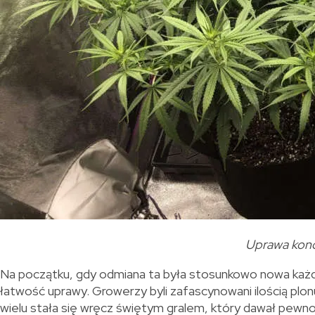
Uprawa kono
Na początku, gdy odmiana ta była stosunkowo nowa każdy 
łatwość uprawy. Growerzy byli zafascynowani ilością plonu
wielu stała się wręcz świętym gralem, który dawał pewn