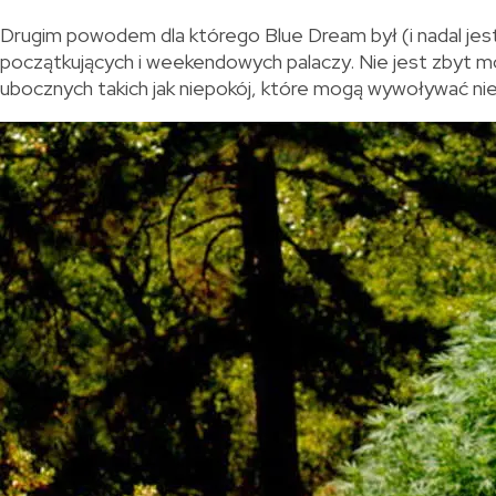
Drugim powodem dla którego Blue Dream był (i nadal jest)
początkujących i weekendowych palaczy. Nie jest zbyt moc
ubocznych takich jak niepokój, które mogą wywoływać n