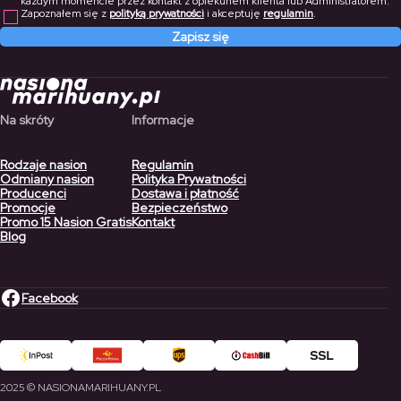
każdym momencie przez kontakt z opiekunem klienta lub Administratorem.
Zapoznałem się z
polityką prywatności
i akceptuję
regulamin
.
Zapisz się
Na skróty
Informacje
Rodzaje nasion
Regulamin
Odmiany nasion
Polityka Prywatności
Producenci
Dostawa i płatność
Promocje
Bezpieczeństwo
Promo 15 Nasion Gratis
Kontakt
Blog
Facebook
2025 © NASIONAMARIHUANY.PL