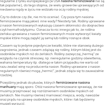
regularne z rynku europejskiego (w USA
nasiona feminizowane
nie są
tak popularne), do tego stopnia, że wielu growerów uprawiających od
niedawna nigdy w życiu nie widziało na oczy rośliny męskiej.
Czy to dobrze czy źle, nie mi to oceniać. Czy poza tym nasiona
feminizowane mają jakieś inne wady? Niestety tak. Rośliny uprawiane
z nasion feminizowanych wykazują czasem skłonności do obojnactwa
czyli hermafrodytyzmu. Oznacza to nic innego jak to, że roślina
żeńska uprawiana z nasion feminizowanych może wytworzyć kwiaty
męskie które mogą zapylić ją samą lub rośliny rosnące obok.
Czasem są to jedynie pojedyncze kwiatki, które nie stanowią dużego
zagrożenia, jednak czasem zdążają się rośliny, którym bliżej jest do
osobników męskich niż do żeńskich. Rośliny zazwyczaj „hermią” ze
względu na czynnik stresowy, np. nieregularne godziny oświetlenia,
wahania temperatury itp. dlatego w takim przypadku nie warto od
razu zwalać winę na producenta nasion. Rośliny uprawiane z nasion
regularnych również mogą „hermić”, jednak zdąża się to zauważalnie
rzadziej.
Przejdźmy jednak do plusów, których
feminizowane nasiona
marihuany
mają sporo. Otóż nasiona feminizowane sprawiają, że nie
musimy przejmować się rozróżnieniem osobników męskich od
żeńskich. Nie musimy również marnować miejsca, wody, nawozów
oraz prądu na uprawę osobników męskich, które i tak będziemy
musieli wyrzucić.