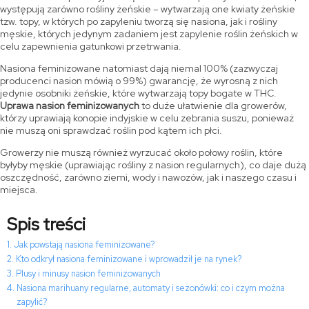
występują zarówno rośliny żeńskie – wytwarzają one kwiaty żeńskie
tzw. topy, w których po zapyleniu tworzą się nasiona, jak i rośliny
męskie, których jedynym zadaniem jest zapylenie roślin żeńskich w
celu zapewnienia gatunkowi przetrwania.
Nasiona feminizowane natomiast dają niemal 100% (zazwyczaj
producenci nasion mówią o 99%) gwarancję, że wyrosną z nich
jedynie osobniki żeńskie, które wytwarzają topy bogate w THC.
Uprawa nasion feminizowanych
to duże ułatwienie dla growerów,
którzy uprawiają konopie indyjskie w celu zebrania suszu, ponieważ
nie muszą oni sprawdzać roślin pod kątem ich płci.
Growerzy nie muszą również wyrzucać około połowy roślin, które
byłyby męskie (uprawiając rośliny z nasion regularnych), co daje dużą
oszczędność, zarówno ziemi, wody i nawozów, jak i naszego czasu i
miejsca.
Spis treści
Jak powstają nasiona feminizowane?
Kto odkrył nasiona feminizowane i wprowadził je na rynek?
Plusy i minusy nasion feminizowanych
Nasiona marihuany regularne, automaty i sezonówki: co i czym można
zapylić?