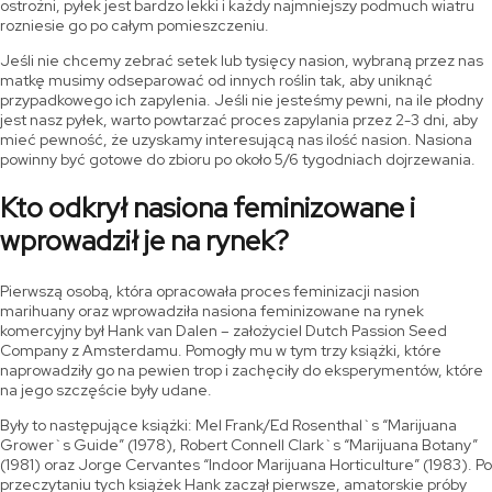
ostrożni, pyłek jest bardzo lekki i każdy najmniejszy podmuch wiatru
rozniesie go po całym pomieszczeniu.
Jeśli nie chcemy zebrać setek lub tysięcy nasion, wybraną przez nas
matkę musimy odseparować od innych roślin tak, aby uniknąć
przypadkowego ich zapylenia. Jeśli nie jesteśmy pewni, na ile płodny
jest nasz pyłek, warto powtarzać proces zapylania przez 2-3 dni, aby
mieć pewność, że uzyskamy interesującą nas ilość nasion. Nasiona
powinny być gotowe do zbioru po około 5/6 tygodniach dojrzewania.
Kto odkrył nasiona feminizowane i
wprowadził je na rynek?
Pierwszą osobą, która opracowała proces feminizacji nasion
marihuany oraz wprowadziła nasiona feminizowane na rynek
komercyjny był Hank van Dalen – założyciel Dutch Passion Seed
Company z Amsterdamu. Pomogły mu w tym trzy książki, które
naprowadziły go na pewien trop i zachęciły do eksperymentów, które
na jego szczęście były udane.
Były to następujące książki: Mel Frank/Ed Rosenthal`s “Marijuana
Grower`s Guide” (1978), Robert Connell Clark`s “Marijuana Botany”
(1981) oraz Jorge Cervantes “Indoor Marijuana Horticulture” (1983). Po
przeczytaniu tych książek Hank zaczął pierwsze, amatorskie próby