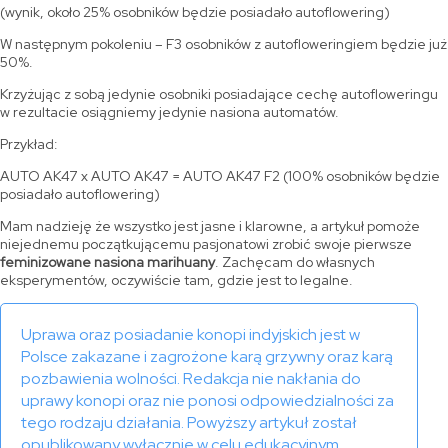
(wynik, około 25% osobników będzie posiadało autoflowering)
W następnym pokoleniu – F3 osobników z autofloweringiem będzie już
50%.
Krzyżując z sobą jedynie osobniki posiadające cechę autofloweringu
w rezultacie osiągniemy jedynie nasiona automatów.
Przykład:
AUTO AK47 x AUTO AK47 = AUTO AK47 F2 (100% osobników będzie
posiadało autoflowering)
Mam nadzieję że wszystko jest jasne i klarowne, a artykuł pomoże
niejednemu początkującemu pasjonatowi zrobić swoje pierwsze
feminizowane nasiona marihuany
. Zachęcam do własnych
eksperymentów, oczywiście tam, gdzie jest to legalne.
Uprawa oraz posiadanie konopi indyjskich jest w
Polsce zakazane i zagrożone karą grzywny oraz karą
pozbawienia wolności. Redakcja nie nakłania do
uprawy konopi oraz nie ponosi odpowiedzialności za
tego rodzaju działania. Powyższy artykuł został
opublikowany wyłącznie w celu edukacyjnym