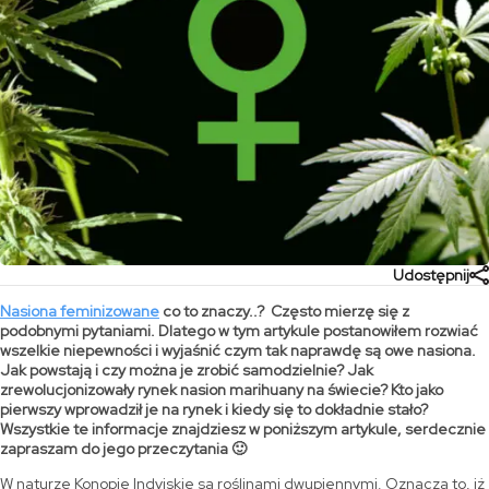
Udostępnij
Nasiona feminizowane
co to znaczy..? Często mierzę się z
podobnymi pytaniami. Dlatego w tym artykule postanowiłem rozwiać
wszelkie niepewności i wyjaśnić czym tak naprawdę są owe nasiona.
Jak powstają i czy można je zrobić samodzielnie? Jak
zrewolucjonizowały rynek nasion marihuany na świecie? Kto jako
pierwszy wprowadził je na rynek i kiedy się to dokładnie stało?
Wszystkie te informacje znajdziesz w poniższym artykule, serdecznie
zapraszam do jego przeczytania 🙂
W naturze Konopie Indyjskie są roślinami dwupiennymi. Oznacza to, iż