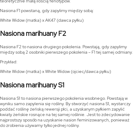
teoretycznie małą ilością fenotypów.
Nasiona F1 powstaną, gdy zapylimy między sobą:
White Widow (matka) x AK47 (dawca pyłku)
Nasiona marihuany F2
Nasiona F2 to nasiona drugiego pokolenia. Powstają, gdy zapylimy
między sobą 2 osobniki pierwszego pokolenia – F1 tej samej odmiany.
Przykład:
White Widow (matka) x White Widow (ojciec/dawca pyłku)
Nasiona marihuany S1
Nasiona S1 to nasiona pierwszego pokolenia wsobnego. Powstają w
wyniku samo zapylenia się rośliny. By stworzyć nasiona S1, wystarczy
poddać roślinę żeńską rewersji płci, a uzyskanym pyłkiem zapylić
kwiaty żeńskie rosnące na tej samej roślinie. Jest to zdecydowanie
najprostszy sposób na uzyskanie nasion feminizowanych, ponieważ
do zrobienia używamy tylko jednej rośliny.