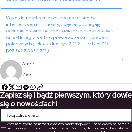
Wszelkie treści zamieszczone na tej stronie
internetowej (m.in. teksty, zdjęcia) podlegają
ochronie prawnej na podstawie przepisów ustawy z
dnia 4 lutego 1994 r. o prawie autorskim i prawach
pokrewnych (tekst jednolity z 2006 r., Dz.U. nr 90,
poz. 631 z późn. zm.).
Autor
Zee
Zapisz się i bądź pierwszym, który dowie
się o nowościach!
Wyrażam zgodę na kontakt w celach marketingowych i handlowych na adres e-
mail podany przeze mnie w formularzu. Zgodę będę mogła/mógł wycofać w