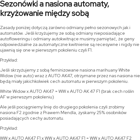
Sezonówki a nasiona automaty,
krzyżowanie między sobą
Zasady poniżej dotyczą zarówno odmiany pełno sezonowych jak i
automatów. Jeśli krzyżujemy ze sobą odmiany nieposiadające
autofloweringu i odmiany autokwitnące musimy pamiętać, że geny
odpowiedzialne za automatyczne kwitnienie są recesywne i nigdy nie
ujawnią się one w pierwszym pokoleniu czyli F1.
Przykład:
Jeśli skrzyżujemy z sobą feminizowane nasiona marihuany White
Widow (nie auto) wraz z AUTO AK47, otrzymane przez nas nasiona nie
będą miały jakichkolwiek cech automatu w pierwszym pokoleniu.
White Widow x AUTO AK47 = WW x AUTO AK 47 F1 (brak cech roślin
AF w pierwszym pokoleniu)
Ale jeśli pociągniemy linię do drugiego pokolenia czyli zrobimy
nasiona F2 zgodnie z Prawem Mendla, zyskamy 25% osobników
posiadających cechy automatu.
Przykład:
WW x AUTO AK47 F1 x WW x AUTO AK47 F1 = WW x AUTO AK47 F2