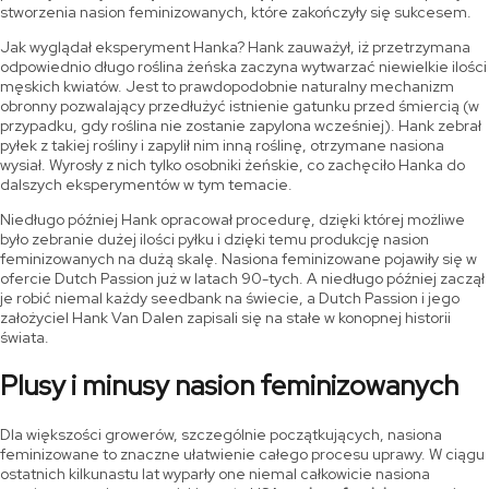
stworzenia nasion feminizowanych, które zakończyły się sukcesem.
Jak wyglądał eksperyment Hanka? Hank zauważył, iż przetrzymana
odpowiednio długo roślina żeńska zaczyna wytwarzać niewielkie ilości
męskich kwiatów. Jest to prawdopodobnie naturalny mechanizm
obronny pozwalający przedłużyć istnienie gatunku przed śmiercią (w
przypadku, gdy roślina nie zostanie zapylona wcześniej). Hank zebrał
pyłek z takiej rośliny i zapylił nim inną roślinę, otrzymane nasiona
wysiał. Wyrosły z nich tylko osobniki żeńskie, co zachęciło Hanka do
dalszych eksperymentów w tym temacie.
Niedługo później Hank opracował procedurę, dzięki której możliwe
było zebranie dużej ilości pyłku i dzięki temu produkcję nasion
feminizowanych na dużą skalę. Nasiona feminizowane pojawiły się w
ofercie Dutch Passion już w latach 90-tych. A niedługo później zaczął
je robić niemal każdy seedbank na świecie, a Dutch Passion i jego
założyciel Hank Van Dalen zapisali się na stałe w konopnej historii
świata.
Plusy i minusy nasion feminizowanych
Dla większości growerów, szczególnie początkujących, nasiona
feminizowane to znaczne ułatwienie całego procesu uprawy. W ciągu
ostatnich kilkunastu lat wyparły one niemal całkowicie nasiona