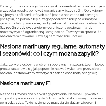
Po za tym, zmniejsza się również ryzyko i ewentualne konsekwencje w
przypadku wpadki, ponieważ ograniczamy liczbę roślin. Opiekujemy
się jedynie roślinami, których płeć jest dla nas znana od samego
początku, co pozwala lepiej zagospodarować miejsce w naszym
growboxie lub growroomie, tak by zebrać jak największy możliwy plon.
Szczególnie gdy dysponujemy ograniczoną powierzchnią lub
możemy wysiać ograniczoną liczbę nasion. To wszystko sprawia, że
nasiona feminizowane ułatwiają nam znacznie uprawę.
Nasiona marihuany regularne, automaty
i sezonówki: co i czym można zapylić?
Jako, że wiele osób ma problem z poprawnym nazewnictwem, lub po
prostu zastanawia się jak poprawnie nazwać wykonane przez siebie
nasiona, postanowiłem stworzyć dla takich osób małą ściągawkę.
Nasiona marihuany F1
Nasiona F1, to nasiona pierwszego pokolenia. Nasiona F1 powstają
dzięki skrzyżowaniu z sobą dwóch różnych ustabilizowanych odmian
pomiędzy sobą. Takie nasiona odznaczają się dużym wigorem i