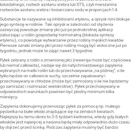
koloidalnego, roztwór azotanu srebra lub STS, czyli mieszanina
roztworów azotanu srebra i tiosiarczanu sodu w proporcjach 1:4.
Substancje te nazywane są inhibitorami etylenu, a oprysk nimi blokuje
jego syntezę w roślinie. Taki oprysk w zależności od stężenia
zazwyczaj powoduje zmianę płci już po jednokrotnej aplikacji
zaburzając u roślin gospodarkę hormonalną (blokada syntezy
etylenu), co powoduje wytwarzanie przez rośliny męskich kwiatów.
Pierwsze oznaki zmiany płci przez roślinę mogą być widoczne już po
tygodniu, jednak może to zająć nawet 3 tygodnie.
Pyłek zebrany z roślin o zmienionej płci (rewersja może być częściowa
lub niemal całkowita), nadaje się do natychmiastowego zapylenia
wybranych na matki roślin lub do przechowywania „na później”, o ile
tylko będzie on całkowicie suchy, szczelnie zapakowany i
przechowywany w chłodzie (może być zamrożony o ile nie będziemy
go zamrażać i rozmrażać wielokrotnie). Pyłek przechowywany w
odpowiednich warunkach powinien być płodny minimum kilka
miesięcy.
Zapylenia dokonujemy przenosząc pyłek za pomocą np. małego
pędzelka na białe włoski znajdujące się na żeńskich kwiatach.
Najlepszy ku temu okres to 3-5 tydzień kwitnienia, wtedy gdy białych
włosków jest najwięcej a nasiona będą miały odpowiednio dużo czasu
by dojrzeć przed ścinką. Podczas zapylania musimy być bardzo