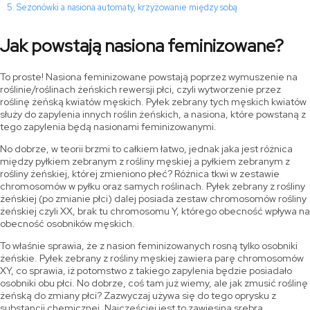
Sezonówki a nasiona automaty, krzyżowanie między sobą
Jak powstają nasiona feminizowane?
To proste! Nasiona feminizowane powstają poprzez wymuszenie na
roślinie/roślinach żeńskich rewersji płci, czyli wytworzenie przez
roślinę żeńską kwiatów męskich. Pyłek zebrany tych męskich kwiatów
służy do zapylenia innych roślin żeńskich, a nasiona, które powstaną z
tego zapylenia będą nasionami feminizowanymi.
No dobrze, w teorii brzmi to całkiem łatwo, jednak jaka jest różnica
między pyłkiem zebranym z rośliny męskiej a pyłkiem zebranym z
rośliny żeńskiej, której zmieniono płeć? Różnica tkwi w zestawie
chromosomów w pyłku oraz samych roślinach. Pyłek zebrany z rośliny
żeńskiej (po zmianie płci) dalej posiada zestaw chromosomów rośliny
żeńskiej czyli XX, brak tu chromosomu Y, którego obecność wpływa na
obecność osobników męskich.
To właśnie sprawia, że z nasion feminizowanych rosną tylko osobniki
żeńskie. Pyłek zebrany z rośliny męskiej zawiera parę chromosomów
XY, co sprawia, iż potomstwo z takiego zapylenia będzie posiadało
osobniki obu płci. No dobrze, coś tam już wiemy, ale jak zmusić roślinę
żeńską do zmiany płci? Zazwyczaj używa się do tego oprysku z
substancji chemicznej. Najczęściej jest to zawiesina srebra