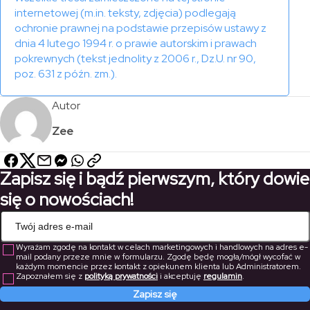
internetowej (m.in. teksty, zdjęcia) podlegają
ochronie prawnej na podstawie przepisów ustawy z
dnia 4 lutego 1994 r. o prawie autorskim i prawach
pokrewnych (tekst jednolity z 2006 r., Dz.U. nr 90,
poz. 631 z późn. zm.).
Autor
Zee
Zapisz się i bądź pierwszym, który dowie
się o nowościach!
Wyrażam zgodę na kontakt w celach marketingowych i handlowych na adres e-
mail podany przeze mnie w formularzu. Zgodę będę mogła/mógł wycofać w
każdym momencie przez kontakt z opiekunem klienta lub Administratorem.
Zapoznałem się z
polityką prywatności
i akceptuję
regulamin
.
Zapisz się