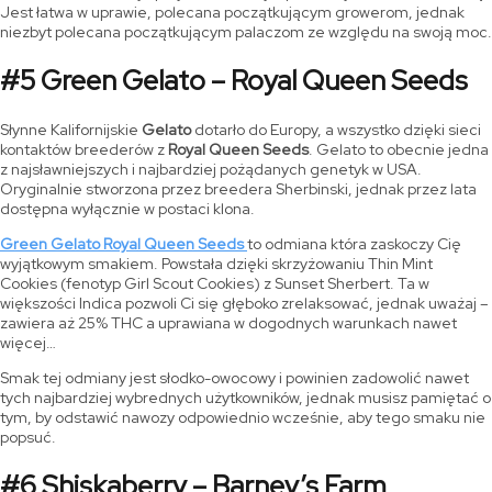
Jest łatwa w uprawie, polecana początkującym growerom, jednak
niezbyt polecana początkującym palaczom ze względu na swoją moc.
#5 Green Gelato – Royal Queen Seeds
Słynne Kalifornijskie
Gelato
dotarło do Europy, a wszystko dzięki sieci
kontaktów breederów z
Royal Queen Seeds
. Gelato to obecnie jedna
z najsławniejszych i najbardziej pożądanych genetyk w USA.
Oryginalnie stworzona przez breedera Sherbinski, jednak przez lata
dostępna wyłącznie w postaci klona.
Green Gelato Royal Queen Seeds
to odmiana która zaskoczy Cię
wyjątkowym smakiem. Powstała dzięki skrzyżowaniu Thin Mint
Cookies (fenotyp Girl Scout Cookies) z Sunset Sherbert. Ta w
większości Indica pozwoli Ci się głęboko zrelaksować, jednak uważaj –
zawiera aż 25% THC a uprawiana w dogodnych warunkach nawet
więcej…
Smak tej odmiany jest słodko-owocowy i powinien zadowolić nawet
tych najbardziej wybrednych użytkowników, jednak musisz pamiętać o
tym, by odstawić nawozy odpowiednio wcześnie, aby tego smaku nie
popsuć.
#6 Shiskaberry – Barney’s Farm