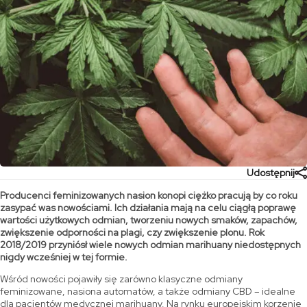
Udostępnij
Producenci feminizowanych nasion konopi ciężko pracują by co roku
zasypać was nowościami. Ich działania mają na celu ciągłą poprawę
wartości użytkowych odmian, tworzeniu nowych smaków, zapachów,
zwiększenie odporności na plagi, czy zwiększenie plonu. Rok
2018/2019 przyniósł wiele nowych odmian marihuany niedostępnych
nigdy wcześniej w tej formie.
Wśród nowości pojawiły się zarówno klasyczne odmiany
feminizowane, nasiona automatów, a także odmiany CBD – idealne
dla pacjentów medycznej marihuany. Na rynku europejskim korzenie