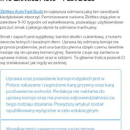
Zkittlez Auto Fast Buds
to najlepsza odmiana jaką ten seedbank
kiedykolwiek stworzył. Feminizowane nasiona Zkittlez dają plon w
zaledwie 9-10 tygodni od wykiełkowania, pozwalając użytkownikowi
poczuć smak z jakiego słynie ta odmiana marihuany.
Smak i zapach jest wyjątkowy, bardzo słodki i cukierkowy, z nutami
owoców leśnych i kwaśnym tłem. Uprawa tej odmiany konopi nie
przynosi problemów, jest ona bardzo plenna dzięki czemu świetnie
nadaje się do uprawy komercyjnej. Świetnie czuje się zarówno w
uprawie indoor, outdoor oraz w szklarni. Ta głównie Indica pozwoli Ci
się zrelaksować jak nigdy wcześniej.
Uprawa oraz posiadanie konopi indyjskich jest w
Polsce zakazane i zagrożone karą grzywny oraz karą
pozbawienia wolności. Redakcja nie nakłania do
uprawy konopi oraz nie ponosi odpowiedzialności za
tego rodzaju działania. Powyższy artykuł został
opublikowany wyłącznie w celu edukacyjnym
Wszelkie treści zamieszczone na tej stronie