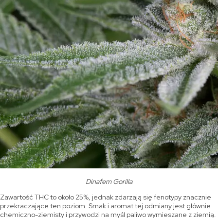
Dinafem Gorilla
Zawartość THC to około 25%, jednak zdarzają się fenotypy znacznie
przekraczające ten poziom. Smak i aromat tej odmiany jest głównie
chemiczno-ziemisty i przywodzi na myśl paliwo wymieszane z ziemią.