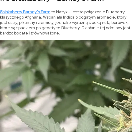
Shiskaberry Barney’s Farm
to klasyk – jest to połączenie Blueberry i
klasycznego Afghana. Wspaniała Indica o bogatym aromacie, który
jest ostry, pikantny i ziemisty, jednak z wyraźną słodką nutą borówek,
które są spadkiem po genetyce Blueberry. Działanie tej odmiany jest
bardzo bogate i zrównoważone.