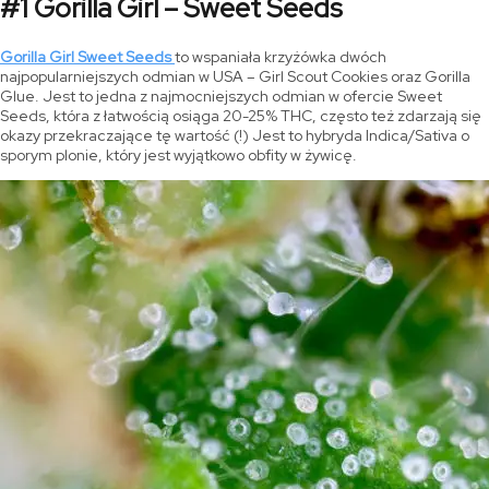
#1 Gorilla Girl – Sweet Seeds
Gorilla Girl
Sweet
Seeds
to wspaniała krzyżówka dwóch
najpopularniejszych odmian w USA – Girl Scout Cookies oraz Gorilla
Glue. Jest to jedna z najmocniejszych odmian w ofercie Sweet
Seeds, która z łatwością osiąga 20-25% THC, często też zdarzają się
okazy przekraczające tę wartość (!) Jest to hybryda Indica/Sativa o
sporym plonie, który jest wyjątkowo obfity w żywicę.