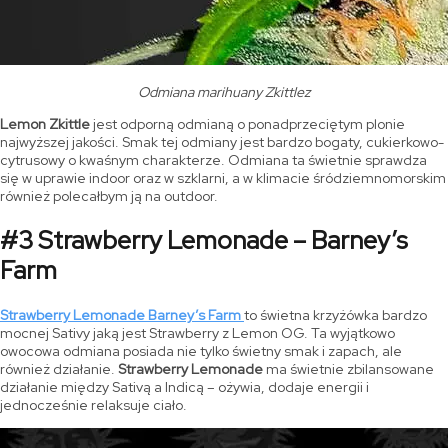
Odmiana marihuany Zkittlez
Lemon Zkittle
jest odporną odmianą o ponadprzeciętym plonie
najwyższej jakości. Smak tej odmiany jest bardzo bogaty, cukierkowo-
cytrusowy o kwaśnym charakterze. Odmiana ta świetnie sprawdza
się w uprawie indoor oraz w szklarni, a w klimacie śródziemnomorskim
również polecałbym ją na outdoor.
#3 Strawberry Lemonade – Barney’s
Farm
Strawberry Lemonade Barney’s Farm
to świetna krzyżówka bardzo
mocnej Sativy jaką jest Strawberry z Lemon OG. Ta wyjątkowo
owocowa odmiana posiada nie tylko świetny smak i zapach, ale
również działanie.
Strawberry Lemonade
ma świetnie zbilansowane
działanie między Sativą a Indicą – ożywia, dodaje energii i
jednocześnie relaksuje ciało.