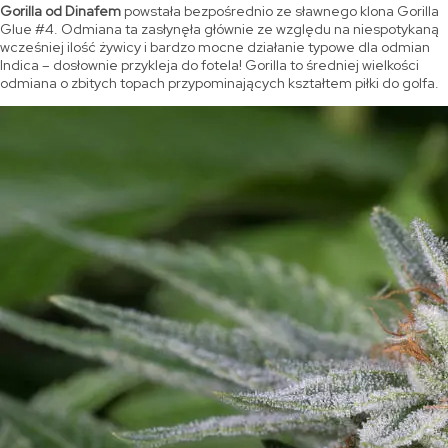
Gorilla od Dinafem
powstała bezpośrednio ze sławnego klona Gorilla
Glue #4. Odmiana ta zasłynęła głównie ze względu na niespotykaną
wcześniej ilość żywicy i bardzo mocne działanie typowe dla odmian
Indica – dosłownie przykleja do fotela! Gorilla to średniej wielkości
odmiana o zbitych topach przypominających kształtem piłki do golfa.