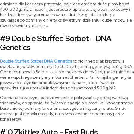
odmianę dla konesera przystało, daje ona całkiem duże plony bo aż
450-500g/m2 z indoor i jest prosta w uprawie. Jej słodki, owocowy i
bardzo intensywny aromat powinien trafić w gusta każdego
szukającego odmiany o nie tylko świetnym działaniu i dużej mocy, ale
również świetnym smaku.
#9 Double Stuffed Sorbet – DNA
Genetics
Double Stuffed Sorbet DNA Genetics
to nic innego jak krzyżówka
uwielbianej w USA odmiany Do-Si-Do z tajemną genetyką, którą DNA
Genetics nazwało Sorbet. Jak się możemy domyślać, może mieć ona
wiele wspólnego ze słynnym Sunset Sherbert. Kalifornijska genetyka
pozwala cieszyć się produktywnymi roślinami, które świetnie
sprawdzą się w uprawie indoor dając nawet ponad 500g/m2.
Odmiana ta zaczyna bardzo wcześnie pokrywać się grubą warstwą
trichomów, co sprawia, że świetnie nadaje się produkcji koncentratów.
Działanie tej odmiany to euforia, szczęście i fizyczny relaks. Smak i
aromat jest głęboki i bogaty, na pewno zostanie doceniony przez
koneserów.
#10 Zkittlez Auto – Fast Buds