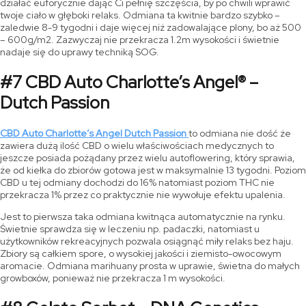
działać euforycznie dając Ci pełnię szczęścia, by po chwili wprawić
twoje ciało w głęboki relaks. Odmiana ta kwitnie bardzo szybko –
zaledwie 8-9 tygodni i daje więcej niż zadowalające plony, bo aż 500
– 600g/m2. Zazwyczaj nie przekracza 1.2m wysokości i świetnie
nadaje się do uprawy techniką SOG.
#7 CBD Auto Charlotte’s Angel® –
Dutch Passion
CBD Auto Charlotte’s Angel Dutch Passion
to odmiana nie dość że
zawiera dużą ilość CBD o wielu właściwościach medycznych to
jeszcze posiada pożądany przez wielu autoflowering, który sprawia,
że od kiełka do zbiorów gotowa jest w maksymalnie 13 tygodni. Poziom
CBD u tej odmiany dochodzi do 16% natomiast poziom THC nie
przekracza 1% przez co praktycznie nie wywołuje efektu upalenia.
Jest to pierwsza taka odmiana kwitnąca automatycznie na rynku.
Świetnie sprawdza się w leczeniu np. padaczki, natomiast u
użytkowników rekreacyjnych pozwala osiągnąć miły relaks bez haju.
Zbiory są całkiem spore, o wysokiej jakości i ziemisto-owocowym
aromacie. Odmiana marihuany prosta w uprawie, świetna do małych
growboxów, ponieważ nie przekracza 1 m wysokości.