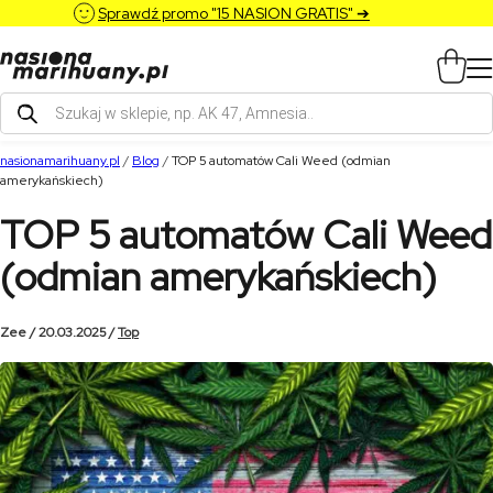
Sprawdź promo "15 NASION GRATIS" ➔
Wyszukiwarka
produktów
nasionamarihuany.pl
/
Blog
/
TOP 5 automatów Cali Weed (odmian
amerykańskiech)
TOP 5 automatów Cali Weed
(odmian amerykańskiech)
Zee / 20.03.2025 /
Top