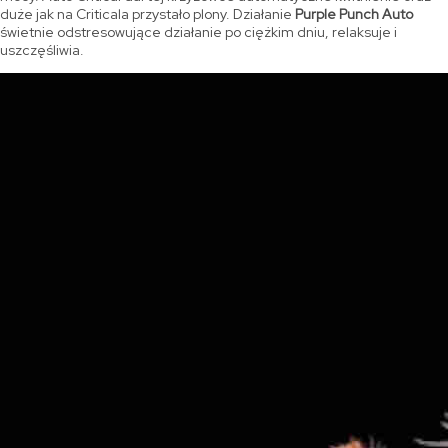
duże jak na Criticala przystało plony. Działanie
Purple Punch Auto
świetnie odstresowujące działanie po ciężkim dniu, relaksuje i
uszczęśliwia.