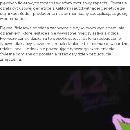
pięknych fioletowych topach i świeżym cytrusowy zapachu. Powstała
dzięki cytrusowej genetyce z Kalifornii i autokwitnącej genetyce ze
stajni Fast Buds – producenta nasion marihuany specjalizującego się
w automatach.
Piękna, fioletowa odmiana zachwyca nie tylko swym wyglądem, ale i
działaniem, które jest idealnie wyważone między sativą a indicą.
Pierwsze oznaki działania to wesołkowatość, euforia i pobudzenie
typowe dla sativy, z czasem jednak działanie to zmienia się w bardziej
relaksujące – jednak nie powodujące typowego skamienienia.
Świetna odmiana do popalania przez cały dzień bez uczucia
zmęczenia.