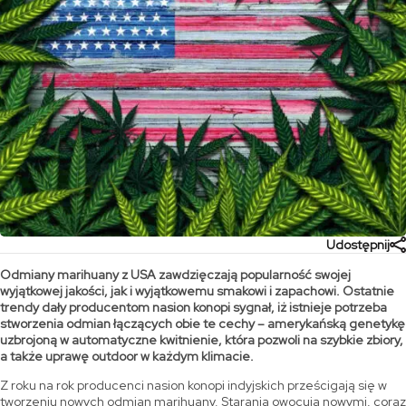
Udostępnij
Odmiany marihuany z USA zawdzięczają popularność swojej
wyjątkowej jakości, jak i wyjątkowemu smakowi i zapachowi. Ostatnie
trendy dały producentom nasion konopi sygnał, iż istnieje potrzeba
stworzenia odmian łączących obie te cechy – amerykańską genetykę
uzbrojoną w automatyczne kwitnienie, która pozwoli na szybkie zbiory,
a także uprawę outdoor w każdym klimacie.
Z roku na rok producenci nasion konopi indyjskich prześcigają się w
tworzeniu nowych odmian marihuany. Starania owocują nowymi, coraz