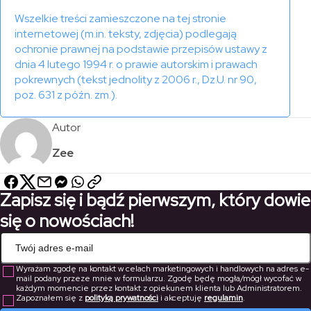
Wszelkie treści zamieszczone na tej stronie
internetowej (m.in. teksty, zdjęcia) podlegają
ochronie prawnej na podstawie przepisów ustawy z
dnia 4 lutego 1994 r. o prawie autorskim i prawach
pokrewnych (tekst jednolity z 2006 r., Dz.U. nr 90,
poz. 631 z późn. zm.).
Autor
Zee
Zapisz się i bądź pierwszym, który dowie
się o nowościach!
Wyrażam zgodę na kontakt w celach marketingowych i handlowych na adres e-
mail podany przeze mnie w formularzu. Zgodę będę mogła/mógł wycofać w
każdym momencie przez kontakt z opiekunem klienta lub Administratorem.
Zapoznałem się z
polityką prywatności
i akceptuję
regulamin
.