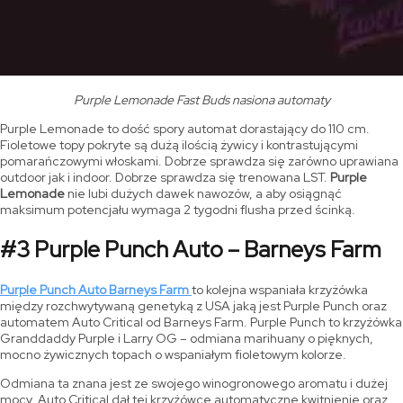
Purple Lemonade Fast Buds nasiona automaty
Purple Lemonade to dość spory automat dorastający do 110 cm.
Fioletowe topy pokryte są dużą ilością żywicy i kontrastującymi
pomarańczowymi włoskami. Dobrze sprawdza się zarówno uprawiana
outdoor jak i indoor. Dobrze sprawdza się trenowana LST.
Purple
Lemonade
nie lubi dużych dawek nawozów, a aby osiągnąć
maksimum potencjału wymaga 2 tygodni flusha przed ścinką.
#3 Purple Punch Auto – Barneys Farm
Purple Punch Auto Barneys Farm
to kolejna wspaniała krzyżówka
między rozchwytywaną genetyką z USA jaką jest Purple Punch oraz
automatem Auto Critical od Barneys Farm. Purple Punch to krzyżówka
Granddaddy Purple i Larry OG – odmiana marihuany o pięknych,
mocno żywicznych topach o wspaniałym fioletowym kolorze.
Odmiana ta znana jest ze swojego winogronowego aromatu i dużej
mocy. Auto Critical dał tej krzyżówce automatyczne kwitnienie oraz