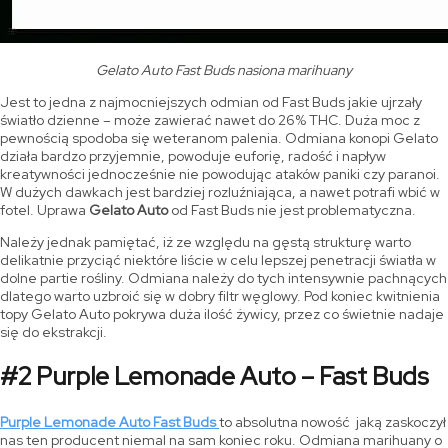
Gelato Auto Fast Buds nasiona marihuany
Jest to jedna z najmocniejszych odmian od Fast Buds jakie ujrzały
światło dzienne – może zawierać nawet do 26% THC. Duża moc z
pewnością spodoba się weteranom palenia. Odmiana konopi Gelato
działa bardzo przyjemnie, powoduje euforię, radość i napływ
kreatywności jednocześnie nie powodując ataków paniki czy paranoi.
W dużych dawkach jest bardziej rozluźniająca, a nawet potrafi wbić w
fotel. Uprawa
Gelato Auto
od Fast Buds nie jest problematyczna.
Należy jednak pamiętać, iż ze względu na gęstą strukturę warto
delikatnie przyciąć niektóre liście w celu lepszej penetracji światła w
dolne partie rośliny. Odmiana należy do tych intensywnie pachnących
dlatego warto uzbroić się w dobry filtr węglowy. Pod koniec kwitnienia
topy Gelato Auto pokrywa duża ilość żywicy, przez co świetnie nadaje
się do ekstrakcji.
#2 Purple Lemonade Auto – Fast Buds
Purple Lemonade Auto Fast Buds
to absolutna nowość jaką zaskoczył
nas ten producent niemal na sam koniec roku. Odmiana marihuany o