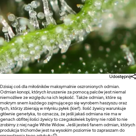
Udostępnij
Dzisiaj coś dla miłośników maksymalnie oszronionych odmian.
Odmian konopi, których kruszenie za pomocą palców jest niemal
niemożliwe ze względu na ich lepkość. Także odmian, które są
mokrym snem każdego zajmującego się wyrobem haszyszu oraz
tych, którzy zbierają w młynku pyłek (kief). Ilość żywicy warunkuje
głównie genetyka, to oznacza, że jeśli jakaś odmiana nie ma w
genach obfitej ilości żywicy to czegokolwiek byśmy nie robili to nie
zrobimy z niej nagle White Widow. Jeśli jesteś fanem odmian, których
produkcja trichomów jest na wysokim poziomie to zapraszam do
sprawdzenia tego artykułu 🙂