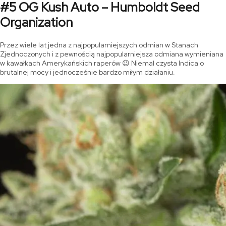
#5 OG Kush Auto – Humboldt Seed
Organization
Przez wiele lat jedna z najpopularniejszych odmian w Stanach
Zjednoczonych i z pewnością najpopularniejsza odmiana wymieniana
w kawałkach Amerykańskich raperów 😉 Niemal czysta Indica o
brutalnej mocy i jednocześnie bardzo miłym działaniu.