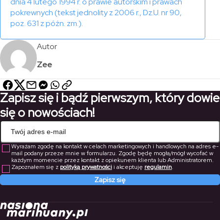
dnia 4 lutego 1994 r. o prawie autorskim i prawach
pokrewnych (tekst jednolity z 2006 r., Dz.U. nr 90,
poz. 631 z późn. zm.).
Autor
Zee
Zapisz się i bądź pierwszym, który dowie
się o nowościach!
Wyrażam zgodę na kontakt w celach marketingowych i handlowych na adres e-
mail podany przeze mnie w formularzu. Zgodę będę mogła/mógł wycofać w
każdym momencie przez kontakt z opiekunem klienta lub Administratorem.
Zapoznałem się z
polityką prywatności
i akceptuję
regulamin
.
Zapisz się