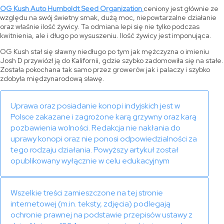
OG Kush Auto Humboldt Seed Organization
ceniony jest głównie ze
względu na swój świetny smak, dużą moc, niepowtarzalne działanie
oraz właśnie ilość żywicy. Ta odmiana lepi się nie tylko podczas
kwitnienia, ale i długo po wysuszeniu. Ilość żywicy jest imponująca.
OG Kush stał się sławny niedługo po tym jak mężczyzna o imieniu
Josh D przywiózł ją do Kalifornii, gdzie szybko zadomowiła się na stałe.
Została pokochana tak samo przez growerów jak i palaczy i szybko
zdobyła międzynarodową sławę.
Uprawa oraz posiadanie konopi indyjskich jest w
Polsce zakazane i zagrożone karą grzywny oraz karą
pozbawienia wolności. Redakcja nie nakłania do
uprawy konopi oraz nie ponosi odpowiedzialności za
tego rodzaju działania. Powyższy artykuł został
opublikowany wyłącznie w celu edukacyjnym
Wszelkie treści zamieszczone na tej stronie
internetowej (m.in. teksty, zdjęcia) podlegają
ochronie prawnej na podstawie przepisów ustawy z