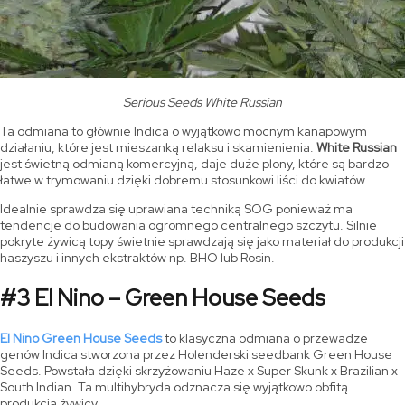
Serious Seeds White Russian
Ta odmiana to głównie Indica o wyjątkowo mocnym kanapowym
działaniu, które jest mieszanką relaksu i skamienienia.
White Russian
jest świetną odmianą komercyjną, daje duże plony, które są bardzo
łatwe w trymowaniu dzięki dobremu stosunkowi liści do kwiatów.
Idealnie sprawdza się uprawiana techniką SOG ponieważ ma
tendencje do budowania ogromnego centralnego szczytu. Silnie
pokryte żywicą topy świetnie sprawdzają się jako materiał do produkcji
haszyszu i innych ekstraktów np. BHO lub Rosin.
#3 El Nino – Green House Seeds
El Nino Green House Seeds
to klasyczna odmiana o przewadze
genów Indica stworzona przez Holenderski seedbank Green House
Seeds. Powstała dzięki skrzyżowaniu Haze x Super Skunk x Brazilian x
South Indian. Ta multihybryda odznacza się wyjątkowo obfitą
produkcją żywicy.