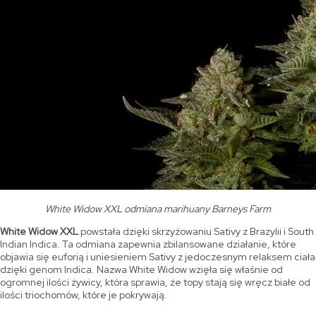
White Widow XXL odmiana marihuany Barneys Farm
White Widow XXL
powstała dzięki skrzyżowaniu Sativy z Brazylii i South
Indian Indica. Ta odmiana zapewnia zbilansowane działanie, które
objawia się euforią i uniesieniem Sativy z jedoczesnym relaksem ciała
dzięki genom Indica. Nazwa White Widow wzięła się właśnie od
ogromnej ilości żywicy, która sprawia, że topy stają się wręcz białe od
ilości triochomów, które je pokrywają.