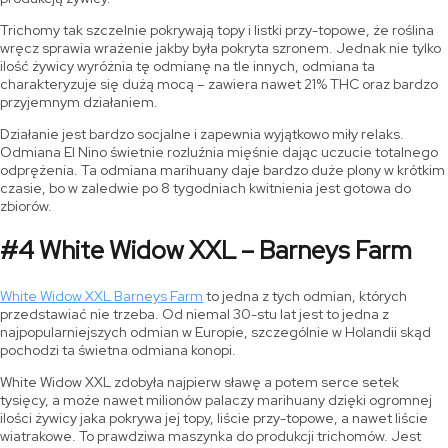
Trichomy tak szczelnie pokrywają topy i listki przy-topowe, że roślina
wręcz sprawia wrażenie jakby była pokryta szronem. Jednak nie tylko
ilość żywicy wyróżnia tę odmianę na tle innych, odmiana ta
charakteryzuje się dużą mocą – zawiera nawet 21% THC oraz bardzo
przyjemnym działaniem.
Działanie jest bardzo socjalne i zapewnia wyjątkowo miły relaks.
Odmiana El Nino świetnie rozluźnia mięśnie dając uczucie totalnego
odprężenia. Ta odmiana marihuany daje bardzo duże plony w krótkim
czasie, bo w zaledwie po 8 tygodniach kwitnienia jest gotowa do
zbiorów.
#4 White Widow XXL – Barneys Farm
White Widow XXL Barneys Farm
to jedna z tych odmian, których
przedstawiać nie trzeba. Od niemal 30-stu lat jest to jedna z
najpopularniejszych odmian w Europie, szczególnie w Holandii skąd
pochodzi ta świetna odmiana konopi.
White Widow XXL zdobyła najpierw sławę a potem serce setek
tysięcy, a może nawet milionów palaczy marihuany dzięki ogromnej
ilości żywicy jaka pokrywa jej topy, liście przy-topowe, a nawet liście
wiatrakowe. To prawdziwa maszynka do produkcji trichomów. Jest