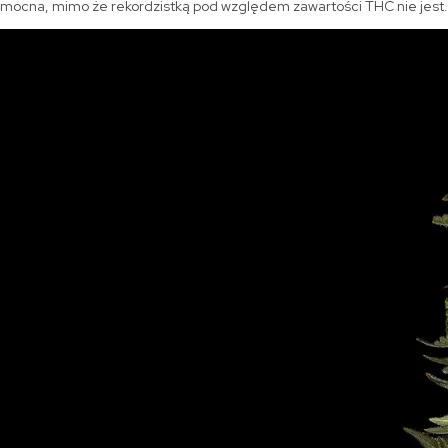
mocna, mimo że rekordzistką pod względem zawartości THC nie jest.