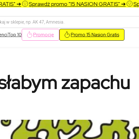
Sprawdź promo "15 NASION GRATIS" ➔
Sprawdź p
arka
w
enci
Top 10
Promocje
Promo 15 Nasion Gratis
 słabym zapachu