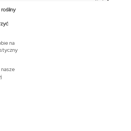
rośliny
rzyć
obie na
ystyczny
a nasze
j