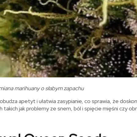
dmiana marihuany o słabym zapachu
obudza apetyt i ułatwia zasypianie, co sprawia, że dosko
takich jak problemy ze snem, ból i spięcie mięśni czy ob