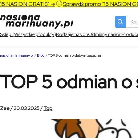
ION GRATIS" ➔
Sprawdź promo "15 NASION GRATIS" ➔
Wyszukiw
produktó
Sklep (Wszystkie produkty)
Rodzaje nasion
Odmiany nasion
Produc
nasionamarihuany.pl
/
Blog
/
TOP 5 odmian o słabym zapachu
TOP 5 odmian o
Zee / 20.03.2025 /
Top