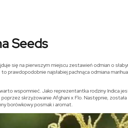
ana Seeds
jduje się na pierwszym miejscu zestawień odmian o słab
t to prawdopodobnie najsłabiej pachnąca odmiana marihua
 warto wspomnieć. Jako reprezentantka rodziny Indica je
 poprzez skrzyżowanie Afghani x Flo. Następnie, została
emny borówkowy posmak i aromat.