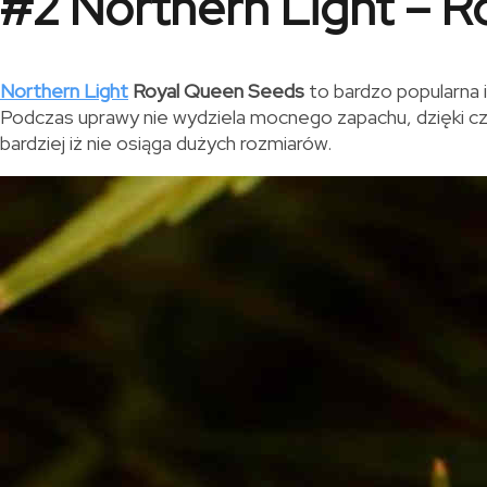
#2 Northern Light – 
Northern Light
Royal Queen Seeds
to bardzo popularna 
Podczas uprawy nie wydziela mocnego zapachu, dzięki c
bardziej iż nie osiąga dużych rozmiarów.