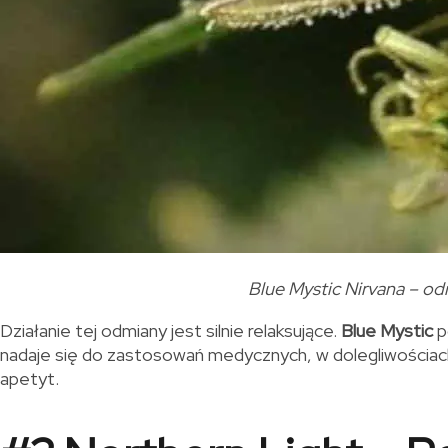
Blue Mystic Nirvana – o
Działanie tej odmiany jest silnie relaksujące.
Blue Mystic
p
nadaje się do zastosowań medycznych, w dolegliwościach 
apetyt.