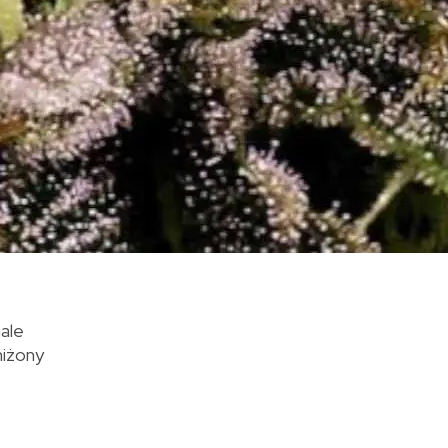
nale
niżony