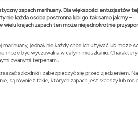
tyczny zapach marihuany. Dla większości entuzjastów tej 
ety nie każda osoba postronna lubi go tak samo jak my –
w wielu krajach zapach ten może niejednokrotnie przyspo
j marihuany, jednak nie każdy chce ich używać lub może s
pecie może być wyczuwalna w całym mieszkaniu. Charakter
nymi zwanymi terpenami.
raszać szkodniki i zabezpieczyć się przed zjedzeniem. N
e, są również takie, których zapach jest słabszy lub mnie