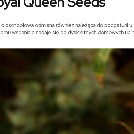
Royal Queen Seeds
i oldschoolowa odmiana również należąca do podgatunku I
zemu wspaniale nadaje się do dyskretnych domowych upr