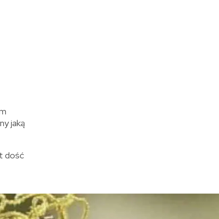
ym
ny jaką
st dość