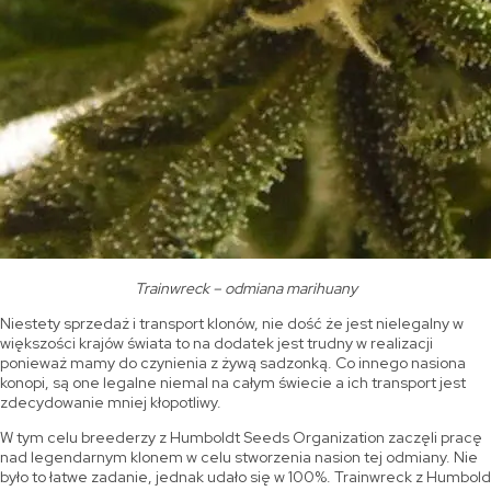
Trainwreck – odmiana marihuany
Niestety sprzedaż i transport klonów, nie dość że jest nielegalny w
większości krajów świata to na dodatek jest trudny w realizacji
ponieważ mamy do czynienia z żywą sadzonką. Co innego nasiona
konopi, są one legalne niemal na całym świecie a ich transport jest
zdecydowanie mniej kłopotliwy.
W tym celu breederzy z Humboldt Seeds Organization zaczęli pracę
nad legendarnym klonem w celu stworzenia nasion tej odmiany. Nie
było to łatwe zadanie, jednak udało się w 100%. Trainwreck z Humbold