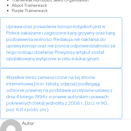
Trainwreak Humboldt Seed Organisation
About Trainwreack
Purple Trainwreack
Uprawa oraz posiadanie konopi indyjskich jest w
Polsce zakazane i zagrożone karą grzywny oraz karą
pozbawienia wolności. Redakcja nie nakłania do
uprawy konopi oraz nie ponosi odpowiedzialności za
tego rodzaju działania. Powyższy artykuł został
opublikowany wyłącznie w celu edukacyjnym
Wszelkie treści zamieszczone na tej stronie
internetowej (m.in. teksty, zdjęcia) podlegają
ochronie prawnej na podstawie przepisów ustawy z
dnia 4 lutego 1994 r. o prawie autorskim i prawach
pokrewnych (tekst jednolity z 2006 r., Dz.U. nr 90,
poz. 631 z późn. zm.).
Autor