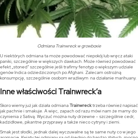
Odmiana Trainwreck w growboxie
U niektórych odmiana ta może powodować niepokój lub wręcz ataki
paniki, szczególnie w większych dawkach. Może również powodować
efekt „stoned” szczególnie jeśli trafimy fenotyp o większym udziale
genów Indica odziedziczonych po Afghani. Zalecam ostrożną
konsumpcję, szczególnie osobom wrażliwym na działanie marihuany.
Inne właściwości Trainwreck’a
Skoro wiemy już jak działa odmiana
Trainwreck
trzeba również napisać
jak pachnie i smakuje. A więc, zapach od razu mówi nam że mamy do
czynienia z Sativą. Wyczuć można nuty drzewne – szczególnie cedr,
kadzidłowe, pikantne przyprawy a także nieco cytryny i ziemi.
Smak jest słodki, jednak dalej wyczuwalne są te same nuty co w jego
aromacie. Kwiaty tej odmiany są od średnio do bardzo zbitych, mocno