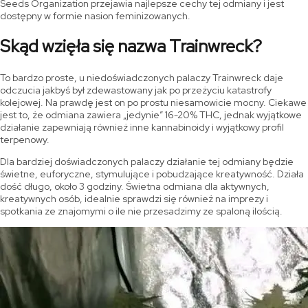
Seeds Organization przejawia najlepsze cechy tej odmiany i jest
dostępny w formie nasion feminizowanych.
Skąd wzięła się nazwa Trainwreck?
To bardzo proste, u niedoświadczonych palaczy Trainwreck daje
odczucia jakbyś był zdewastowany jak po przeżyciu katastrofy
kolejowej. Na prawdę jest on po prostu niesamowicie mocny. Ciekawe
jest to, że odmiana zawiera „jedynie” 16-20% THC, jednak wyjątkowe
działanie zapewniają również inne kannabinoidy i wyjątkowy profil
terpenowy.
Dla bardziej doświadczonych palaczy działanie tej odmiany będzie
świetne, euforyczne, stymulujące i pobudzające kreatywność. Działa
dość długo, około 3 godziny. Świetna odmiana dla aktywnych,
kreatywnych osób, idealnie sprawdzi się również na imprezy i
spotkania ze znajomymi o ile nie przesadzimy ze spaloną ilością.