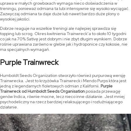
uprawa w małych growboxach wymaga nieco doświadczenia w
treningu, ponieważ odmiana ta lubi intensywnie się wysoko wyciągać.
Zazwyczaj odmiana ta daje duże lub nawet bardzo duże plony o
wysokiej jakości.
Dobrze reaguje na wszelkie treningi ale najlepiej sprawdza się
topping lub scrog. Okres kwitnienia Trainwreck’a to około 10 tygodni
co jak na 70% Sativę jest dobrym i nie zbyt długim wynikiem. Dobrze
rośnie uprawiana zarówno w glebie jak i hydroponice czy kokosie, nie
ma specjalnych wymagań.
Purple Trainwreck
Humboldt Seeds Organization stworzyło również purpurową wersję
Trainwrecka. Jest to krzyżówka Trainwreck i Mendo Purps która jest
jedną z legendarnych fioletowych odmian z Kalifornii.
Purple
Trainwreck od Humboldt Seeds Organisation
posiada przewagę
genów Indica, równie mocne, lecz nieco inne działanie. Jest mniej
psychodeliczny na rzecz bardziej relaksującego i rozluźniającego
działanie.