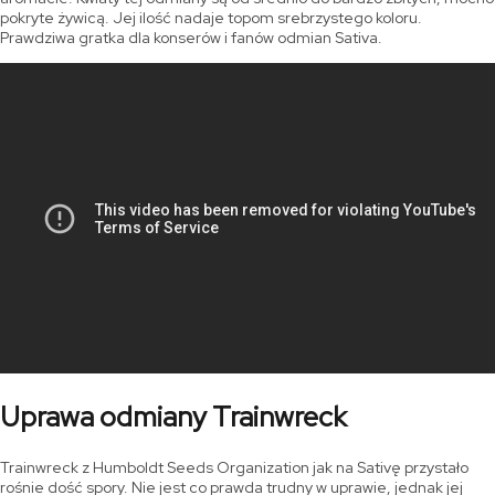
pokryte żywicą. Jej ilość nadaje topom srebrzystego koloru.
Prawdziwa gratka dla konserów i fanów odmian Sativa.
Uprawa odmiany Trainwreck
Trainwreck z Humboldt Seeds Organization jak na Sativę przystało
rośnie dość spory. Nie jest co prawda trudny w uprawie, jednak jej