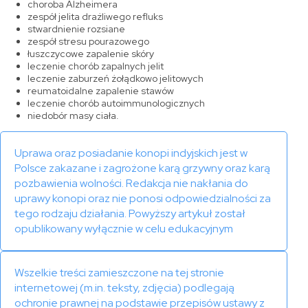
choroba Alzheimera
zespół jelita drażliwego refluks
stwardnienie rozsiane
zespół stresu pourazowego
łuszczycowe zapalenie skóry
leczenie chorób zapalnych jelit
leczenie zaburzeń żołądkowo jelitowych
reumatoidalne zapalenie stawów
leczenie chorób autoimmunologicznych
niedobór masy ciała.
Uprawa oraz posiadanie konopi indyjskich jest w
Polsce zakazane i zagrożone karą grzywny oraz karą
pozbawienia wolności. Redakcja nie nakłania do
uprawy konopi oraz nie ponosi odpowiedzialności za
tego rodzaju działania. Powyższy artykuł został
opublikowany wyłącznie w celu edukacyjnym
Wszelkie treści zamieszczone na tej stronie
internetowej (m.in. teksty, zdjęcia) podlegają
ochronie prawnej na podstawie przepisów ustawy z