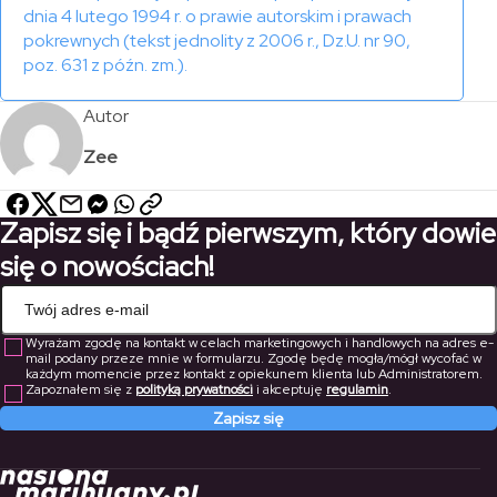
dnia 4 lutego 1994 r. o prawie autorskim i prawach
pokrewnych (tekst jednolity z 2006 r., Dz.U. nr 90,
poz. 631 z późn. zm.).
Autor
Zee
Zapisz się i bądź pierwszym, który dowie
się o nowościach!
Wyrażam zgodę na kontakt w celach marketingowych i handlowych na adres e-
mail podany przeze mnie w formularzu. Zgodę będę mogła/mógł wycofać w
każdym momencie przez kontakt z opiekunem klienta lub Administratorem.
Zapoznałem się z
polityką prywatności
i akceptuję
regulamin
.
Zapisz się