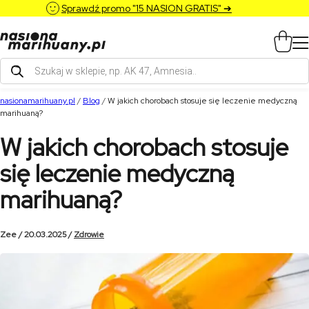
Sprawdź promo "15 NASION GRATIS" ➔
Wyszukiwarka
produktów
nasionamarihuany.pl
/
Blog
/
W jakich chorobach stosuje się leczenie medyczną
marihuaną?
W jakich chorobach stosuje
się leczenie medyczną
marihuaną?
Zee / 20.03.2025 /
Zdrowie