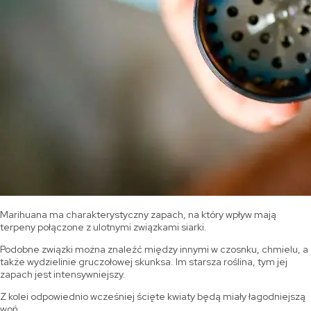
Marihuana ma charakterystyczny zapach, na który wpływ mają
terpeny połączone z ulotnymi związkami siarki.
Podobne związki można znaleźć między innymi w czosnku, chmielu, a
także wydzielinie gruczołowej skunksa. Im starsza roślina, tym jej
zapach jest intensywniejszy.
Z kolei odpowiednio wcześniej ścięte kwiaty będą miały łagodniejszą
woń.