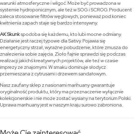
warunki atmosferyczne i wilgoć. Może być prowadzona w
systemie hydroponicznym, ale też w SOG i SCROG. Producent
zaleca stosowanie filtrów węglowych, ponieważ pod koniec
kwitnienia zapach staje się bardzo intensywny.
AK Skunk
spodoba się każdemu, kto lubi mocne odmiany.
Działanie jest raczej typowe dla Sativy. Pojawia się
energetyczny strzał, wyraźne pobudzenie, które zmusza do
znalezienia sobie zajęcia. Zioło fajnie sprawdzi się podczas
realizacji jakichś kreatywnych projektów, ale też w czasie
imprezy ze znajomymi. W smaku dominuje słodycz
przemieszana z cytrusami i drzewem sandałowym.
Nasz zaufany sklep z nasionami marihuany gwarantuje
oryginalność produktu, który ma przeznaczenie wyłącznie
kolekcjonerskie i nie może zostać wysiany na terytorium Polski.
Uprawa marihuany jest w naszym kraju surowo zabroniona.
Może Cię zainteresować