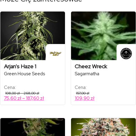
Arjan’s Haze 1
Cheez Wreck
Green House Seeds
Sagarmatha
Cena:
Cena:
Zakres
108,00
zł
–
268,00
zł
157,00
zł
cen:
Zakres
75,60
zł
–
187,60
zł
109,90
zł
od
cen:
108,00 zł
od
do
268,00 zł
75,60 zł
do
187,60 zł