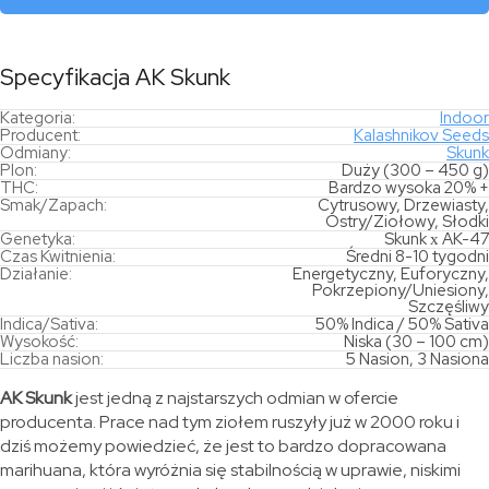
Specyfikacja AK Skunk
Kategoria:
Indoor
Producent:
Kalashnikov Seeds
Odmiany:
Skunk
Plon:
Duży (300 – 450 g)
THC:
Bardzo wysoka 20% +
Smak/Zapach:
Cytrusowy, Drzewiasty,
Ostry/Ziołowy, Słodki
Genetyka:
Skunk х AK-47
Czas Kwitnienia:
Średni 8-10 tygodni
Działanie:
Energetyczny, Euforyczny,
Pokrzepiony/Uniesiony,
Szczęśliwy
Indica/Sativa:
50% Indica / 50% Sativa
Wysokość:
Niska (30 – 100 cm)
Liczba nasion:
5 Nasion, 3 Nasiona
AK Skunk
jest jedną z najstarszych odmian w ofercie
producenta. Prace nad tym ziołem ruszyły już w 2000 roku i
dziś możemy powiedzieć, że jest to bardzo dopracowana
marihuana, która wyróżnia się stabilnością w uprawie, niskimi