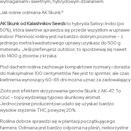
wymaganiami i świetnym, hybrydowym działaniem.
Jak rośnie odmiana AK Skunk?
AK Skunk od Kalashnikov Seeds
to hybryda Sativy i Indici (po
50%), która świetnie sprawdza się przede wszystkim w uprawie
indoor. Plenność rośliny jest na bardzo dobrym poziomie – z
jednego metra kwadratowego uprawy uzyskasz do 500 g
materiału. Jeśli preferujesz outdoor, to spodziewaj się nawet
do 1400 g zbiorów z krzaka.
Pod dachem roślina zachowuje kompaktowe rozmiary i dorasta
do maksymalnie 100 centymetrów. Nie jest to sprinter, ale czas
kwitnienia wynoszący 60-65 dni można uznać za zadowalający.
Zioło jest efektem skrzyżowania genów Skunk z AK-47. To
czuć – topy wydzielają typowo skunkowy aromat.
Jednocześnie producentowi udało się uzyskać bardzo
wysokie stężenie THC powyżej 20%.
Roślina dobrze sprawdzi się w plantacji początkującego
farmera. Odmiana jest bardzo odporna na pleśń, niekorzystne