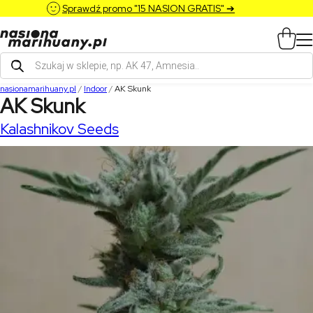
Sprawdź promo "15 NASION GRATIS" ➔
Wyszukiwarka
produktów
nasionamarihuany.pl
/
Indoor
/
AK Skunk
AK Skunk
Kalashnikov Seeds