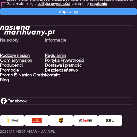
Zapoznałem się z
polityką prywatności
i akceptuję
regulamin
.
Zapisz się
Na skróty
Informacje
Rodzaje nasion
Regulamin
Odmiany nasion
Polityka Prywatności
Producenci
Dostawa i płatność
Promocje
Bezpieczeństwo
Promo 15 Nasion Gratis
Kontakt
Blog
Facebook
2025 © NASIONAMARIHUANY.PL