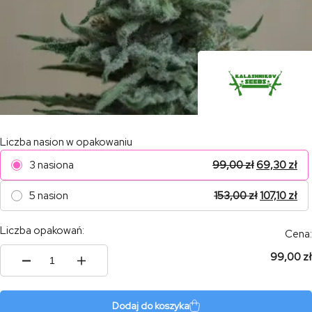
Liczba nasion w opakowaniu
3 nasiona
99,00
zł
69,30
zł
5 nasion
153,00
zł
107,10
zł
Liczba opakowań:
Cena:
99,00 zł
ilość
AK
Skunk
Dodaj do koszyka