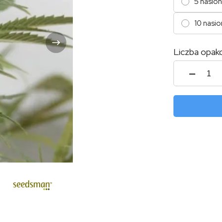
5 nasion
10 nasio
Liczba opak
ilość
Amnes
Auto