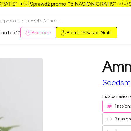
TIS" ➔
Sprawdź promo "15 NASION GRATIS" ➔
Spr
arka
w
enci
Top 10
Promocje
Promo 15 Nasion Gratis
Amn
Seedsm
Liczba nasion
1 nasion
3 nasio