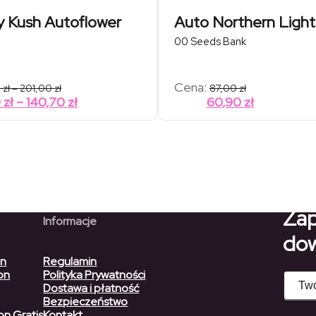
y Kush Autoflower
Auto Northern Ligh
00 Seeds Bank
Zakres
Cena:
0
zł
–
201,00
zł
87,00
zł
cen:
Zakres
0
zł
–
140,70
zł
60,90
zł
od
cen:
74,00 zł
od
do
201,00 zł
51,80 zł
do
140,70 zł
Zap
Informacje
dow
on
Regulamin
on
Polityka Prywatności
Dostawa i płatność
Bezpieczeństwo
on Gratis
Kontakt