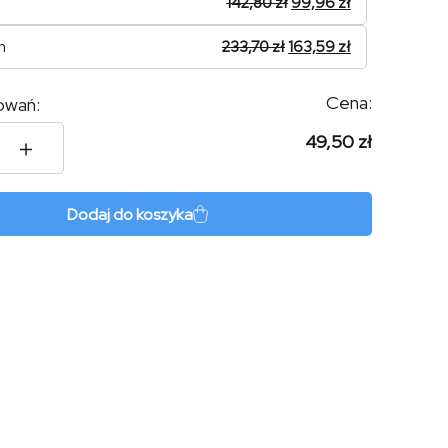
142,80
zł
99,96
zł
n
233,70
zł
163,59
zł
Cena:
owań:
49,50 zł
ia
Dodaj do koszyka