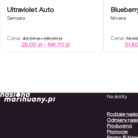
Ultraviolet Auto
Blueberr
Samsara
Nirvana
Zakres
Cena:
Cena:
40,00
zł
–
281,00
zł
74,0
cen:
Zakres
28,00
zł
–
196,70
zł
51,8
od
cen:
40,00 zł
od
do
281,00 zł
28,00 zł
do
196,70 zł
Na skróty
Rodzaje nasi
Odmiany nasi
Producenci
Promocje
Promo 15 Nasi