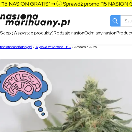
15 NASION GRATIS" ➔
Sprawdź promo "15 NASION GRA
Wyszukiw
produktó
Sklep (Wszystkie produkty)
Rodzaje nasion
Odmiany nasion
Produc
nasionamarihuany.pl
/
Wysoka zawartość THC
/
Amnesia Auto