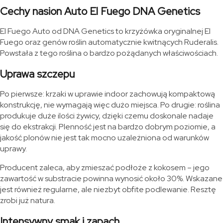
Cechy nasion Auto El Fuego DNA Genetics
El Fuego Auto od DNA Genetics to krzyżówka oryginalnej El
Fuego oraz genów roślin automatycznie kwitnących Ruderalis.
Powstała z tego roślina o bardzo pożądanych właściwościach.
Uprawa szczepu
Po pierwsze: krzaki w uprawie indoor zachowują kompaktową
konstrukcję, nie wymagają więc dużo miejsca. Po drugie: roślina
produkuje duże ilości żywicy, dzięki czemu doskonale nadaje
się do ekstrakcji. Plenność jest na bardzo dobrym poziomie, a
jakość plonów nie jest tak mocno uzależniona od warunków
uprawy.
Producent zaleca, aby zmieszać podłoże z kokosem – jego
zawartość w substracie powinna wynosić około 30%. Wskazane
jest również regularne, ale niezbyt obfite podlewanie. Resztę
zrobi już natura.
Intensywny smak i zapach