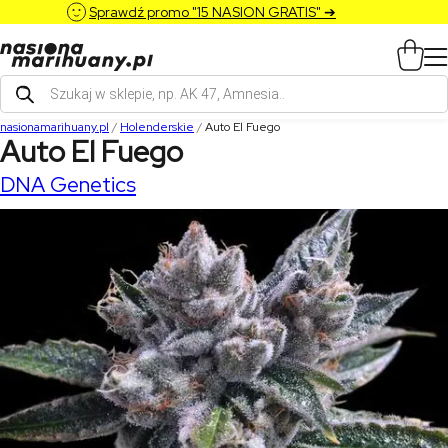
Sprawdź promo "15 NASION GRATIS" ➔
Wyszukiwarka
produktów
nasionamarihuany.pl
/
Holenderskie
/
Auto El Fuego
Auto El Fuego
DNA Genetics