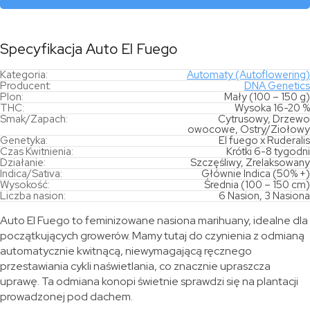
Specyfikacja Auto El Fuego
Kategoria:
Automaty (Autoflowering)
Producent:
DNA Genetics
Plon:
Mały (100 – 150 g)
THC:
Wysoka 16-20 %
Smak/Zapach:
Cytrusowy, Drzewo
owocowe, Ostry/Ziołowy
Genetyka:
El fuego x Ruderalis
Czas Kwitnienia:
Krótki 6-8 tygodni
Działanie:
Szczęśliwy, Zrelaksowany
Indica/Sativa:
Głównie Indica (50% +)
Wysokość:
Średnia (100 – 150 cm)
Liczba nasion:
6 Nasion, 3 Nasiona
Auto El Fuego to feminizowane nasiona marihuany, idealne dla
początkujących growerów. Mamy tutaj do czynienia z odmianą
automatycznie kwitnącą, niewymagającą ręcznego
przestawiania cykli naświetlania, co znacznie upraszcza
uprawę. Ta odmiana konopi świetnie sprawdzi się na plantacji
prowadzonej pod dachem.