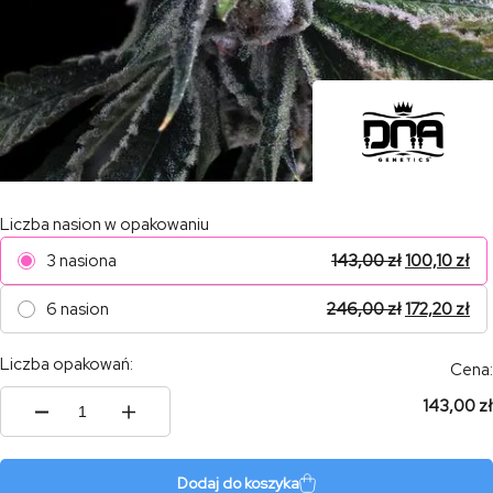
Liczba nasion w opakowaniu
3 nasiona
143,00
zł
100,10
zł
6 nasion
246,00
zł
172,20
zł
Liczba opakowań:
Cena:
143,00 zł
ilość
Auto
El
Fuego
Dodaj do koszyka