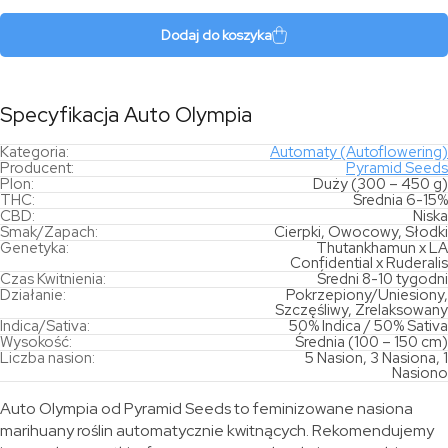
Olympia
Dodaj do koszyka
Specyfikacja Auto Olympia
Kategoria:
Automaty (Autoflowering)
Producent:
Pyramid Seeds
Plon:
Duży (300 – 450 g)
THC:
Średnia 6-15%
CBD:
Niska
Smak/Zapach:
Cierpki, Owocowy, Słodki
Genetyka:
Thutankhamun x LA
Confidential x Ruderalis
Czas Kwitnienia:
Średni 8-10 tygodni
Działanie:
Pokrzepiony/Uniesiony,
Szczęśliwy, Zrelaksowany
Indica/Sativa:
50% Indica / 50% Sativa
Wysokość:
Średnia (100 – 150 cm)
Liczba nasion:
5 Nasion, 3 Nasiona, 1
Nasiono
Auto Olympia od Pyramid Seeds to feminizowane nasiona
marihuany roślin automatycznie kwitnących. Rekomendujemy