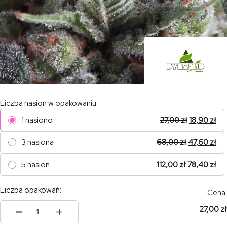
Liczba nasion w opakowaniu
1 nasiono
27,00
zł
18,90
zł
3 nasiona
68,00
zł
47,60
zł
5 nasion
112,00
zł
78,40
zł
Liczba opakowań:
Cena:
27,00 zł
ilość
Auto