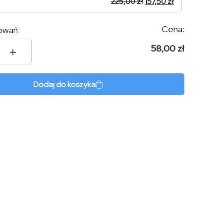
225,00
zł
157,50
zł
Cena:
owań:
58,00 zł
r
Dodaj do koszyka