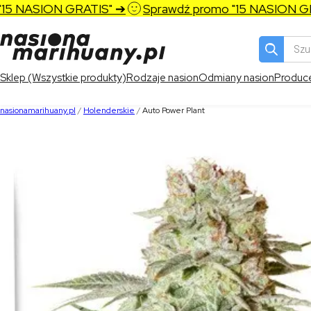
 NASION GRATIS" ➔
Sprawdź promo "15 NASION GRAT
Wyszukiw
produktó
Sklep (Wszystkie produkty)
Rodzaje nasion
Odmiany nasion
Produc
nasionamarihuany.pl
/
Holenderskie
/
Auto Power Plant