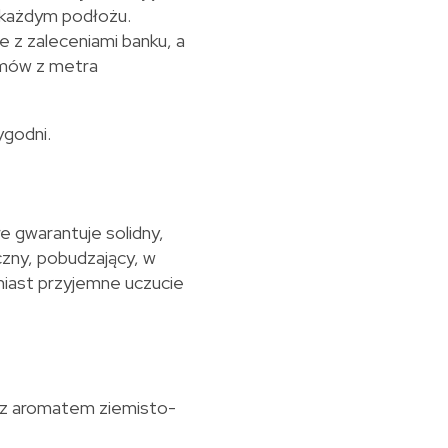
 każdym podłożu.
e z zaleceniami banku, a
amów z metra
ygodni.
e gwarantuje solidny,
zny, pobudzający, w
miast przyjemne uczucie
 z aromatem ziemisto-