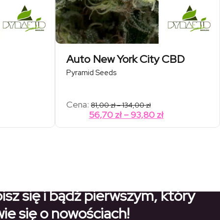
Auto New York City CBD
Pyramid Seeds
es
Zakres
Cena:
81,00
zł
–
134,00
zł
cen:
Zakres
Zakres
56,70
zł
–
93,80
zł
od
cen:
cen:
 zł
81,00 zł
od
od
do
0 zł
134,00 zł
8,90 zł
56,70 zł
do
do
78,40 zł
93,80 zł
isz się i bądź pierwszym, który
ie się o nowościach!