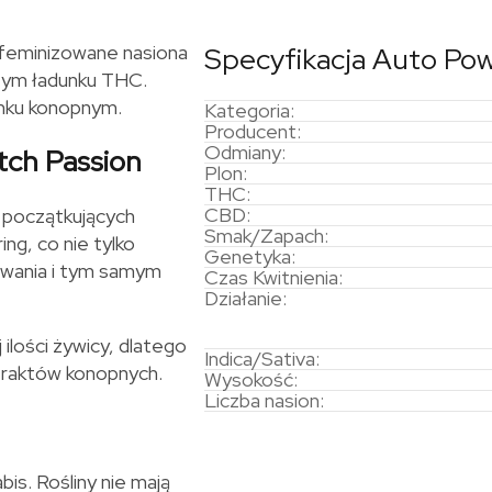
 feminizowane nasiona
Specyfikacja Auto Pow
użym ładunku THC.
ynku konopnym.
Kategoria:
Producent:
Odmiany:
tch Passion
Plon:
THC:
CBD:
 początkujących
Smak/Zapach:
ng, co nie tylko
Genetyka:
ewania i tym samym
Czas Kwitnienia:
Działanie:
 ilości żywicy, dlatego
Indica/Sativa:
traktów konopnych.
Wysokość:
Liczba nasion:
is. Rośliny nie mają