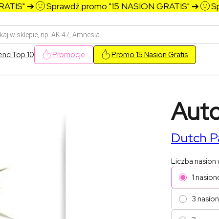
IS" ➔
Sprawdź promo "15 NASION GRATIS" ➔
Spra
arka
w
enci
Top 10
Promocje
Promo 15 Nasion Gratis
Auto
Dutch P
Liczba nasion
1 nasion
3 nasio