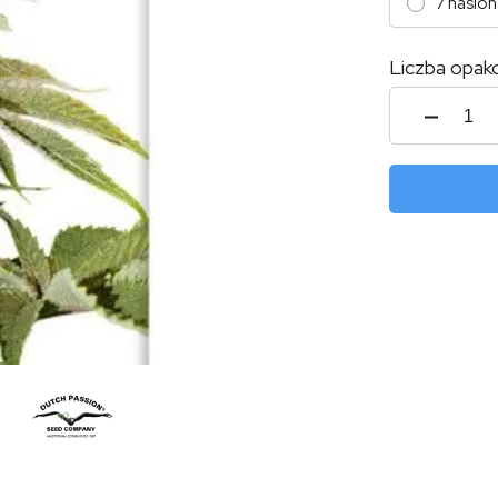
7 nasion
Liczba opak
ilość
Auto
Powe
Plant