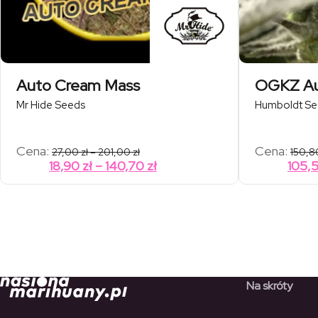
Auto Cream Mass
OGKZ A
Mr Hide Seeds
Humboldt Se
Zakres
Cena:
Cena:
27,00
zł
–
201,00
zł
150,
cen:
Zakres
18,90
zł
–
140,70
zł
105,
od
cen:
27,00 zł
od
do
201,00 zł
18,90 zł
do
140,70 zł
Na skróty