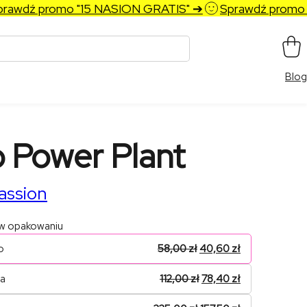
wdź promo "15 NASION GRATIS" ➔
Sprawdź promo "15
Blog
 Power Plant
assion
 w opakowaniu
o
58,00
zł
40,60
zł
na
112,00
zł
78,40
zł