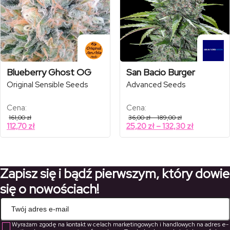
Blueberry Ghost OG
San Bacio Burger
Original Sensible Seeds
Advanced Seeds
Cena:
Cena:
Zakres
161,00
zł
36,00
zł
–
189,00
zł
cen:
Zakres
112,70
zł
25,20
zł
–
132,30
zł
od
cen:
36,00 zł
od
do
189,00 zł
25,20 zł
do
Zapisz się i bądź pierwszym, który dowie
132,30 zł
się o nowościach!
Wyrażam zgodę na kontakt w celach marketingowych i handlowych na adres e-