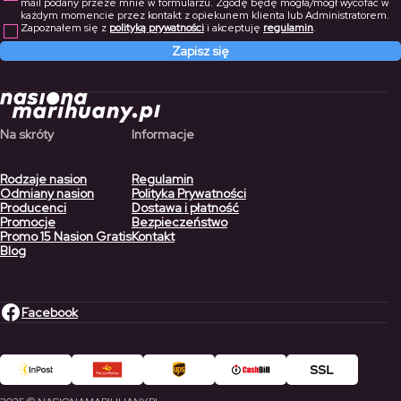
mail podany przeze mnie w formularzu. Zgodę będę mogła/mógł wycofać w
każdym momencie przez kontakt z opiekunem klienta lub Administratorem.
Zapoznałem się z
polityką prywatności
i akceptuję
regulamin
.
Zapisz się
Na skróty
Informacje
Rodzaje nasion
Regulamin
Odmiany nasion
Polityka Prywatności
Producenci
Dostawa i płatność
Promocje
Bezpieczeństwo
Promo 15 Nasion Gratis
Kontakt
Blog
Facebook