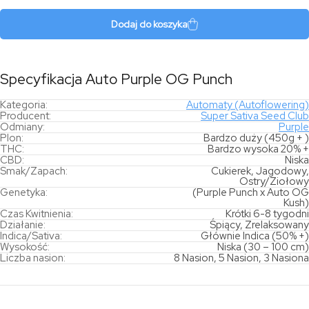
Purple
OG
Dodaj do koszyka
Punch
Specyfikacja Auto Purple OG Punch
Kategoria:
Automaty (Autoflowering)
Producent:
Super Sativa Seed Club
Odmiany:
Purple
Plon:
Bardzo duży (450g + )
THC:
Bardzo wysoka 20% +
CBD:
Niska
Smak/Zapach:
Cukierek, Jagodowy,
Ostry/Ziołowy
Genetyka:
(Purple Punch x Auto OG
Kush)
Czas Kwitnienia:
Krótki 6-8 tygodni
Działanie:
Śpiący, Zrelaksowany
Indica/Sativa:
Głównie Indica (50% +)
Wysokość:
Niska (30 – 100 cm)
Liczba nasion:
8 Nasion, 5 Nasion, 3 Nasiona