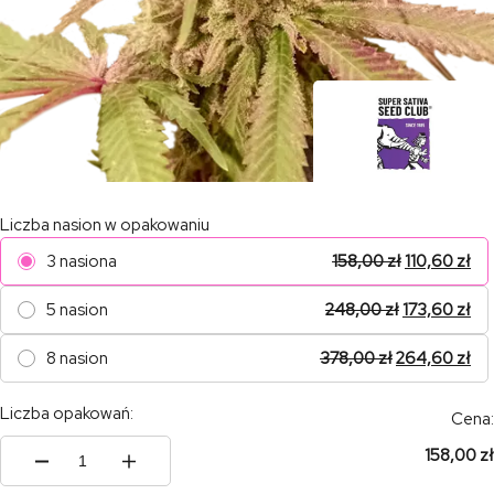
Liczba nasion w opakowaniu
3 nasiona
158,00
zł
110,60
zł
5 nasion
248,00
zł
173,60
zł
8 nasion
378,00
zł
264,60
zł
Liczba opakowań:
Cena:
158,00 zł
ilość
Auto