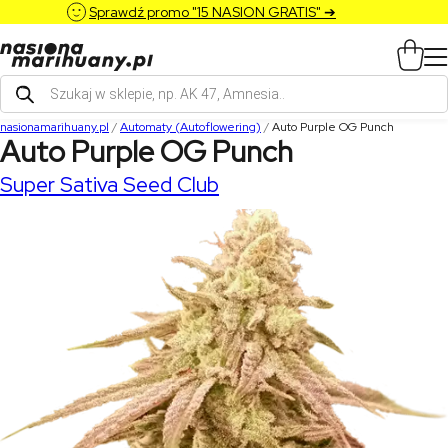
Sprawdź promo "15 NASION GRATIS" ➔
Wyszukiwarka
produktów
nasionamarihuany.pl
/
Automaty (Autoflowering)
/
Auto Purple OG Punch
Auto Purple OG Punch
Super Sativa Seed Club