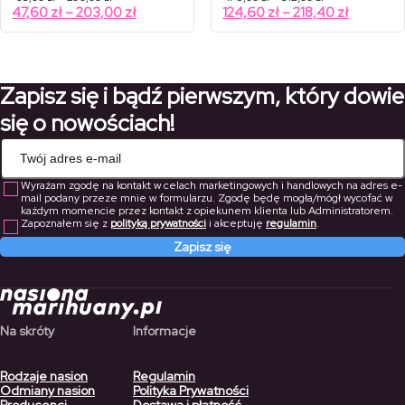
cen:
cen:
Zakres
Zakres
47,60
zł
–
203,00
zł
124,60
zł
–
218,40
zł
od
od
cen:
cen:
68,00 zł
178,00 zł
od
od
do
do
290,00 zł
312,00 zł
47,60 zł
124,60 zł
do
do
Zapisz się i bądź pierwszym, który dowie
203,00 zł
218,40 zł
się o nowościach!
Wyrażam zgodę na kontakt w celach marketingowych i handlowych na adres e-
mail podany przeze mnie w formularzu. Zgodę będę mogła/mógł wycofać w
każdym momencie przez kontakt z opiekunem klienta lub Administratorem.
Zapoznałem się z
polityką prywatności
i akceptuję
regulamin
.
Zapisz się
Na skróty
Informacje
Rodzaje nasion
Regulamin
Odmiany nasion
Polityka Prywatności
Producenci
Dostawa i płatność