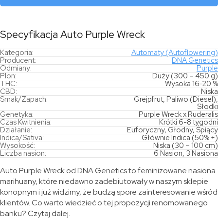
Specyfikacja Auto Purple Wreck
Kategoria:
Automaty (Autoflowering)
Producent:
DNA Genetics
Odmiany:
Purple
Plon:
Duży (300 – 450 g)
THC:
Wysoka 16-20 %
CBD:
Niska
Smak/Zapach:
Grejpfrut, Paliwo (Diesel),
Słodki
Genetyka:
Purple Wreck x Ruderalis
Czas Kwitnienia:
Krótki 6-8 tygodni
Działanie:
Euforyczny, Głodny, Śpiący
Indica/Sativa:
Głównie Indica (50% +)
Wysokość:
Niska (30 – 100 cm)
Liczba nasion:
6 Nasion, 3 Nasiona
Auto Purple Wreck od DNA Genetics to feminizowane nasiona
marihuany, które niedawno zadebiutowały w naszym sklepie
konopnym i już widzimy, że budzą spore zainteresowanie wśród
klientów. Co warto wiedzieć o tej propozycji renomowanego
banku? Czytaj dalej.