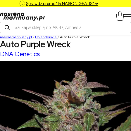
Sprawdź promo "15 NASION GRATIS" ➔
Wyszukiwarka
produktów
nasionamarihuany.pl
/
Holenderskie
/
Auto Purple Wreck
Auto Purple Wreck
DNA Genetics