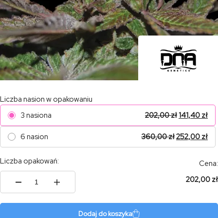
Liczba nasion w opakowaniu
3 nasiona
202,00
zł
141,40
zł
6 nasion
360,00
zł
252,00
zł
Liczba opakowań:
Cena:
202,00 zł
ilość
Auto
Purple
Wreck
Dodaj do koszyka