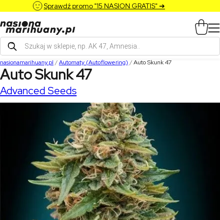
Sprawdź promo "15 NASION GRATIS" ➔
Wyszukiwarka
produktów
nasionamarihuany.pl
/
Automaty (Autoflowering)
/
Auto Skunk 47
Auto Skunk 47
Advanced Seeds