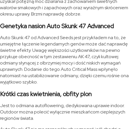
uzyskał potężną moc działania z zachowaniem świetnych
walorów smakowych i zapachowych oraz wyraźnym skróceniem
okresu uprawy. Brzmi naprawdę dobrze.
Genetyka nasion Auto Skunk 47 Advanced
Auto Skunk 47 od Advanced Seeds jest przykładem na to, że
umiejętne łączenie legendarnych genów może dać naprawdę
świetne efekty. Uwagę większości użytkowników na pewno
przykuje obecność w tym zestawieniu AK 47, czyli kultowej
odmiany słynącej z olbrzymiej mocy i dość niskich wymagań
uprawnych. Dodanie do tego Auto Critical Mass wpłynęło
natomiast na ustabilizowanie odmiany, dzięki czemu rośnie ona
wyjątkowo szybko.
Krótki czas kwietnienia, obfity plon
Jest to odmiana autoflowering, dedykowana uprawie indoor.
Outdoor można polecić wyłącznie mieszkańcom cieplejszych
regionów świata.