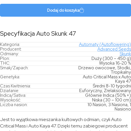
Skunk
47
Dodaj do koszyka
Specyfikacja Auto Skunk 47
Kategoria:
Automaty (Autoflowering)
Producent:
Advanced Seeds
Odmiany:
Skunk
Plon:
Duży (300 – 450 g)
THC:
Wysoka 16-20 %
Smak/Zapach:
Drzewo owocowe, Słodki,
Tropikalny
Genetyka:
Auto Critical Mass x Auto
Kaya 47
Czas Kwitnienia:
Średni 8-10 tygodni
Działanie:
Euforyczny, Zrelaksowany
Indica/Sativa:
Głównie Indica (50% +)
Wysokość:
Niska (30 – 100 cm)
Liczba nasion:
10 Nasion, 3 Nasiona, 1
Nasiono
Jest to wyjątkowa mieszanka kultowych odmian, czyli Auto
Critical Mass i Auto Kaya 47. Dzięki temu zabiegowi producent