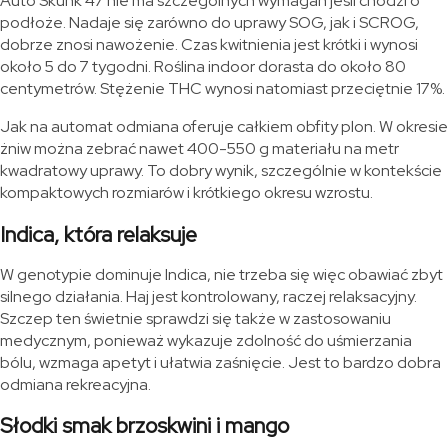
Auto Skunk 47 nie ma szczególnych wymagań jeśli chodzi o
podłoże. Nadaje się zarówno do uprawy SOG, jak i SCROG,
dobrze znosi nawożenie. Czas kwitnienia jest krótki i wynosi
około 5 do 7 tygodni. Roślina indoor dorasta do około 80
centymetrów. Stężenie THC wynosi natomiast przeciętnie 17%.
Jak na automat odmiana oferuje całkiem obfity plon. W okresie
żniw można zebrać nawet 400-550 g materiału na metr
kwadratowy uprawy. To dobry wynik, szczególnie w kontekście
kompaktowych rozmiarów i krótkiego okresu wzrostu.
Indica, która relaksuje
W genotypie dominuje Indica, nie trzeba się więc obawiać zbyt
silnego działania. Haj jest kontrolowany, raczej relaksacyjny.
Szczep ten świetnie sprawdzi się także w zastosowaniu
medycznym, ponieważ wykazuje zdolność do uśmierzania
bólu, wzmaga apetyt i ułatwia zaśnięcie. Jest to bardzo dobra
odmiana rekreacyjna.
Słodki smak brzoskwini i mango