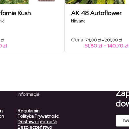
fornia Kush
AK 48 Autoflower
nk
Nirvana
Zak
Cena:
0
zł
74,00
zł
–
201,00
zł
cen
0
zł
51,80
zł
–
140,70
zł
od
74,
do
201
Zap
Informacje
dow
on
Regulamin
on
Polityka Prywatności
Dostawa i płatność
Bezpieczeństwo