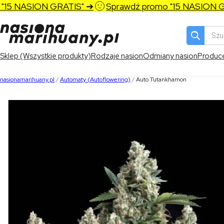
5 NASION GRATIS" ➔
Sprawdź promo "15 NASION GRA
Wyszukiw
produktó
Sklep (Wszystkie produkty)
Rodzaje nasion
Odmiany nasion
Produc
nasionamarihuany.pl
/
Automaty (Autoflowering)
/
Auto Tutankhamon