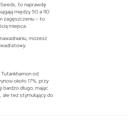
 Seeds, to naprawdę
iągają między 50 a 110
 zagęszczeniu – to
cią miejsca.
 nawadnianiu, możesz
 kwadratowy.
o Tutankhamon od
ynosi około 17%, przy
ę bardzo długo, mając
i, ale też stymulujący do