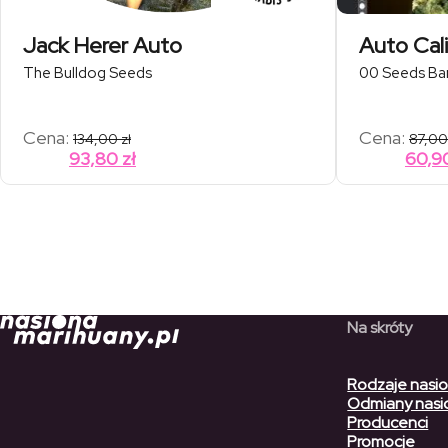
Jack Herer Auto
Auto Cali
The Bulldog Seeds
00 Seeds Ba
Cena:
Cena:
134,00
zł
87,0
93,80
zł
60,9
Na skróty
Rodzaje nasi
Odmiany nasi
Producenci
Promocje