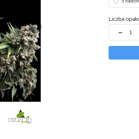
5 nasion
Liczba opak
ilość
Auto
Tutan