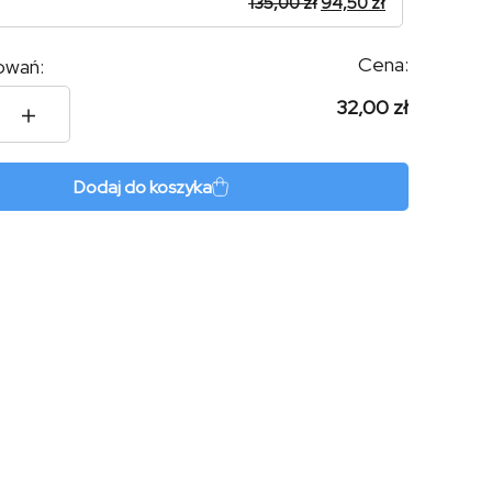
135,00
zł
94,50
zł
Cena:
owań:
32,00 zł
khamon
Dodaj do koszyka