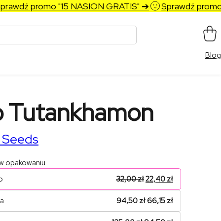
awdź promo "15 NASION GRATIS" ➔
Sprawdź promo "
Blog
o Tutankhamon
 Seeds
 w opakowaniu
o
32,00
zł
22,40
zł
na
94,50
zł
66,15
zł