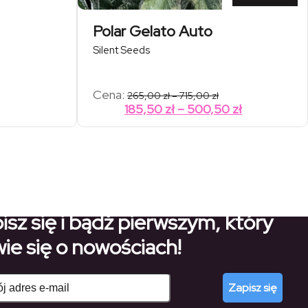
Polar Gelato Auto
Silent Seeds
res
Zakres
Cena:
265,00
zł
–
715,00
zł
:
cen:
Zakres
Zakres
185,50
zł
–
500,50
zł
od
cen:
cen:
00 zł
265,00 zł
od
od
do
,00 zł
715,00 zł
51,80 zł
185,50 zł
do
do
140,70 zł
500,50 zł
isz się i bądź pierwszym, który
ie się o nowościach!
Zapisz się