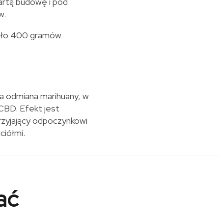
artą budowę i pod
w.
koło 400 gramów
 odmiana marihuany, w
 CBD. Efekt jest
sprzyjający odpoczynkowi
ciółmi.
ać