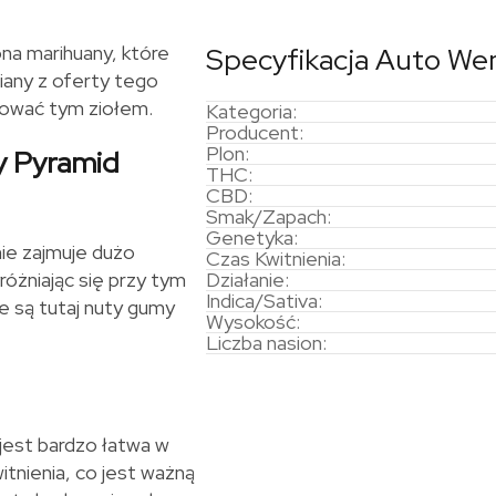
a marihuany, które
Specyfikacja Auto W
iany z oferty tego
sować tym ziołem.
Kategoria:
Producent:
Plon:
y Pyramid
THC:
CBD:
Smak/Zapach:
Genetyka:
ie zajmuje dużo
Czas Kwitnienia:
różniając się przy tym
Działanie:
Indica/Sativa:
 są tutaj nuty gumy
Wysokość:
Liczba nasion:
jest bardzo łatwa w
tnienia, co jest ważną