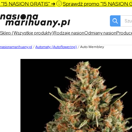
5 NASION GRATIS" ➔
Sprawdź promo "15 NASION GRA
Wyszukiw
produktó
Sklep (Wszystkie produkty)
Rodzaje nasion
Odmiany nasion
Produc
nasionamarihuany.pl
/
Automaty (Autoflowering)
/
Auto Wembley