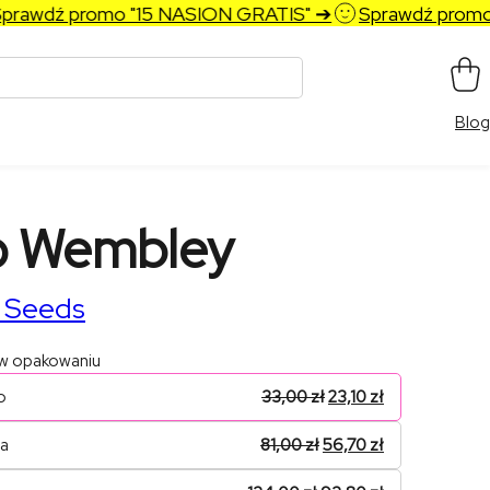
awdź promo "15 NASION GRATIS" ➔
Sprawdź promo "1
Blog
o Wembley
 Seeds
 w opakowaniu
o
33,00
zł
23,10
zł
na
81,00
zł
56,70
zł