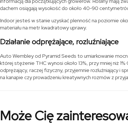
informacją dla początkujących growerów. Rośliny mają zw
dachem osiągają wysokość do około 40-90 centymetró
Indoor jesteś w stanie uzyskać plenność na poziomie o
materiału na metr kwadratowy uprawy.
Działanie odprężające, rozluźniające
Auto Wembley od Pyramid Seeds to umiarkowanie mocna
której stężenie THC wynosi około 13%, przy mniej niż 1%
odprężający, raczej fizyczny, przyjemnie rozluźniający i 
na kanapie czy prowadzeniu kreatywnych rozmów z przyja
Może Cię zainteresow