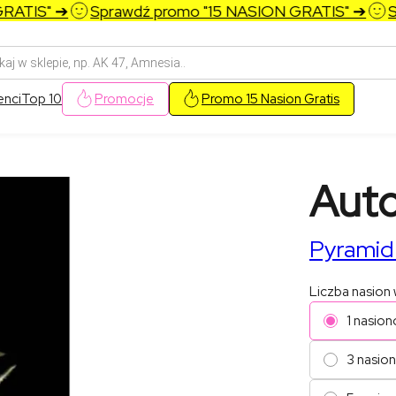
TIS" ➔
Sprawdź promo "15 NASION GRATIS" ➔
Spr
arka
w
enci
Top 10
Promocje
Promo 15 Nasion Gratis
Aut
Pyramid
Liczba nasion
1 nasion
3 nasio