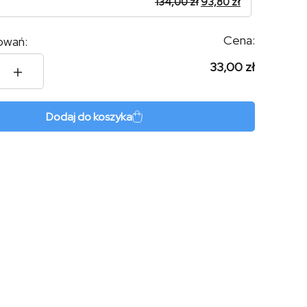
134,00
zł
93,80
zł
Cena:
owań:
33,00 zł
ley
Dodaj do koszyka