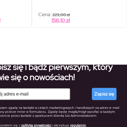
kres
Cena:
223,00
zł
:
Zakres
ł
156,10
zł
cen:
00 zł
od
,00 zł
24,50 zł
do
172,20 zł
isz się i bądź pierwszym, który
ie się o nowościach!
Zapisz się
żam zgodę na kontakt w celach marketingowych i handlowych na adres e-mail
any przeze mnie w formularzu. Zgodę będę mogła/mógł wycofać w każdym
ncie przez kontakt z opiekunem klienta lub Administratorem.
oznałem się z
polityką prywatności
i akceptuję
regulamin
.