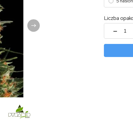
5 nasion
Liczba opak
ilość
Auto
Wemb