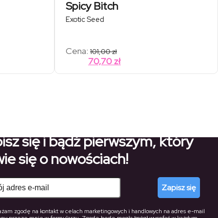
Spicy Bitch
Exotic Seed
Cena:
101,00
zł
70,70
zł
isz się i bądź pierwszym, który
ie się o nowościach!
Zapisz się
żam zgodę na kontakt w celach marketingowych i handlowych na adres e-mail