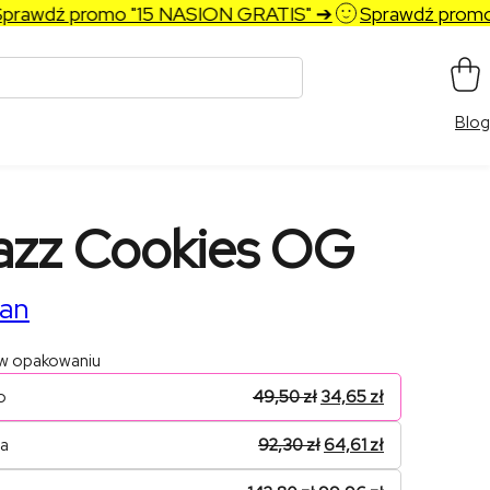
awdź promo "15 NASION GRATIS" ➔
Sprawdź promo "
Blog
azz Cookies OG
an
 w opakowaniu
o
49,50
zł
34,65
zł
na
92,30
zł
64,61
zł