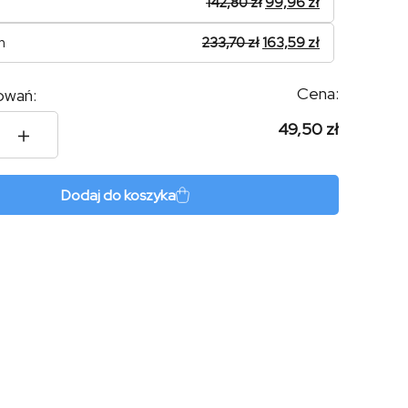
142,80
zł
99,96
zł
n
233,70
zł
163,59
zł
Cena:
owań:
49,50 zł
z
es
Dodaj do koszyka