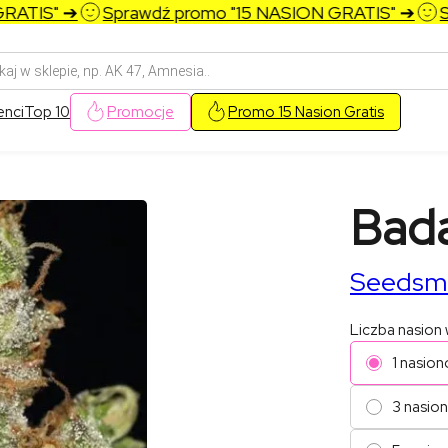
TIS" ➔
Sprawdź promo "15 NASION GRATIS" ➔
Spr
arka
w
enci
Top 10
Promocje
Promo 15 Nasion Gratis
Bad
Seedsm
Liczba nasion
1 nasion
3 nasio