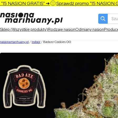
5 NASION GRATIS" ➔
Sprawdź promo "15 NASION GRA
Wyszukiw
produktó
Sklep (Wszystkie produkty)
Rodzaje nasion
Odmiany nasion
Produc
nasionamarihuany.pl
/
Indoor
/
Badazz Cookies OG