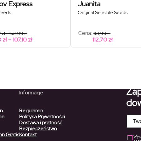
kov Express
Juanita
Seeds
Original Sensible Seeds
Zakres
Cena:
0
zł
–
153,00
zł
161,00
zł
cen:
Zakres
0
zł
–
107,10
zł
112,70
zł
od
cen:
99,00 zł
od
do
153,00 zł
69,30 zł
do
107,10 zł
Zap
Informacje
dow
on
Regulamin
on
Polityka Prywatności
Dostawa i płatność
Bezpieczeństwo
on Gratis
Kontakt
Wyra