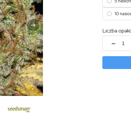
5 nasion
10 nasio
Liczba opak
ilość
Badaz
Cooki
OG