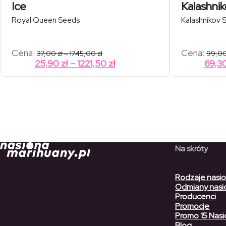
Ice
Kalashni
Royal Queen Seeds
Kalashnikov 
Zakres
Cena:
Cena:
37,00
zł
–
1745,00
zł
99,0
cen:
Zakres
25,90
zł
–
1221,50
zł
69,3
od
cen:
37,00 zł
od
do
1745,00 zł
25,90 zł
do
1221,50 zł
Na skróty
Rodzaje nasi
Odmiany nasi
Producenci
Promocje
Promo 15 Nasi
Blog