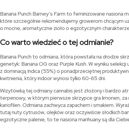
Banana Punch Barney’s Farm to feminizowane nasiona ma
które szczególnie rekomendujemy growerom chcącym uzu
o mocne, aromatyczne zioło o egzotycznym charakterze
Co warto wiedzieć o tej odmianie?
Banana Punch to odmiana, która powstała na drodze skr
genetyk: Banana OG oraz Purple Kush. W wyniku selekcji 
z dominacją Indica (55%) o ponadprzeciętnej produktywno
kwitnienia, który indoor wynosi tylko 60-65 dni.
Wizytówką tej odmiany cannabis jest złożony i bardzo atra
terpenowy, w którym pierwsze skrzypce gra limonen, za n
kariofilen. Odmiana zachwyca zapachem i smakiem. Wyra
tutaj nuty cytrusów, olejków oraz oczywiście słodkich ban
egzotyczne palenie, to te nasiona marihuany są dla Ciebi