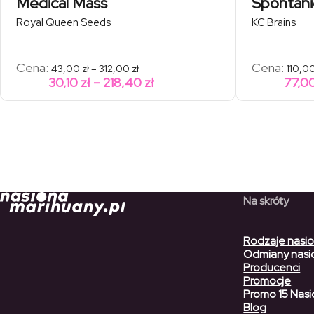
Medical Mass
Spontani
Royal Queen Seeds
KC Brains
Zakres
Cena:
Cena:
43,00
zł
–
312,00
zł
110,0
cen:
Zakres
30,10
zł
–
218,40
zł
77,0
od
cen:
43,00 zł
od
do
312,00 zł
30,10 zł
do
218,40 zł
Na skróty
Rodzaje nasi
Odmiany nasi
Producenci
Promocje
Promo 15 Nasi
Blog