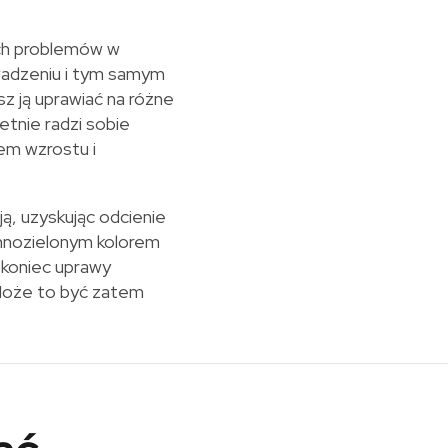
ch problemów w
wadzeniu i tym samym
ją uprawiać na różne
etnie radzi sobie
em wzrostu i
ją, uzyskując odcienie
emnozielonym kolorem
d koniec uprawy
 Może to być zatem