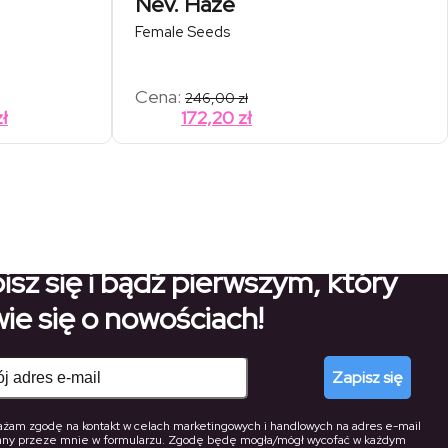
Nev. Haze
Female Seeds
res
Cena:
246,00
zł
:
Zakres
zł
172,20
zł
cen:
,00 zł
od
,00 zł
124,60 zł
do
218,40 zł
isz się i bądź pierwszym, który
ie się o nowościach!
Zapisz się
żam zgodę na kontakt w celach marketingowych i handlowych na adres e-mail
any przeze mnie w formularzu. Zgodę będę mogła/mógł wycofać w każdym