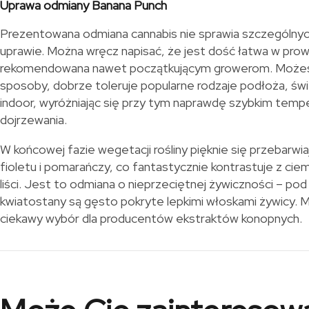
Uprawa odmiany Banana Punch
Prezentowana odmiana cannabis nie sprawia szczególny
uprawie. Można wręcz napisać, że jest dość łatwa w pro
rekomendowana nawet początkującym growerom. Możesz 
sposoby, dobrze toleruje popularne rodzaje podłoża, świ
indoor, wyróżniając się przy tym naprawdę szybkim temp
dojrzewania.
W końcowej fazie wegetacji rośliny pięknie się przebarwia
fioletu i pomarańczy, co fantastycznie kontrastuje z ci
liści. Jest to odmiana o nieprzeciętnej żywiczności – po
kwiatostany są gęsto pokryte lepkimi włoskami żywicy.
ciekawy wybór dla producentów ekstraktów konopnych.