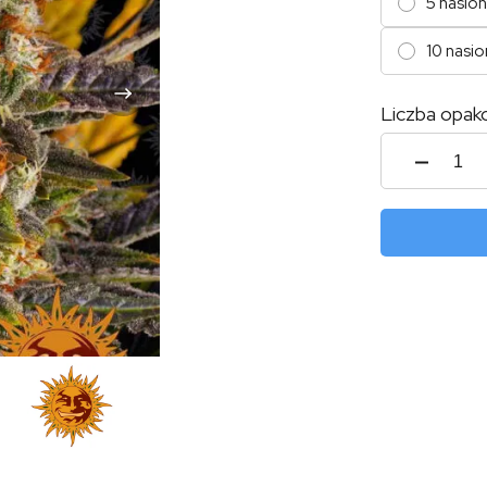
5 nasion
10 nasio
Liczba opak
ilość
Banan
Punch