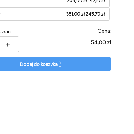
203,00
zł
142,10
zł
n
351,00
zł
245,70
zł
Cena:
owań:
54,00 zł
a
Dodaj do koszyka