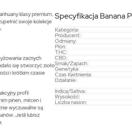
rihuany klasy premium,
Specyfikacja Banana 
pełnić swoje kolekcje
.
Kategoria:
Producent:
Odmiany:
Plon:
THC:
CBD:
zyżowania zacnych
Smak/Zapach:
udało się stworzyć zioło
Genetyka:
ści i krótkim czasie
Czas Kwitnienia:
Działanie:
Indica/Sativa:
kcyjny profil
Wysokość:
im pinen, mircen i
Liczba nasion:
źnie wyczuwalne są
anów. Jeśli lubisz
e.