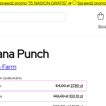
wdź promo "15 NASION GRATIS" ➔
Sprawdź promo "1
Blog
ana Punch
s Farm
 w opakowaniu
o
54,00
zł
37,80
zł
na
143,00
zł
100,10
zł