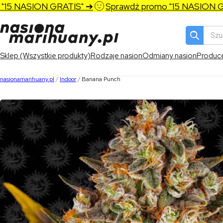
5 NASION GRATIS" ➔
Sprawdź promo "15 NASION GRA
Wyszukiw
produktó
Sklep (Wszystkie produkty)
Rodzaje nasion
Odmiany nasion
Produc
nasionamarihuany.pl
/
Indoor
/
Banana Punch