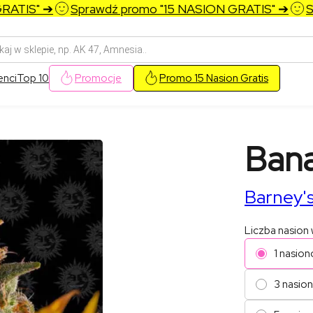
TIS" ➔
Sprawdź promo "15 NASION GRATIS" ➔
Spra
arka
w
enci
Top 10
Promocje
Promo 15 Nasion Gratis
Ban
Barney'
Liczba nasion
1 nasion
3 nasio