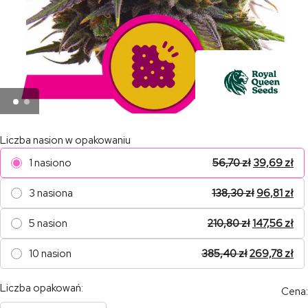
Liczba nasion w opakowaniu
1 nasiono
56,70
zł
39,69
zł
3 nasiona
138,30
zł
96,81
zł
5 nasion
210,80
zł
147,56
zł
10 nasion
385,40
zł
269,78
zł
Liczba opakowań:
Cena: