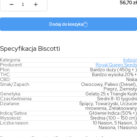
56,70 zł
ilość
Biscotti
Dodaj do koszyka
Specyfikacja Biscotti
Kategoria:
Indoor
Producent:
Royal Queen Seeds
Plon:
Bardzo duży (450g + )
THC:
Bardzo wysoka 20% +
CBD:
Niska
Smak/Zapach:
Owocowy, Paliwo (Diesel),
Pieprz, Ziemisty
Genetyka:
Gelato 25 x Triangle Kush
Czas Kwitnienia:
Średni 8-10 tygodni
Działanie:
Śpiący, Towarzyski, Uczucie
mrowienia, Zrelaksowany
Indica/Sativa:
Głównie Indica (50% +)
Wysokość:
Średnia (100 – 150 cm)
Liczba nasion:
10 Nasion, 5 Nasion, 3
Nasiona, 1 Nasiono