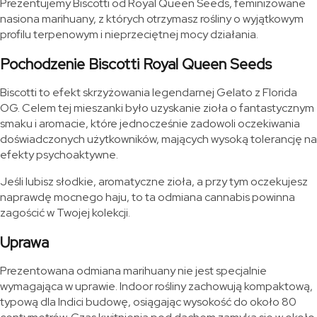
Prezentujemy Biscotti od Royal Queen Seeds, feminizowane
nasiona marihuany, z których otrzymasz rośliny o wyjątkowym
profilu terpenowym i nieprzeciętnej mocy działania.
Pochodzenie Biscotti Royal Queen Seeds
Biscotti to efekt skrzyżowania legendarnej Gelato z Florida
OG. Celem tej mieszanki było uzyskanie zioła o fantastycznym
smaku i aromacie, które jednocześnie zadowoli oczekiwania
doświadczonych użytkowników, mających wysoką tolerancję na
efekty psychoaktywne.
Jeśli lubisz słodkie, aromatyczne zioła, a przy tym oczekujesz
naprawdę mocnego haju, to ta odmiana cannabis powinna
zagościć w Twojej kolekcji.
Uprawa
Prezentowana odmiana marihuany nie jest specjalnie
wymagająca w uprawie. Indoor rośliny zachowują kompaktową,
typową dla Indici budowę, osiągając wysokość do około 80