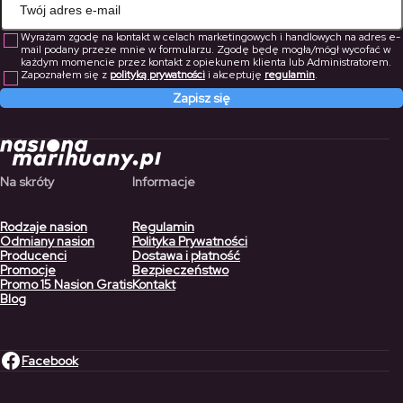
Wyrażam zgodę na kontakt w celach marketingowych i handlowych na adres e-
mail podany przeze mnie w formularzu. Zgodę będę mogła/mógł wycofać w
każdym momencie przez kontakt z opiekunem klienta lub Administratorem.
Zapoznałem się z
polityką prywatności
i akceptuję
regulamin
.
Zapisz się
Na skróty
Informacje
Rodzaje nasion
Regulamin
Odmiany nasion
Polityka Prywatności
Producenci
Dostawa i płatność
Promocje
Bezpieczeństwo
Promo 15 Nasion Gratis
Kontakt
Blog
Facebook