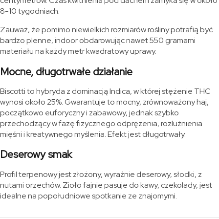
centymetrów. Czas kwitnienia pod dachem zamyka się w około
8-10 tygodniach.
Zauważ, że pomimo niewielkich rozmiarów rośliny potrafią być
bardzo plenne, indoor obdarowując nawet 550 gramami
materiału na każdy metr kwadratowy uprawy.
Mocne, długotrwałe działanie
Biscotti to hybryda z dominacją Indica, w której stężenie THC
wynosi około 25%. Gwarantuje to mocny, zrównoważony haj,
początkowo euforyczny i zabawowy, jednak szybko
przechodzący w fazę fizycznego odprężenia, rozluźnienia
mięśni i kreatywnego myślenia. Efekt jest długotrwały.
Deserowy smak
Profil terpenowy jest złożony, wyraźnie deserowy, słodki, z
nutami orzechów. Zioło fajnie pasuje do kawy, czekolady, jest
idealne na popołudniowe spotkanie ze znajomymi.