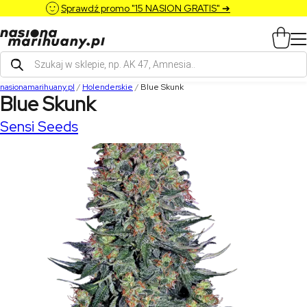
Sprawdź promo "15 NASION GRATIS" ➔
Wyszukiwarka
produktów
nasionamarihuany.pl
/
Holenderskie
/
Blue Skunk
Blue Skunk
Sensi Seeds