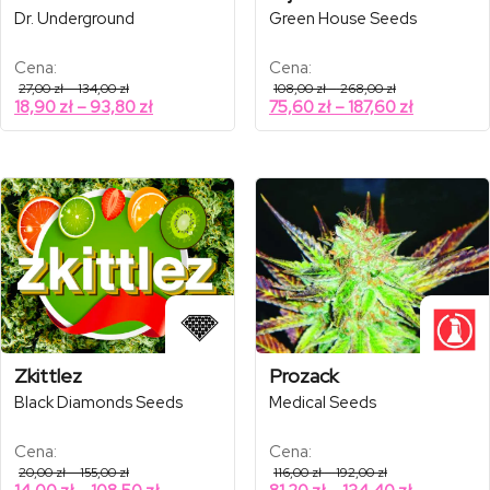
Dr. Underground
Green House Seeds
Cena:
Cena:
Zakres
Zakres
27,00
zł
–
134,00
zł
108,00
zł
–
268,00
zł
cen:
cen:
Zakres
Zakres
18,90
zł
–
93,80
zł
75,60
zł
–
187,60
zł
od
od
cen:
cen:
27,00 zł
108,00 zł
od
od
do
do
134,00 zł
268,00 zł
18,90 zł
75,60 zł
do
do
93,80 zł
187,60 zł
Zkittlez
Prozack
Black Diamonds Seeds
Medical Seeds
Cena:
Cena:
Zakres
Zakres
20,00
zł
–
155,00
zł
116,00
zł
–
192,00
zł
cen:
cen:
Zakres
Zakres