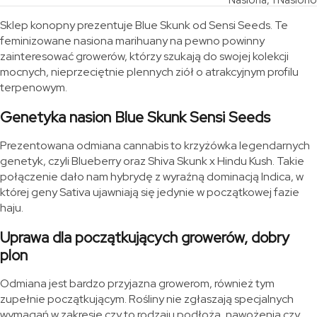
Nasiona, 1 Nasiono
Sklep konopny prezentuje Blue Skunk od Sensi Seeds. Te
feminizowane nasiona marihuany na pewno powinny
zainteresować growerów, którzy szukają do swojej kolekcji
mocnych, nieprzeciętnie plennych ziół o atrakcyjnym profilu
terpenowym.
Genetyka nasion Blue Skunk Sensi Seeds
Prezentowana odmiana cannabis to krzyżówka legendarnych
genetyk, czyli Blueberry oraz Shiva Skunk x Hindu Kush. Takie
połączenie dało nam hybrydę z wyraźną dominacją Indica, w
której geny Sativa ujawniają się jedynie w początkowej fazie
haju.
Uprawa dla początkujących growerów, dobry
plon
Odmiana jest bardzo przyjazna growerom, również tym
zupełnie początkującym. Rośliny nie zgłaszają specjalnych
wymagań w zakresie czy to rodzaju podłoża, nawożenia czy