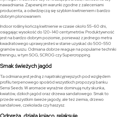
nawadniania. Zapewnij im warunki zgodne z zaleceniami
producenta, a odwdzięczą się szybkim kwitnieniem i bardzo
dobrym plonowaniem.
Indoor rośliny kończą kwitnienie w czasie około 55-60 dni,
osiągając wysokość do 120-140 centymetrów. Produktywność
jest na bardzo dobrym poziomie, ponieważ z jednego metra
kwadratowego uprawy jesteś w stanie uzyskać do 500-550
gramów suszu. Odmiana dobrze reaguje na popularne techniki
treningu, w tym SOG, SCROG czy Supercropping.
Smak świeżych jagód
Ta odmiana jest jedną z najatrakcyjniejszych pod względem
profilu terpenowego spośród wszystkich propozycji banku
Sensi Seeds. W aromacie wyraźnie dominują nuty skunka,
kwiatów, dzikich jagód oraz drzewa sandałowego. Smak to
przede wszystkim świeże jagody, ale też ziemia, drzewo
sandałowe, czekolada czy haszysz.
Odpręża, działa kojąco, relaksuje