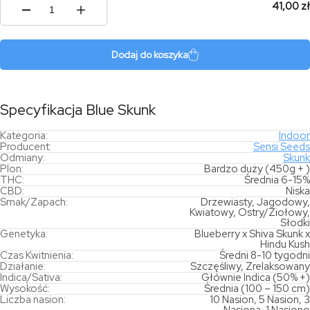
41,00 zł
ilość
Blue
Skunk
Dodaj do koszyka
Specyfikacja Blue Skunk
Kategoria:
Indoor
Producent:
Sensi Seeds
Odmiany:
Skunk
Plon:
Bardzo duży (450g + )
THC:
Średnia 6-15%
CBD:
Niska
Smak/Zapach:
Drzewiasty, Jagodowy,
Kwiatowy, Ostry/Ziołowy,
Słodki
Genetyka:
Blueberry x Shiva Skunk x
Hindu Kush
Czas Kwitnienia:
Średni 8-10 tygodni
Działanie:
Szczęśliwy, Zrelaksowany
Indica/Sativa:
Głównie Indica (50% +)
Wysokość:
Średnia (100 – 150 cm)
Liczba nasion:
10 Nasion, 5 Nasion, 3