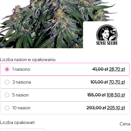
Liczba nasion w opakowaniu
1 nasiono
41,00
zł
28,70
zł
3 nasiona
101,00
zł
70,70
zł
5 nasion
155,00
zł
108,50
zł
10 nasion
293,00
zł
205,10
zł
Liczba opakowań:
Cena: