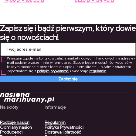
14,00
zł
–
108,50
zł
81,20
zł
–
134,40
zł
od
od
cen:
cen:
20,00 zł
116,00 zł
od
od
do
do
155,00 zł
192,00 zł
14,00 zł
81,20 zł
do
do
Zapisz się i bądź pierwszym, który dowie
108,50 zł
134,40 zł
się o nowościach!
Wyrażam zgodę na kontakt w celach marketingowych i handlowych na adres e-
mail podany przeze mnie w formularzu. Zgodę będę mogła/mógł wycofać w
każdym momencie przez kontakt z opiekunem klienta lub Administratorem.
Zapoznałem się z
polityką prywatności
i akceptuję
regulamin
.
Zapisz się
Na skróty
Informacje
Rodzaje nasion
Regulamin
Odmiany nasion
Polityka Prywatności
Producenci
Dostawa i płatność