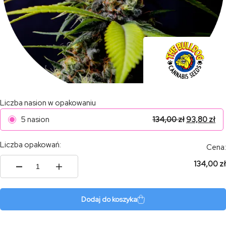
Liczba nasion w opakowaniu
5 nasion
134,00
zł
93,80
zł
Liczba opakowań:
Cena:
134,00 zł
ilość
Blueberry
420
Auto
Dodaj do koszyka