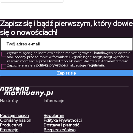
od
do
cen:
68,00 zł
2180,00 zł
35,00 zł
od
do
do
405,00 zł
47,60 zł
1526,00 
do
Zapisz się i bądź pierwszym, który dowie
283,50 zł
się o nowościach!
Wyrażam zgodę na kontakt w celach marketingowych i handlowych na adres e-
mail podany przeze mnie w formularzu. Zgodę będę mogła/mógł wycofać w
każdym momencie przez kontakt z opiekunem klienta lub Administratorem.
Zapoznałem się z
polityką prywatności
i akceptuję
regulamin
.
Zapisz się
Na skróty
Informacje
Rodzaje nasion
Regulamin
Odmiany nasion
Polityka Prywatności
Producenci
Dostawa i płatność
Promocje
Bezpieczeństwo