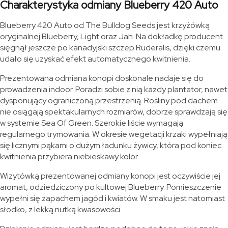
Charakterystyka odmiany Blueberry 420 Auto
Blueberry 420 Auto od The Bulldog Seeds jest krzyżówką
oryginalnej Blueberry, Light oraz Jah. Na dokładkę producent
sięgnął jeszcze po kanadyjski szczep Ruderalis, dzięki czemu
udało się uzyskać efekt automatycznego kwitnienia.
Prezentowana odmiana konopi doskonale nadaje się do
prowadzenia indoor. Poradzi sobie z nią każdy plantator, nawet
dysponujący ograniczoną przestrzenią. Rośliny pod dachem
nie osiągają spektakularnych rozmiarów, dobrze sprawdzają się
w systemie Sea Of Green. Szerokie liście wymagają
regularnego trymowania. W okresie wegetacji krzaki wypełniają
się licznymi pąkami o dużym ładunku żywicy, która pod koniec
kwitnienia przybiera niebieskawy kolor.
Wizytówką prezentowanej odmiany konopi jest oczywiście jej
aromat, odziedziczony po kultowej Blueberry. Pomieszczenie
wypełni się zapachem jagód i kwiatów. W smaku jest natomiast
słodko, z lekką nutką kwasowości.