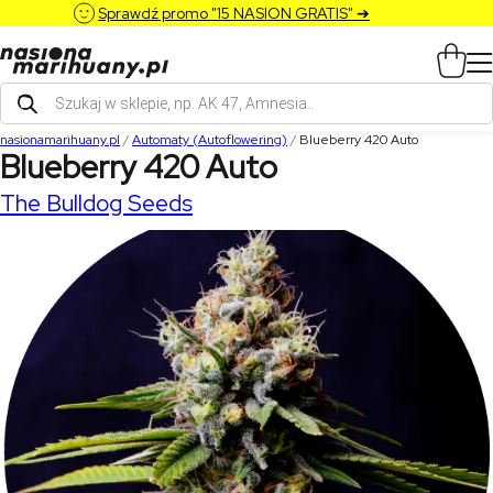
Sprawdź promo "15 NASION GRATIS" ➔
Wyszukiwarka
produktów
nasionamarihuany.pl
/
Automaty (Autoflowering)
/
Blueberry 420 Auto
Blueberry 420 Auto
The Bulldog Seeds