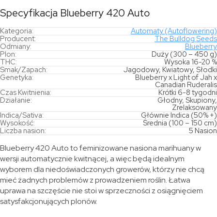
Specyfikacja Blueberry 420 Auto
Kategoria:
Automaty (Autoflowering)
Producent:
The Bulldog Seeds
Odmiany:
Blueberry
Plon:
Duży (300 – 450 g)
THC:
Wysoka 16-20 %
Smak/Zapach:
Jagodowy, Kwiatowy, Słodki
Genetyka:
Blueberry x Light of Jah x
Canadian Ruderalis
Czas Kwitnienia:
Krótki 6-8 tygodni
Działanie:
Głodny, Skupiony,
Zrelaksowany
Indica/Sativa:
Głównie Indica (50% +)
Wysokość:
Średnia (100 – 150 cm)
Liczba nasion:
5 Nasion
Blueberry 420 Auto to feminizowane nasiona marihuany w
wersji automatycznie kwitnącej, a więc będą idealnym
wyborem dla niedoświadczonych growerów, którzy nie chcą
mieć żadnych problemów z prowadzeniem roślin. Łatwa
uprawa na szczęście nie stoi w sprzeczności z osiągnięciem
satysfakcjonujących plonów.