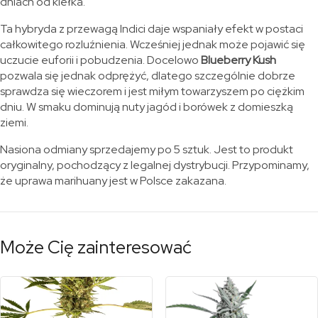
dniach od kiełka.
Ta hybryda z przewagą Indici daje wspaniały efekt w postaci
całkowitego rozluźnienia. Wcześniej jednak może pojawić się
uczucie euforii i pobudzenia. Docelowo
Blueberry Kush
pozwala się jednak odprężyć, dlatego szczególnie dobrze
sprawdza się wieczorem i jest miłym towarzyszem po ciężkim
dniu. W smaku dominują nuty jagód i borówek z domieszką
ziemi.
Nasiona odmiany sprzedajemy po 5 sztuk. Jest to produkt
oryginalny, pochodzący z legalnej dystrybucji. Przypominamy,
że uprawa marihuany jest w Polsce zakazana.
Może Cię zainteresować