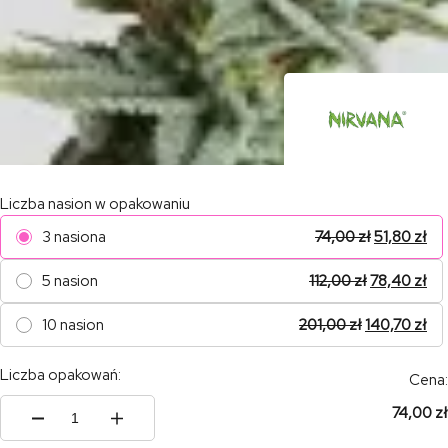
Liczba nasion w opakowaniu
3 nasiona
74,00
zł
51,80
zł
5 nasion
112,00
zł
78,40
zł
10 nasion
201,00
zł
140,70
zł
Liczba opakowań:
Cena:
74,00 zł
ilość
Blueberry