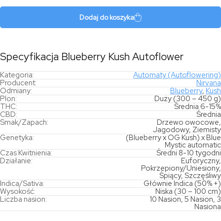
Kush
Autoflower
Dodaj do koszyka
Specyfikacja Blueberry Kush Autoflower
Kategoria:
Automaty (Autoflowering)
Producent:
Nirvana
Odmiany:
Blueberry
,
Kush
Plon:
Duży (300 – 450 g)
THC:
Średnia 6-15%
CBD:
Średnia
Smak/Zapach:
Drzewo owocowe,
Jagodowy, Ziemisty
Genetyka:
(Blueberry x OG Kush) x Blue
Mystic automatic
Czas Kwitnienia:
Średni 8-10 tygodni
Działanie:
Euforyczny,
Pokrzepiony/Uniesiony,
Śpiący, Szczęśliwy
Indica/Sativa:
Głównie Indica (50% +)
Wysokość:
Niska (30 – 100 cm)
Liczba nasion:
10 Nasion, 5 Nasion, 3
Nasiona