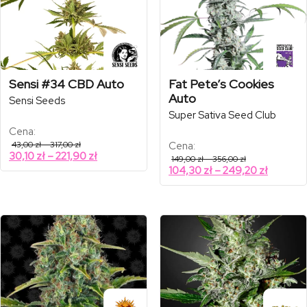
Sensi #34 CBD Auto
Fat Pete’s Cookies
Auto
Sensi Seeds
Super Sativa Seed Club
Cena:
Zakres
43,00
zł
–
317,00
zł
Cena:
cen:
Zakres
30,10
zł
–
221,90
zł
Zakres
149,00
zł
–
356,00
zł
od
cen:
cen:
Zakres
104,30
zł
–
249,20
zł
43,00 zł
od
od
do
cen:
149,00 zł
317,00 zł
30,10 zł
od
do
do
356,00 zł
104,30 z
221,90 zł
do
249,20 