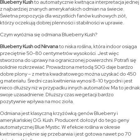
Blueberry Kush
to automatycznie kwitnąca interpretacja jednej
z najbardziej znanych amerykańskich odmian na świecie.
Świetna propozycja dla wszystkich fanów kushowych ziół,
którzy oczekują dobrej plenności i stabilności w uprawie.
Czym wyróżnia się odmiana Blueberry Kush?
Blueberry Kush od Nirvana
to niska roślina, która indoor osiąga
przeciętnie 50-80 centymetrów wysokości. Jest więc
stworzona do uprawy na ograniczonej powierzchni. Potrafi się
solidnie rozkrzewiać. Prowadzona metodą SOG daje bardzo
dobre plony – z metra kwadratowego można uzyskać do 450
g materiału. Średni czas kwitnienia wynosi 8-10 tygodni i jest
nieco dłuższy niż w przypadku innych automatów. Ma to jednak
swoje uzasadnienie. Dłuższy czas wegetacji bardzo
pozytywnie wpływa na moc zioła.
Odmiana jest klasyczną krzyżówką genów Blueberry i
amerykańskiej O.G. Kush. Producent dołożył do tego geny
automatycznej Blue Mystic. W efekcie roślina w okresie
kwitnienia pięknie się przebarwia i jest gotowa nawet po 70