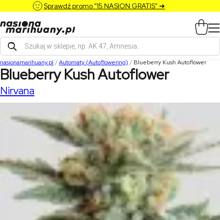
Sprawdź promo "15 NASION GRATIS" ➔
Wyszukiwarka
produktów
nasionamarihuany.pl
/
Automaty (Autoflowering)
/
Blueberry Kush Autoflower
Blueberry Kush Autoflower
Nirvana