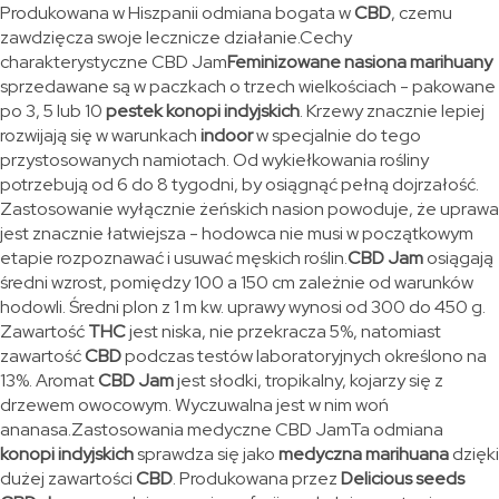
Produkowana w Hiszpanii odmiana bogata w
CBD
, czemu
zawdzięcza swoje lecznicze działanie.Cechy
charakterystyczne CBD Jam
Feminizowane nasiona marihuany
sprzedawane są w paczkach o trzech wielkościach - pakowane
po 3, 5 lub 10
pestek konopi indyjskich
. Krzewy znacznie lepiej
rozwijają się w warunkach
indoor
w specjalnie do tego
przystosowanych namiotach. Od wykiełkowania rośliny
potrzebują od 6 do 8 tygodni, by osiągnąć pełną dojrzałość.
Zastosowanie wyłącznie żeńskich nasion powoduje, że uprawa
jest znacznie łatwiejsza - hodowca nie musi w początkowym
etapie rozpoznawać i usuwać męskich roślin.
CBD Jam
osiągają
średni wzrost, pomiędzy 100 a 150 cm zależnie od warunków
hodowli. Średni plon z 1 m kw. uprawy wynosi od 300 do 450 g.
Zawartość
THC
jest niska, nie przekracza 5%, natomiast
zawartość
CBD
podczas testów laboratoryjnych określono na
13%. Aromat
CBD Jam
jest słodki, tropikalny, kojarzy się z
drzewem owocowym. Wyczuwalna jest w nim woń
ananasa.Zastosowania medyczne CBD JamTa odmiana
konopi indyjskich
sprawdza się jako
medyczna marihuana
dzięki
dużej zawartości
CBD
. Produkowana przez
Delicious seeds