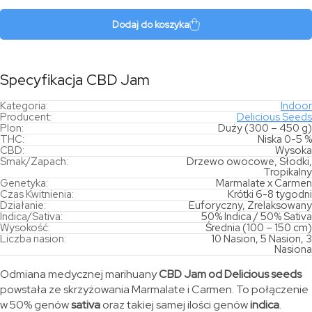
Jam
Dodaj do koszyka
Specyfikacja CBD Jam
Kategoria:
Indoor
Producent:
Delicious Seeds
Plon:
Duży (300 – 450 g)
THC:
Niska 0-5 %
CBD:
Wysoka
Smak/Zapach:
Drzewo owocowe, Słodki,
Tropikalny
Genetyka:
Marmalate x Carmen
Czas Kwitnienia:
Krótki 6-8 tygodni
Działanie:
Euforyczny, Zrelaksowany
Indica/Sativa:
50% Indica / 50% Sativa
Wysokość:
Średnia (100 – 150 cm)
Liczba nasion:
10 Nasion, 5 Nasion, 3
Nasiona
Odmiana medycznej marihuany
CBD Jam od Delicious seeds
powstała ze skrzyżowania Marmalate i Carmen. To połączenie
w 50% genów
sativa
oraz takiej samej ilości genów
indica
.