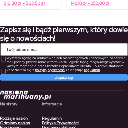
cen:
cen:
Zakres
Zakres
216,30
zł
–
563,50
zł
142,10
zł
–
252,00
zł
od
od
cen:
cen:
309,00 zł
203,00 zł
od
od
do
do
805,00 zł
360,00 zł
216,30 zł
142,10 zł
do
do
Zapisz się i bądź pierwszym, który dowie
563,50 zł
252,00 zł
się o nowościach!
Wyrażam zgodę na kontakt w celach marketingowych i handlowych na adres e-
mail podany przeze mnie w formularzu. Zgodę będę mogła/mógł wycofać w
każdym momencie przez kontakt z opiekunem klienta lub Administratorem.
Zapoznałem się z
polityką prywatności
i akceptuję
regulamin
.
Zapisz się
Na skróty
Informacje
Rodzaje nasion
Regulamin
Odmiany nasion
Polityka Prywatności
Producenci
Dostawa i płatność