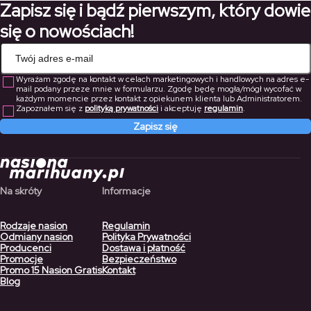
Zapisz się i bądź pierwszym, który dowie
236,60 zł
się o nowościach!
Wyrażam zgodę na kontakt w celach marketingowych i handlowych na adres e-
mail podany przeze mnie w formularzu. Zgodę będę mogła/mógł wycofać w
każdym momencie przez kontakt z opiekunem klienta lub Administratorem.
Zapoznałem się z
polityką prywatności
i akceptuję
regulamin
.
Zapisz się
Na skróty
Informacje
Rodzaje nasion
Regulamin
Odmiany nasion
Polityka Prywatności
Producenci
Dostawa i płatność
Promocje
Bezpieczeństwo
Promo 15 Nasion Gratis
Kontakt
Blog