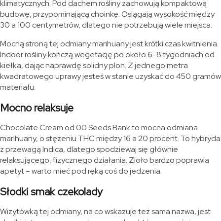
klimatycznych. Pod dachem rośliny zachowują kompaktową
budowę, przypominającą choinkę. Osiągają wysokość między
30 a 100 centymetrów, dlatego nie potrzebują wiele miejsca.
Mocną stroną tej odmiany marihuany jest krótki czas kwitnienia.
Indoor rośliny kończą wegetację po około 6-8 tygodniach od
kiełka, dając naprawdę solidny plon. Z jednego metra
kwadratowego uprawy jesteś w stanie uzyskać do 450 gramów
materiału.
Mocno relaksuje
Chocolate Cream od 00 Seeds Bank to mocna odmiana
marihuany, o stężeniu THC między 16 a 20 procent. To hybryda
z przewagą Indica, dlatego spodziewaj się głównie
relaksującego, fizycznego działania. Zioło bardzo poprawia
apetyt – warto mieć pod ręką coś do jedzenia.
Słodki smak czekolady
Wizytówką tej odmiany, na co wskazuje też sama nazwa, jest