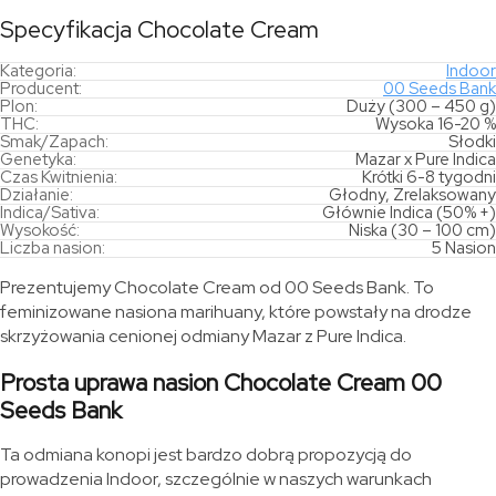
Specyfikacja Chocolate Cream
Kategoria:
Indoor
Producent:
00 Seeds Bank
Plon:
Duży (300 – 450 g)
THC:
Wysoka 16-20 %
Smak/Zapach:
Słodki
Genetyka:
Mazar x Pure Indica
Czas Kwitnienia:
Krótki 6-8 tygodni
Działanie:
Głodny, Zrelaksowany
Indica/Sativa:
Głównie Indica (50% +)
Wysokość:
Niska (30 – 100 cm)
Liczba nasion:
5 Nasion
Prezentujemy Chocolate Cream od 00 Seeds Bank. To
feminizowane nasiona marihuany, które powstały na drodze
skrzyżowania cenionej odmiany Mazar z Pure Indica.
Prosta uprawa nasion Chocolate Cream 00
Seeds Bank
Ta odmiana konopi jest bardzo dobrą propozycją do
prowadzenia Indoor, szczególnie w naszych warunkach