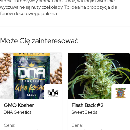
słodki, intensywny aromat oraz smak, w którym wyraźnie
wyczuwalne są nuty czekolady. To idealna propozycja dla
fanów deserowego palenia.
Może Cię zainteresować
GMO Kosher
Flash Back #2
DNA Genetics
Sweet Seeds
Cena:
Cena:
Zakres
Zakres