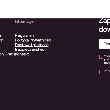
do
1089,90 zł
Zap
Informacje
dow
on
Regulamin
on
Polityka Prywatności
Dostawa i płatność
Bezpieczeństwo
on Gratis
Kontakt
Wyra
pod
mome
Zap