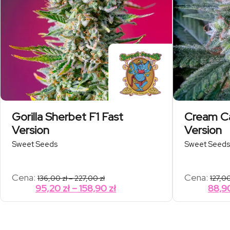
Gorilla Sherbet F1 Fast
Cream Ca
Version
Version
Sweet Seeds
Sweet Seeds
Zakres
Cena:
Cena:
136,00
zł
–
227,00
zł
127,0
cen:
Zakres
95,20
zł
–
158,90
zł
88,9
od
cen:
136,00 zł
od
do
227,00 zł
95,20 zł