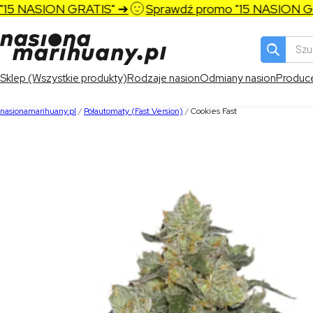
 NASION GRATIS" ➔
Sprawdź promo "15 NASION GRAT
Wyszukiw
produktó
Sklep (Wszystkie produkty)
Rodzaje nasion
Odmiany nasion
Produc
nasionamarihuany.pl
/
Półautomaty (Fast Version)
/
Cookies Fast