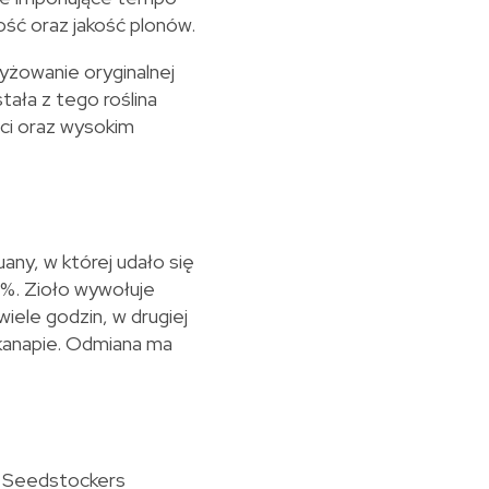
ść oraz jakość plonów.
yżowanie oryginalnej
ała z tego roślina
ści oraz wysokim
ny, w której udało się
%. Zioło wywołuje
wiele godzin, w drugiej
 kanapie. Odmiana ma
u Seedstockers