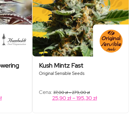
owering
Kush Mintz Fast
Original Sensible Seeds
res
Zakres
Cena:
37,00
zł
–
279,00
zł
:
cen:
Zakres
Zakres
ł
25,90
zł
–
195,30
zł
od
cen:
cen:
50 zł
37,00 zł
od
od
do
,00 zł
279,00 zł
110,25 zł
25,90 zł
do
do
308,70 zł
195,30 zł