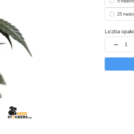
5 nasion
25 nasi
Liczba opak
ilość
Cooki
Fast