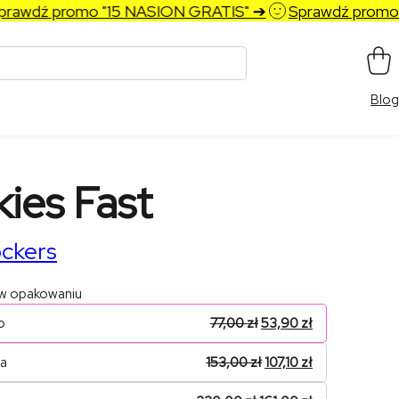
wdź promo "15 NASION GRATIS" ➔
Sprawdź promo "1
Blog
ies Fast
ckers
 w opakowaniu
o
77,00
zł
53,90
zł
na
153,00
zł
107,10
zł