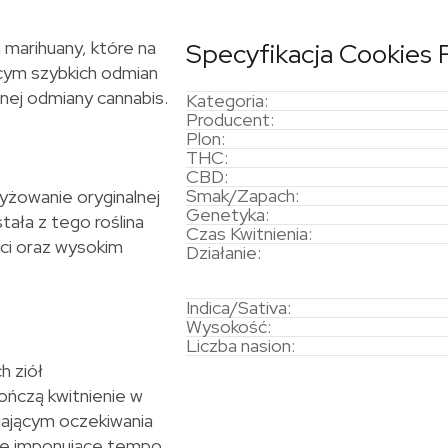
marihuany, które na
Specyfikacja Cookies 
cym szybkich odmian
nej odmiany cannabis.
Kategoria:
Producent:
Plon:
THC:
CBD:
Smak/Zapach:
yżowanie oryginalnej
Genetyka:
ała z tego roślina
Czas Kwitnienia:
ści oraz wysokim
Działanie:
Indica/Sativa:
Wysokość:
Liczba nasion:
h ziół
ończą kwitnienie w
iającym oczekiwania
 że imponujące tempo