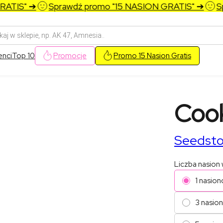
IS" ➔
Sprawdź promo "15 NASION GRATIS" ➔
Spra
arka
w
enci
Top 10
Promocje
Promo 15 Nasion Gratis
Cook
Seedsto
Liczba nasion
1 nasion
3 nasio