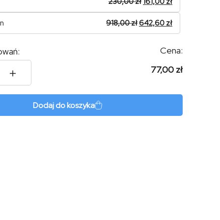
230,00
zł
161,00
zł
on
918,00
zł
642,60
zł
Cena:
owań:
77,00 zł
es
Dodaj do koszyka