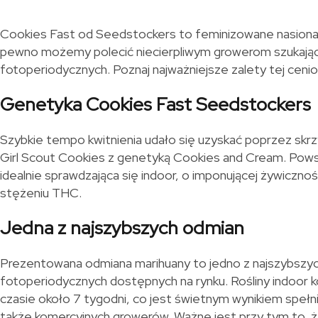
Cookies Fast od Seedstockers to feminizowane nasiona 
pewno możemy polecić niecierpliwym growerom szukają
fotoperiodycznych. Poznaj najważniejsze zalety tej cenio
Genetyka Cookies Fast Seedstockers
Szybkie tempo kwitnienia udało się uzyskać poprzez skrz
Girl Scout Cookies z genetyką Cookies and Cream. Powst
idealnie sprawdzająca się indoor, o imponującej żywiczno
stężeniu THC.
Jedna z najszybszych odmian
Prezentowana odmiana marihuany to jedno z najszybszyc
fotoperiodycznych dostępnych na rynku. Rośliny indoor k
czasie około 7 tygodni, co jest świetnym wynikiem spełn
także komercyjnych growerów. Ważne jest przy tym to,