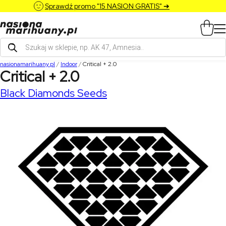
Sprawdź promo "15 NASION GRATIS" ➔
Wyszukiwarka
produktów
nasionamarihuany.pl
/
Indoor
/
Critical + 2.0
Critical + 2.0
Black Diamonds Seeds