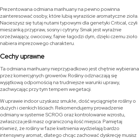
Prezentowana odmiana marihuany na pewno powinna
zainteresować osoby, które lubią wyraziście aromatyczne zioła.
Nacieszysz się tutaj nutami typowymi dla genetyki Critical, czyli
mieszanką przypraw, sosny i cytryny. Smak jest wyraźnie
orzeźwiający, owocowy, fajnie łagodzi dym, dzięki czemu zioło
nabiera imprezowego charakteru.
Cechy uprawne
Ta odmiana marihuany nieprzypadkowo jest chętnie wybierana
przez komercyjnych growerów. Rośliny odznaczają się
wyjątkową odpornością na trudniejsze warunki uprawy,
zachwycając przy tym tempem wegetacji.
W uprawie indoor uzyskasz smukłe, dość wyciągnięte rośliny o
dużych i cienkich liściach. Rekomendujemy prowadzenie
odmiany w systemie SCROG oraz kontrolowanie wzrostu,
zwłaszcza jeśli masz ograniczoną ilość miejsca. Pamiętaj
również, że rośliny w fazie kwitnienia wydzielają bardzo
intensywny aromat, dlatego chcąc zachować dyskrecję musisz