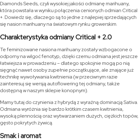
Diamonds Seeds, czyli wysokiej jakości odmianę marihuany,
która powstała w wyniku połączenia cenionych odmian Critical
+. Dowiedz się, dlaczego są to jedne z najlepiej sprzedających
się nasion marihuany na światowym rynku growerskim.
Charakterystyka odmiany Critical + 2.0
Te feminizowane nasiona marihuany zostały wzbogacone o
odporny na wilgoć fenotyp, dzięki czemu odmiana jest jeszcze
łatwiejsza w prowadzeniu – dlatego spokojnie mogą po nią
sięgnąć nawet osoby zupełnie początkujące, ale znające już
technikę wywoływania kwitnienia (w przeciwnym razie
zainteresuj się wersją autoflowering tej odmiany, także
dostępną w naszym sklepie konopnym).
Mamy tutaj do czynienia z hybrydą z wyraźną dominacją Sativa.
Odmiana wyróżnia się bardzo krótkim czasem kwitnienia,
wysoką plennością oraz wytwarzaniem dużych, ciężkich topów,
gęsto pokrytych żywicą.
Smak i aromat