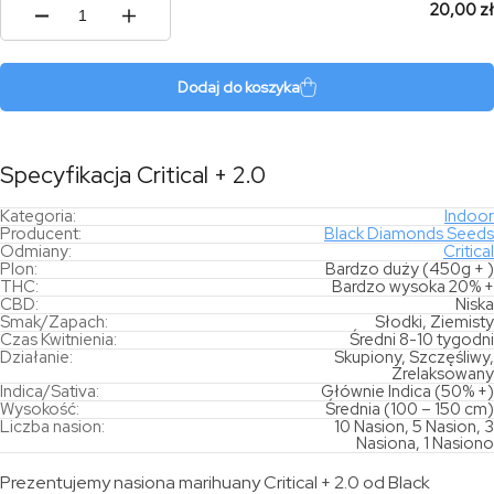
20,00 zł
ilość
Critical
+
2.0
Dodaj do koszyka
Specyfikacja Critical + 2.0
Kategoria:
Indoor
Producent:
Black Diamonds Seeds
Odmiany:
Critical
Plon:
Bardzo duży (450g + )
THC:
Bardzo wysoka 20% +
CBD:
Niska
Smak/Zapach:
Słodki, Ziemisty
Czas Kwitnienia:
Średni 8-10 tygodni
Działanie:
Skupiony, Szczęśliwy,
Zrelaksowany
Indica/Sativa:
Głównie Indica (50% +)
Wysokość:
Średnia (100 – 150 cm)
Liczba nasion:
10 Nasion, 5 Nasion, 3
Nasiona, 1 Nasiono
Prezentujemy nasiona marihuany Critical + 2.0 od Black