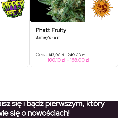
Phatt Fruity
Barney's Farm
res
Zakres
Cena:
143,00
zł
–
240,00
zł
cen:
Zakres
Zakres
ł
100,10
zł
–
168,00
zł
od
cen:
cen:
0 zł
143,00 zł
od
od
do
00 zł
240,00 zł
25,90 zł
100,10 zł
do
do
124,60 zł
168,00 zł
isz się i bądź pierwszym, który
ie się o nowościach!