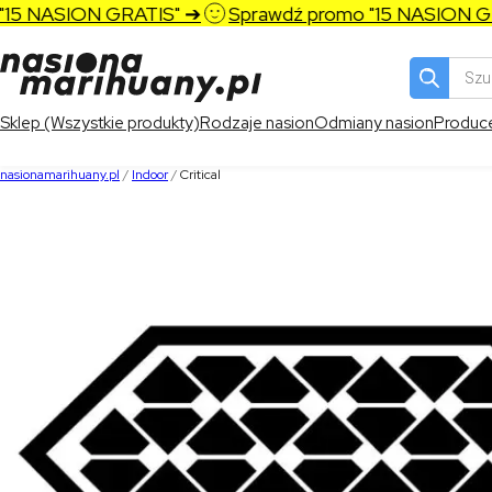
5 NASION GRATIS" ➔
Sprawdź promo "15 NASION GRA
Wyszukiw
produktó
Sklep (Wszystkie produkty)
Rodzaje nasion
Odmiany nasion
Produc
nasionamarihuany.pl
/
Indoor
/
Critical