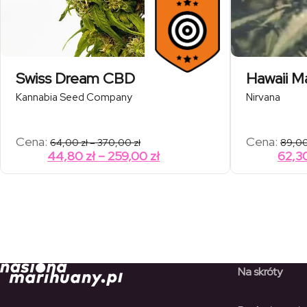
Swiss Dream CBD
Hawaii M
Kannabia Seed Company
Nirvana
Zakres
Cena:
Cena:
64,00
zł
–
370,00
zł
89,0
cen:
Zakres
44,80
zł
–
259,00
zł
62,3
od
cen:
64,00 zł
od
do
370,00 zł
44,80 zł
do
259,00 zł
Na skróty