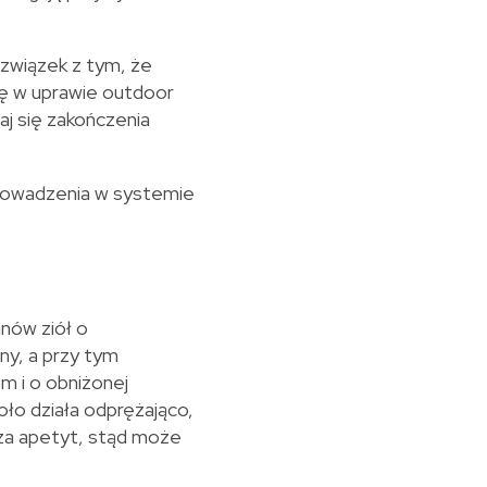
 związek z tym, że
ię w uprawie outdoor
j się zakończenia
rowadzenia w systemie
nów ziół o
ny, a przy tym
 i o obniżonej
oło działa odprężająco,
udza apetyt, stąd może