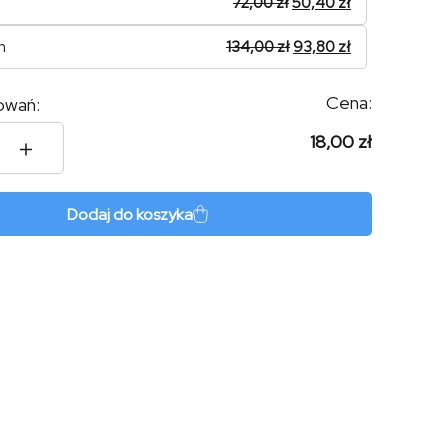
72,00
zł
50,40
zł
n
134,00
zł
93,80
zł
Cena:
owań:
18,00 zł
l
Dodaj do koszyka