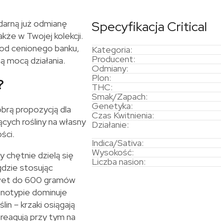
darną już odmianę
Specyfikacja Critical
kże w Twojej kolekcji.
o od cenionego banku,
Kategoria:
Producent:
ą mocą działania.
Odmiany:
Plon:
?
THC:
Smak/Zapach:
Genetyka:
brą propozycją dla
Czas Kwitnienia:
cych rośliny na własny
Działanie:
ści.
Indica/Sativa:
Wysokość:
y chętnie dzielą się
Liczba nasion:
gdzie stosując
awet do 600 gramów
notypie dominuje
in – krzaki osiągają
 reagują przy tym na