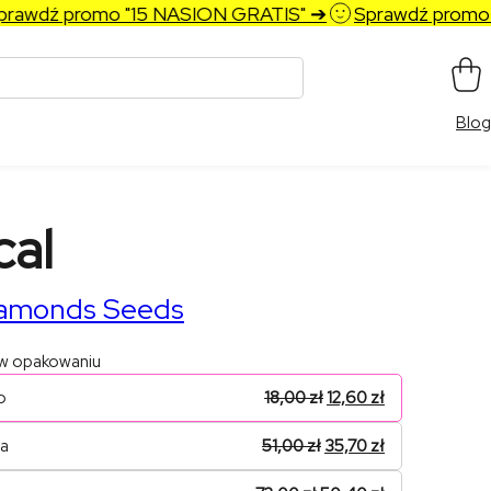
wdź promo "15 NASION GRATIS" ➔
Sprawdź promo "1
Blog
cal
iamonds Seeds
 w opakowaniu
o
18,00
zł
12,60
zł
na
51,00
zł
35,70
zł