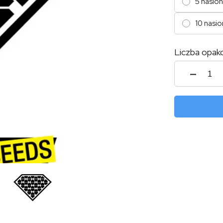
5 nasion
10 nasio
Liczba opak
ilość
Critica