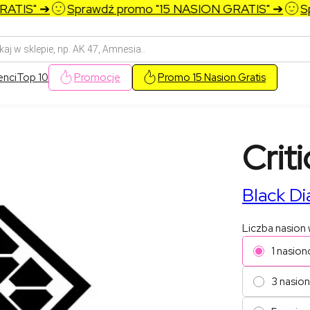
TIS" ➔
Sprawdź promo "15 NASION GRATIS" ➔
Spra
arka
w
enci
Top 10
Promocje
Promo 15 Nasion Gratis
Criti
Black D
Liczba nasion
1 nasion
3 nasio