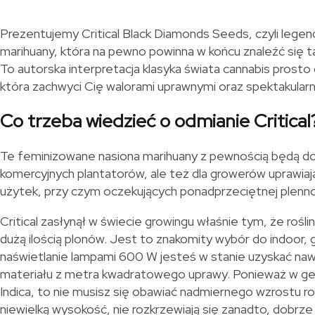
Prezentujemy Critical Black Diamonds Seeds, czyli legen
marihuany, która na pewno powinna w końcu znaleźć się ta
To autorska interpretacja klasyka świata cannabis prost
która zachwyci Cię walorami uprawnymi oraz spektakularn
Co trzeba wiedzieć o odmianie Critical
Te feminizowane nasiona marihuany z pewnością będą do
komercyjnych plantatorów, ale też dla growerów uprawiają
użytek, przy czym oczekujących ponadprzeciętnej plenno
Critical zasłynął w świecie growingu właśnie tym, że roślin
dużą ilością plonów. Jest to znakomity wybór do indoor, 
naświetlanie lampami 600 W jesteś w stanie uzyskać n
materiału z metra kwadratowego uprawy. Ponieważ w ge
Indica, to nie musisz się obawiać nadmiernego wzrostu rośl
niewielką wysokość, nie rozkrzewiają się zanadto, dobrze