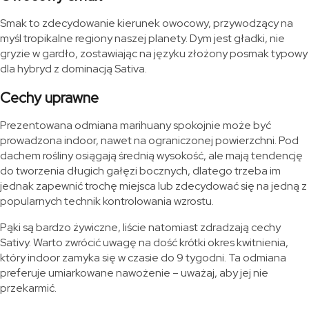
Smak to zdecydowanie kierunek owocowy, przywodzący na
myśl tropikalne regiony naszej planety. Dym jest gładki, nie
gryzie w gardło, zostawiając na języku złożony posmak typowy
dla hybryd z dominacją Sativa.
Cechy uprawne
Prezentowana odmiana marihuany spokojnie może być
prowadzona indoor, nawet na ograniczonej powierzchni. Pod
dachem rośliny osiągają średnią wysokość, ale mają tendencję
do tworzenia długich gałęzi bocznych, dlatego trzeba im
jednak zapewnić trochę miejsca lub zdecydować się na jedną z
popularnych technik kontrolowania wzrostu.
Pąki są bardzo żywiczne, liście natomiast zdradzają cechy
Sativy. Warto zwrócić uwagę na dość krótki okres kwitnienia,
który indoor zamyka się w czasie do 9 tygodni. Ta odmiana
preferuje umiarkowane nawożenie – uważaj, aby jej nie
przekarmić.