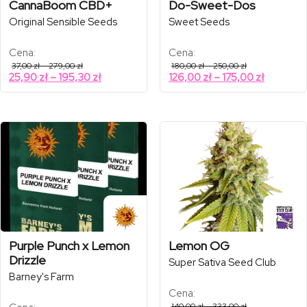
CannaBoom CBD+
Do-Sweet-Dos
Original Sensible Seeds
Sweet Seeds
Cena:
Cena:
Zakres
Zakres
37,00
zł
–
279,00
zł
180,00
zł
–
250,00
zł
cen:
cen:
Zakres
Zakres
25,90
zł
–
195,30
zł
126,00
zł
–
175,00
zł
od
od
cen:
cen:
37,00 zł
180,00 zł
od
od
do
do
279,00 zł
250,00 zł
25,90 zł
126,00 zł
do
do
195,30 zł
175,00 zł
Purple Punch x Lemon
Lemon OG
Drizzle
Super Sativa Seed Club
Barney's Farm
Cena:
Zakres
140,00
zł
–
333,00
zł