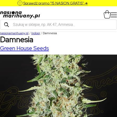
Sprawdź promo "15 NASION GRATIS" ➔
Wyszukiwarka
produktów
nasionamarihuany.pl
/
Indoor
/
Damnesia
Damnesia
Green House Seeds