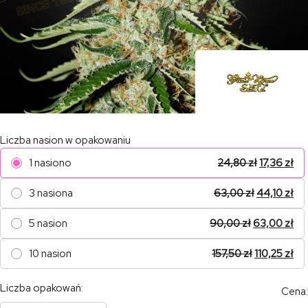
Liczba nasion w opakowaniu
1 nasiono
24,80
zł
17,36
zł
3 nasiona
63,00
zł
44,10
zł
5 nasion
90,00
zł
63,00
zł
10 nasion
157,50
zł
110,25
zł
Liczba opakowań:
Cena: