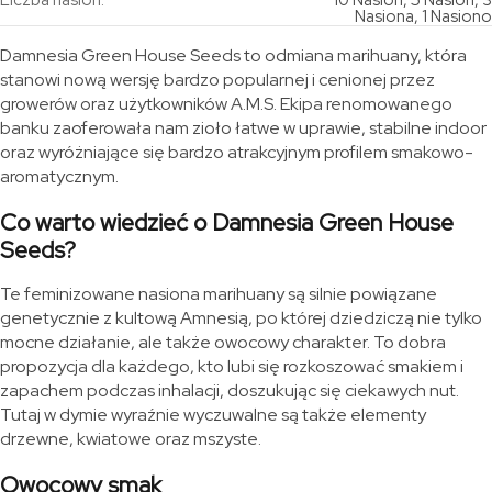
Liczba nasion:
10 Nasion, 5 Nasion, 3
Nasiona, 1 Nasiono
Damnesia Green House Seeds to odmiana marihuany, która
stanowi nową wersję bardzo popularnej i cenionej przez
growerów oraz użytkowników A.M.S. Ekipa renomowanego
banku zaoferowała nam zioło łatwe w uprawie, stabilne indoor
oraz wyróżniające się bardzo atrakcyjnym profilem smakowo-
aromatycznym.
Co warto wiedzieć o Damnesia Green House
Seeds?
Te feminizowane nasiona marihuany są silnie powiązane
genetycznie z kultową Amnesią, po której dziedziczą nie tylko
mocne działanie, ale także owocowy charakter. To dobra
propozycja dla każdego, kto lubi się rozkoszować smakiem i
zapachem podczas inhalacji, doszukując się ciekawych nut.
Tutaj w dymie wyraźnie wyczuwalne są także elementy
drzewne, kwiatowe oraz mszyste.
Owocowy smak