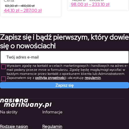
Cena:
cen:
Zakres
98,00
zł
–
233,10
zł
Zakres
63,00
zł
–
410,00
zł
od
cen:
cen:
Zakres
44,10
zł
–
287,00
zł
140,00 zł
od
od
do
cen:
63,00 zł
333,00 zł
98,00 zł
od
do
do
410,00 zł
44,10 zł
233,10 zł
do
Zapisz się i bądź pierwszym, który dowie
287,00 zł
się o nowościach!
Wyrażam zgodę na kontakt w celach marketingowych i handlowych na adres e-
mail podany przeze mnie w formularzu. Zgodę będę mogła/mógł wycofać w
każdym momencie przez kontakt z opiekunem klienta lub Administratorem.
Zapoznałem się z
polityką prywatności
i akceptuję
regulamin
.
Zapisz się
Na skróty
Informacje
Rodzaje nasion
Regulamin