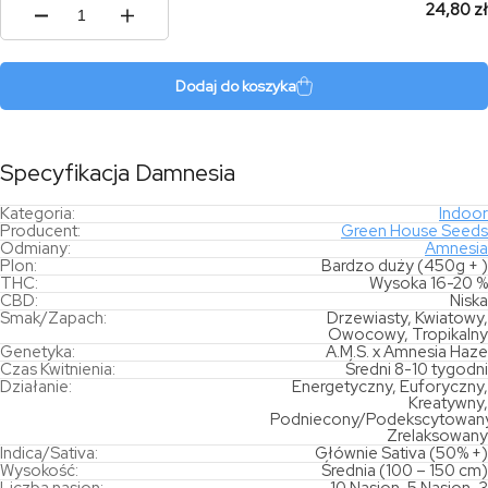
24,80 zł
ilość
Damnesia
Dodaj do koszyka
Specyfikacja Damnesia
Kategoria:
Indoor
Producent:
Green House Seeds
Odmiany:
Amnesia
Plon:
Bardzo duży (450g + )
THC:
Wysoka 16-20 %
CBD:
Niska
Smak/Zapach:
Drzewiasty, Kwiatowy,
Owocowy, Tropikalny
Genetyka:
A.M.S. x Amnesia Haze
Czas Kwitnienia:
Średni 8-10 tygodni
Działanie:
Energetyczny, Euforyczny,
Kreatywny,
Podniecony/Podekscytowany
Zrelaksowany
Indica/Sativa:
Głównie Sativa (50% +)
Wysokość:
Średnia (100 – 150 cm)