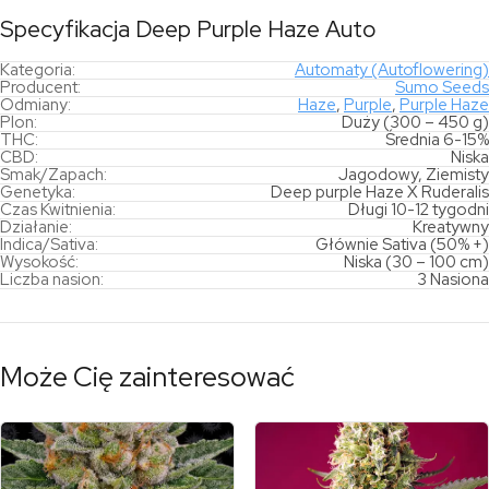
Specyfikacja Deep Purple Haze Auto
Kategoria:
Automaty (Autoflowering)
Producent:
Sumo Seeds
Odmiany:
Haze
,
Purple
,
Purple Haze
Plon:
Duży (300 – 450 g)
THC:
Średnia 6-15%
CBD:
Niska
Smak/Zapach:
Jagodowy, Ziemisty
Genetyka:
Deep purple Haze X Ruderalis
Czas Kwitnienia:
Długi 10-12 tygodni
Działanie:
Kreatywny
Indica/Sativa:
Głównie Sativa (50% +)
Wysokość:
Niska (30 – 100 cm)
Liczba nasion:
3 Nasiona
Może Cię zainteresować