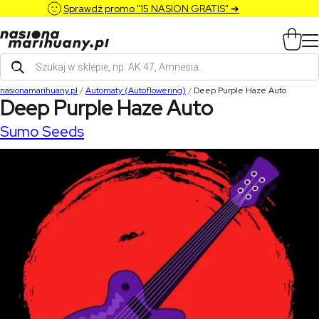
Sprawdź promo "15 NASION GRATIS" ➔
Wyszukiwarka
produktów
nasionamarihuany.pl
/
Automaty (Autoflowering)
/
Deep Purple Haze Auto
Deep Purple Haze Auto
Sumo Seeds