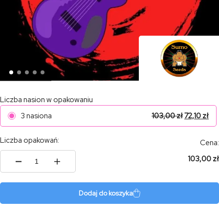
Liczba nasion w opakowaniu
3 nasiona
103,00
zł
72,10
zł
Liczba opakowań:
Cena:
103,00 zł
ilość
Deep
Purple
Haze
Dodaj do koszyka
Auto