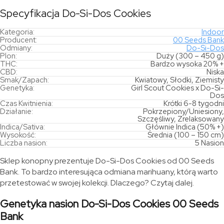
Specyfikacja Do-Si-Dos Cookies
Kategoria:
Indoor
Producent:
00 Seeds Bank
Odmiany:
Do-Si-Dos
Plon:
Duży (300 – 450 g)
THC:
Bardzo wysoka 20% +
CBD:
Niska
Smak/Zapach:
Kwiatowy, Słodki, Ziemisty
Genetyka:
Girl Scout Cookies x Do-Si-
Dos
Czas Kwitnienia:
Krótki 6-8 tygodni
Działanie:
Pokrzepiony/Uniesiony,
Szczęśliwy, Zrelaksowany
Indica/Sativa:
Głównie Indica (50% +)
Wysokość:
Średnia (100 – 150 cm)
Liczba nasion:
5 Nasion
Sklep konopny prezentuje Do-Si-Dos Cookies od 00 Seeds
Bank. To bardzo interesująca odmiana marihuany, którą warto
przetestować w swojej kolekcji. Dlaczego? Czytaj dalej.
Genetyka nasion Do-Si-Dos Cookies 00 Seeds
Bank