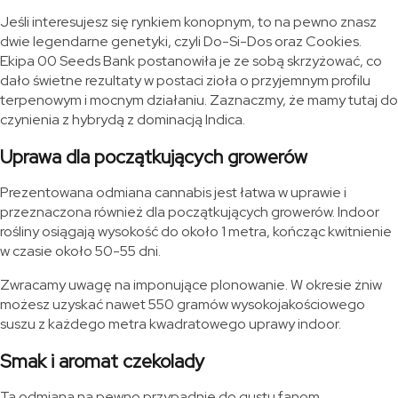
Jeśli interesujesz się rynkiem konopnym, to na pewno znasz
dwie legendarne genetyki, czyli Do-Si-Dos oraz Cookies.
Ekipa 00 Seeds Bank postanowiła je ze sobą skrzyżować, co
dało świetne rezultaty w postaci zioła o przyjemnym profilu
terpenowym i mocnym działaniu. Zaznaczmy, że mamy tutaj do
czynienia z hybrydą z dominacją Indica.
Uprawa dla początkujących growerów
Prezentowana odmiana cannabis jest łatwa w uprawie i
przeznaczona również dla początkujących growerów. Indoor
rośliny osiągają wysokość do około 1 metra, kończąc kwitnienie
w czasie około 50-55 dni.
Zwracamy uwagę na imponujące plonowanie. W okresie żniw
możesz uzyskać nawet 550 gramów wysokojakościowego
suszu z każdego metra kwadratowego uprawy indoor.
Smak i aromat czekolady
Ta odmiana na pewno przypadnie do gustu fanom