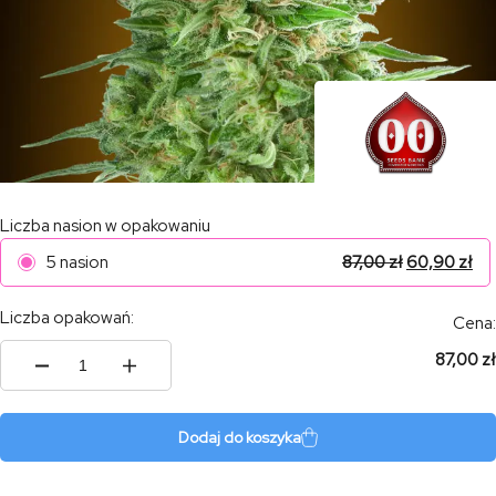
Liczba nasion w opakowaniu
5 nasion
87,00
zł
60,90
zł
Liczba opakowań:
Cena:
87,00 zł
ilość
Do-
Si-
Dos
Dodaj do koszyka
Cookies