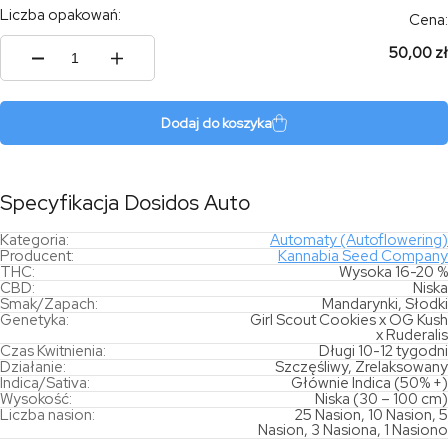
Liczba opakowań:
Cena:
50,00 zł
ilość
Dosidos
Auto
Dodaj do koszyka
Specyfikacja Dosidos Auto
Kategoria:
Automaty (Autoflowering)
Producent:
Kannabia Seed Company
THC:
Wysoka 16-20 %
CBD:
Niska
Smak/Zapach:
Mandarynki, Słodki
Genetyka:
Girl Scout Cookies x OG Kush
x Ruderalis
Czas Kwitnienia:
Długi 10-12 tygodni
Działanie:
Szczęśliwy, Zrelaksowany
Indica/Sativa:
Głównie Indica (50% +)
Wysokość:
Niska (30 – 100 cm)
Liczba nasion:
25 Nasion, 10 Nasion, 5
Nasion, 3 Nasiona, 1 Nasiono